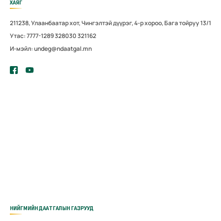
ХАЯГ
211238, Улаанбаатар хот, Чингэлтэй дүүрэг, 4-р хороо, Бага тойруу 13/1
Утас: 7777-1289 328030 321162
И-мэйл: undeg@ndaatgal.mn
НИЙГМИЙН ДААТГАЛЫН ГАЗРУУД