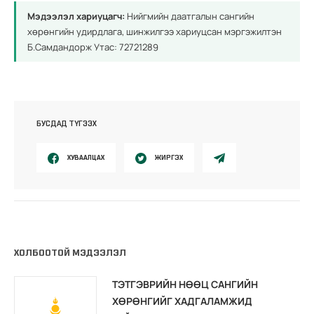
Мэдээлэл хариуцагч:
Нийгмийн даатгалын сангийн
хөрөнгийн удирдлага, шинжилгээ хариуцсан мэргэжилтэн
Б.Самдандорж Утас: 72721289
БУСДАД ТҮГЭЭХ
ХУВААЛЦАХ
ЖИРГЭХ
ХОЛБООТОЙ МЭДЭЭЛЭЛ
ТЭТГЭВРИЙН НӨӨЦ САНГИЙН
ХӨРӨНГИЙГ ХАДГАЛАМЖИД