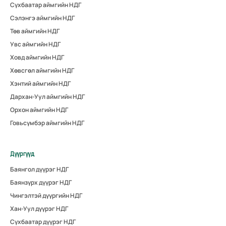
Сүхбаатар аймгийн НДГ
Сэлэнгэ аймгийн НДГ
Төв аймгийн НДГ
Увс аймгийн НДГ
Ховд аймгийн НДГ
Хөвсгөл аймгийн НДГ
Хэнтий аймгийн НДГ
Дархан-Уул аймгийн НДГ
Орхон аймгийн НДГ
Говьсүмбэр аймгийн НДГ
Дүүргүүд
Баянгол дүүрэг НДГ
Баянзүрх дүүрэг НДГ
Чингэлтэй дүүргийн НДГ
Хан-Уул дүүрэг НДГ
Сүхбаатар дүүрэг НДГ