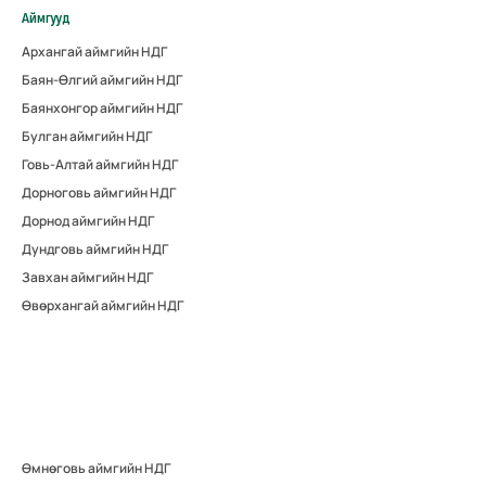
Аймгууд
Архангай аймгийн НДГ
Баян-Өлгий аймгийн НДГ
Баянхонгор аймгийн НДГ
Булган аймгийн НДГ
Говь-Алтай аймгийн НДГ
Дорноговь аймгийн НДГ
Дорнод аймгийн НДГ
Дундговь аймгийн НДГ
Завхан аймгийн НДГ
Өвөрхангай аймгийн НДГ
Өмнөговь аймгийн НДГ