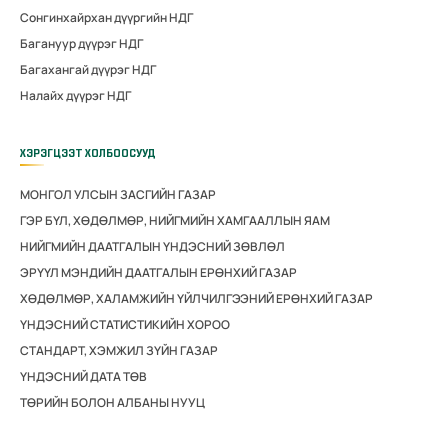
Сонгинхайрхан дүүргийн НДГ
Багануур дүүрэг НДГ
Багахангай дүүрэг НДГ
Налайх дүүрэг НДГ
ХЭРЭГЦЭЭТ ХОЛБООСУУД
МОНГОЛ УЛСЫН ЗАСГИЙН ГАЗАР
ГЭР БҮЛ, ХӨДӨЛМӨР, НИЙГМИЙН ХАМГААЛЛЫН ЯАМ
НИЙГМИЙН ДААТГАЛЫН ҮНДЭСНИЙ ЗӨВЛӨЛ
ЭРҮҮЛ МЭНДИЙН ДААТГАЛЫН ЕРӨНХИЙ ГАЗАР
ХӨДӨЛМӨР, ХАЛАМЖИЙН ҮЙЛЧИЛГЭЭНИЙ ЕРӨНХИЙ ГАЗАР
ҮНДЭСНИЙ СТАТИСТИКИЙН ХОРОО
СТАНДАРТ, ХЭМЖИЛ ЗҮЙН ГАЗАР
ҮНДЭСНИЙ ДАТА ТӨВ
ТӨРИЙН БОЛОН АЛБАНЫ НУУЦ