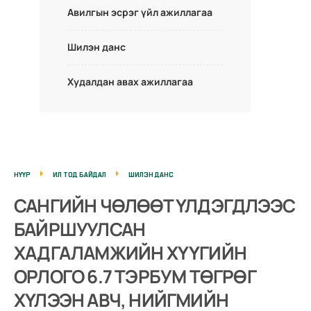
Авилгын эсрэг үйл ажиллагаа
Шилэн данс
Худалдан авах ажиллагаа
НҮҮР
ИЛ ТОД БАЙДАЛ
ШИЛЭН ДАНС
САНГИЙН ЧӨЛӨӨТ ҮЛДЭГДЛЭЭС
БАЙРШУУЛСАН
ХАДГАЛАМЖИЙН ХҮҮГИЙН
ОРЛОГО 6.7 ТЭРБУМ ТӨГРӨГ
ХҮЛЭЭН АВЧ, НИЙГМИЙН