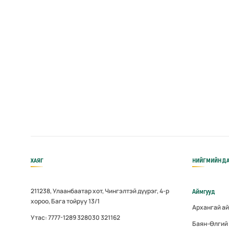
ХАЯГ
НИЙГМИЙН ДА
211238, Улаанбаатар хот, Чингэлтэй дүүрэг, 4-р
Аймгууд
хороо, Бага тойруу 13/1
Архангай а
Утас: 7777-1289 328030 321162
Баян-Өлгий