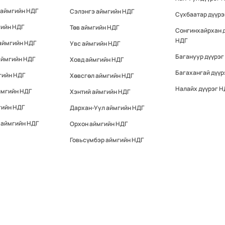
 аймгийн НДГ
Сэлэнгэ аймгийн НДГ
Сүхбаатар дүүрэ
гийн НДГ
Төв аймгийн НДГ
Сонгинхайрхан 
НДГ
аймгийн НДГ
Увс аймгийн НДГ
Багануур дүүрэг
аймгийн НДГ
Ховд аймгийн НДГ
Багахангай дүүр
гийн НДГ
Хөвсгөл аймгийн НДГ
Налайх дүүрэг Н
ймгийн НДГ
Хэнтий аймгийн НДГ
гийн НДГ
Дархан-Уул аймгийн НДГ
 аймгийн НДГ
Орхон аймгийн НДГ
Говьсүмбэр аймгийн НДГ