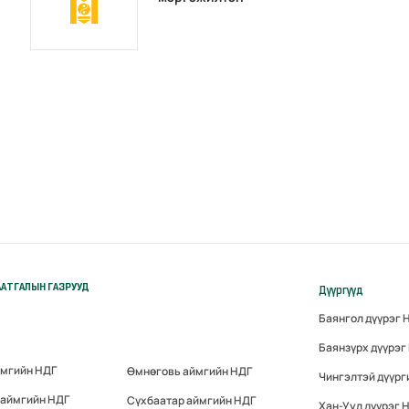
АТГАЛЫН ГАЗРУУД
Дүүргүүд
Баянгол дүүрэг 
Баянзүрх дүүрэг
ймгийн НДГ
Өмнөговь аймгийн НДГ
Чингэлтэй дүүрг
 аймгийн НДГ
Сүхбаатар аймгийн НДГ
Хан-Уул дүүрэг 