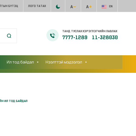
ЙТЫН БҮТЭЦ
ЛОГО ТАТАХ
EN
ТАНД ТУСЛАХ ХЭРЭГЛЭГЧИЙН ЛАВЛАХ
7777-1289
11-328030
Ил тод байдал
Нээлттэй мэдээлэл
ЙН ИЛ ТОД БАЙДАЛ