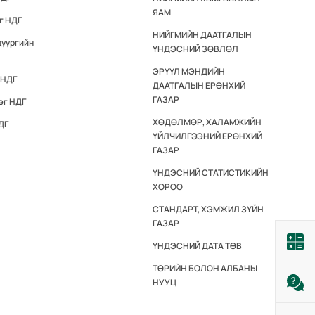
ЯАМ
г НДГ
НИЙГМИЙН ДААТГАЛЫН
дүүргийн
ҮНДЭСНИЙ ЗӨВЛӨЛ
ЭРҮҮЛ МЭНДИЙН
 НДГ
ДААТГАЛЫН ЕРӨНХИЙ
ГАЗАР
эг НДГ
ХӨДӨЛМӨР, ХАЛАМЖИЙН
ДГ
ҮЙЛЧИЛГЭЭНИЙ ЕРӨНХИЙ
ГАЗАР
ҮНДЭСНИЙ СТАТИСТИКИЙН
ХОРОО
СТАНДАРТ, ХЭМЖИЛ ЗҮЙН
ГАЗАР
ҮНДЭСНИЙ ДАТА ТӨВ
ТӨРИЙН БОЛОН АЛБАНЫ
НУУЦ