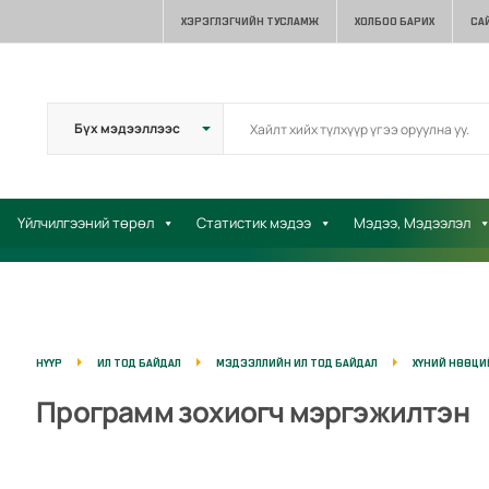
ХЭРЭГЛЭГЧИЙН ТУСЛАМЖ
ХОЛБОО БАРИХ
СА
Үйлчилгээний төрөл
Статистик мэдээ
Мэдээ, Мэдээлэл
НҮҮР
ИЛ ТОД БАЙДАЛ
МЭДЭЭЛЛИЙН ИЛ ТОД БАЙДАЛ
ХҮНИЙ НӨӨЦИ
Программ зохиогч мэргэжилтэн