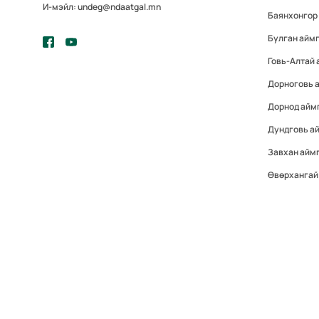
И-мэйл: undeg@ndaatgal.mn
Баянхонгор
Булган айм
Говь-Алтай 
Дорноговь 
Дорнод айм
Дундговь а
Завхан айм
Өвөрхангай