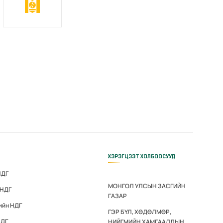
ХЭРЭГЦЭЭТ ХОЛБООСУУД
НДГ
МОНГОЛ УЛСЫН ЗАСГИЙН
 НДГ
ГАЗАР
ийн НДГ
ГЭР БҮЛ, ХӨДӨЛМӨР,
НДГ
НИЙГМИЙН ХАМГААЛЛЫН