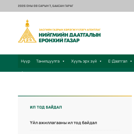
2026 ОНЫ 08 САРЫН 7
, БААСАН ГАРАГ
Нүүр
Танилцуулга
Хууль эрх зүй
Е-Даатгал
Санал хүсэлт
ИЛ ТОД БАЙДАЛ
Үйл ажиллагааны ил тод байдал