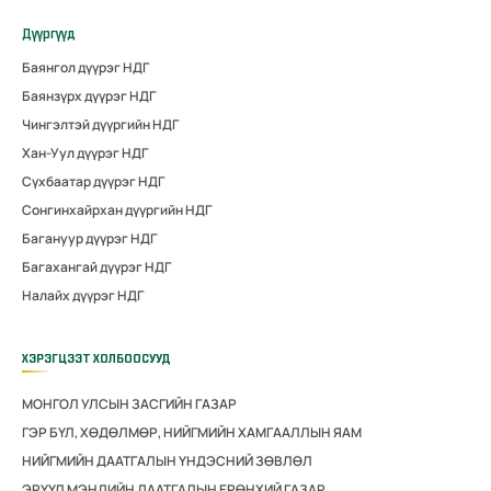
Дүүргүүд
Баянгол дүүрэг НДГ
Баянзүрх дүүрэг НДГ
Чингэлтэй дүүргийн НДГ
Хан-Уул дүүрэг НДГ
Сүхбаатар дүүрэг НДГ
Сонгинхайрхан дүүргийн НДГ
Багануур дүүрэг НДГ
Багахангай дүүрэг НДГ
Налайх дүүрэг НДГ
ХЭРЭГЦЭЭТ ХОЛБООСУУД
МОНГОЛ УЛСЫН ЗАСГИЙН ГАЗАР
ГЭР БҮЛ, ХӨДӨЛМӨР, НИЙГМИЙН ХАМГААЛЛЫН ЯАМ
НИЙГМИЙН ДААТГАЛЫН ҮНДЭСНИЙ ЗӨВЛӨЛ
ЭРҮҮЛ МЭНДИЙН ДААТГАЛЫН ЕРӨНХИЙ ГАЗАР