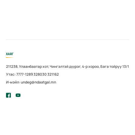
ХАЯГ
211238, Улаанбаатар хот, Чингэлтэй дүүрэг, 4-р хороо, Бага тойруу 13/1
Утас: 7777-1289 328030 321162
И-мэйл: undeg@ndaatgal.mn