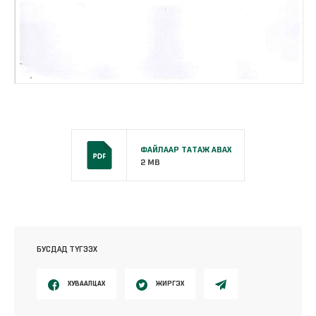
ФАЙЛААР ТАТАЖ АВАХ
2 MB
БУСДАД ТҮГЭЭХ
ХУВААЛЦАХ
ЖИРГЭХ