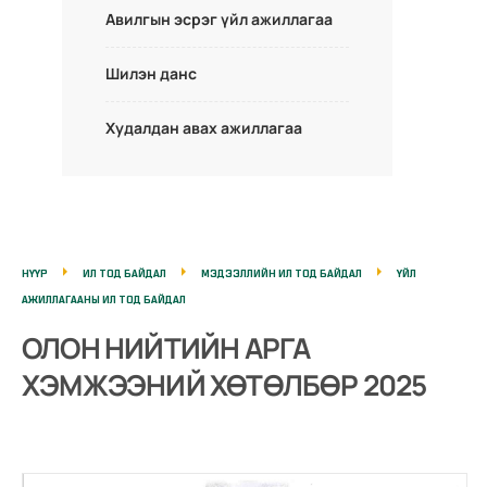
Авилгын эсрэг үйл ажиллагаа
Шилэн данс
Худалдан авах ажиллагаа
НҮҮР
ИЛ ТОД БАЙДАЛ
МЭДЭЭЛЛИЙН ИЛ ТОД БАЙДАЛ
ҮЙЛ
АЖИЛЛАГААНЫ ИЛ ТОД БАЙДАЛ
ОЛОН НИЙТИЙН АРГА
ХЭМЖЭЭНИЙ ХӨТӨЛБӨР 2025