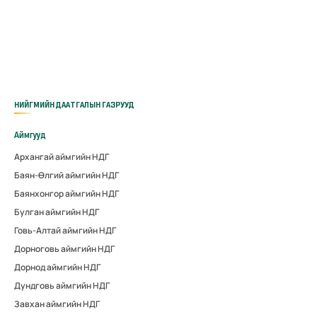
НИЙГМИЙН ДААТГАЛЫН ГАЗРУУД
Аймгууд
Архангай аймгийн НДГ
Баян-Өлгий аймгийн НДГ
Баянхонгор аймгийн НДГ
Булган аймгийн НДГ
Говь-Алтай аймгийн НДГ
Дорноговь аймгийн НДГ
Дорнод аймгийн НДГ
Дундговь аймгийн НДГ
Завхан аймгийн НДГ