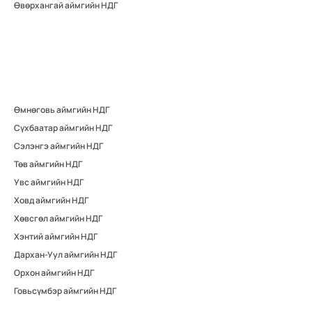
Өвөрхангай аймгийн НДГ
Өмнөговь аймгийн НДГ
Сүхбаатар аймгийн НДГ
Сэлэнгэ аймгийн НДГ
Төв аймгийн НДГ
Увс аймгийн НДГ
Ховд аймгийн НДГ
Хөвсгөл аймгийн НДГ
Хэнтий аймгийн НДГ
Дархан-Уул аймгийн НДГ
Орхон аймгийн НДГ
Говьсүмбэр аймгийн НДГ