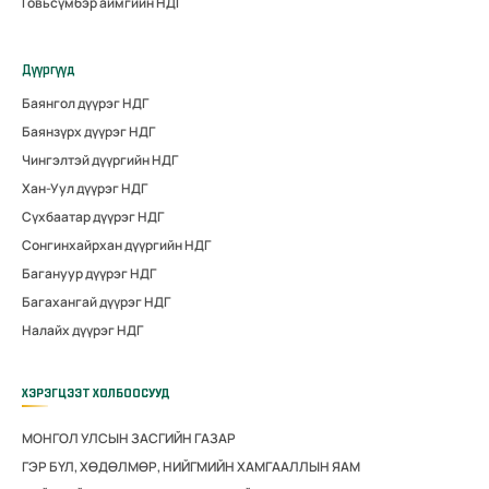
Говьсүмбэр аймгийн НДГ
Дүүргүүд
Баянгол дүүрэг НДГ
Баянзүрх дүүрэг НДГ
Чингэлтэй дүүргийн НДГ
Хан-Уул дүүрэг НДГ
Сүхбаатар дүүрэг НДГ
Сонгинхайрхан дүүргийн НДГ
Багануур дүүрэг НДГ
Багахангай дүүрэг НДГ
Налайх дүүрэг НДГ
ХЭРЭГЦЭЭТ ХОЛБООСУУД
МОНГОЛ УЛСЫН ЗАСГИЙН ГАЗАР
ГЭР БҮЛ, ХӨДӨЛМӨР, НИЙГМИЙН ХАМГААЛЛЫН ЯАМ