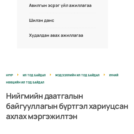
Авилгын эсрэг үйл ажиллагаа
Шилэн данс
Худалдан авах ажиллагаа
НҮҮР
ИЛ ТОД БАЙДАЛ
МЭДЭЭЛЛИЙН ИЛ ТОД БАЙДАЛ
ХҮНИЙ
НӨӨЦИЙН ИЛ ТОД БАЙДАЛ
Нийгмийн даатгалын
байгууллагын бүртгэл хариуцсан
ахлах мэргэжилтэн