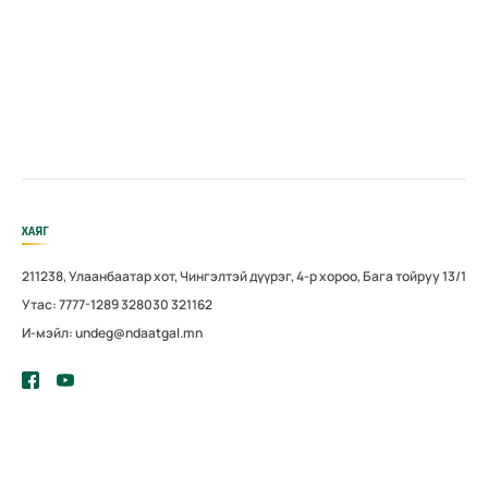
ХАЯГ
211238, Улаанбаатар хот, Чингэлтэй дүүрэг, 4-р хороо, Бага тойруу 13/1
Утас: 7777-1289 328030 321162
И-мэйл: undeg@ndaatgal.mn