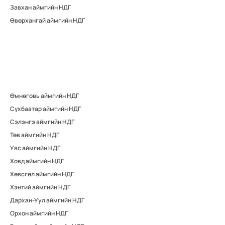
Завхан аймгийн НДГ
Өвөрхангай аймгийн НДГ
Өмнөговь аймгийн НДГ
Сүхбаатар аймгийн НДГ
Сэлэнгэ аймгийн НДГ
Төв аймгийн НДГ
Увс аймгийн НДГ
Ховд аймгийн НДГ
Хөвсгөл аймгийн НДГ
Хэнтий аймгийн НДГ
Дархан-Уул аймгийн НДГ
Орхон аймгийн НДГ