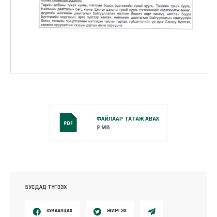
ФАЙЛААР ТАТАЖ АВАХ
2 MB
БУСДАД ТҮГЭЭХ
ХУВААЛЦАХ
ЖИРГЭХ