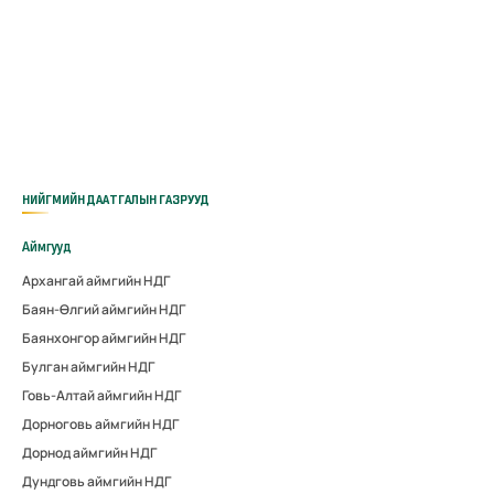
НИЙГМИЙН ДААТГАЛЫН ГАЗРУУД
Аймгууд
Архангай аймгийн НДГ
Баян-Өлгий аймгийн НДГ
Баянхонгор аймгийн НДГ
Булган аймгийн НДГ
Говь-Алтай аймгийн НДГ
Дорноговь аймгийн НДГ
Дорнод аймгийн НДГ
Дундговь аймгийн НДГ