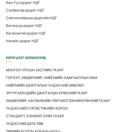
Хан-Уул дүүрэг НДГ
Сүхбаатар дүүрэг НДГ
Сонгинхайрхан дүүргийн НДГ
Багануур дүүрэг НДГ
Багахангай дүүрэг НДГ
Налайх дүүрэг НДГ
ХЭРЭГЦЭЭТ ХОЛБООСУУД
МОНГОЛ УЛСЫН ЗАСГИЙН ГАЗАР
ГЭР БҮЛ, ХӨДӨЛМӨР, НИЙГМИЙН ХАМГААЛЛЫН ЯАМ
НИЙГМИЙН ДААТГАЛЫН ҮНДЭСНИЙ ЗӨВЛӨЛ
ЭРҮҮЛ МЭНДИЙН ДААТГАЛЫН ЕРӨНХИЙ ГАЗАР
ХӨДӨЛМӨР, ХАЛАМЖИЙН ҮЙЛЧИЛГЭЭНИЙ ЕРӨНХИЙ ГАЗАР
ҮНДЭСНИЙ СТАТИСТИКИЙН ХОРОО
СТАНДАРТ, ХЭМЖИЛ ЗҮЙН ГАЗАР
ҮНДЭСНИЙ ДАТА ТӨВ
ТӨРИЙН БОЛОН АЛБАНЫ НУУЦ