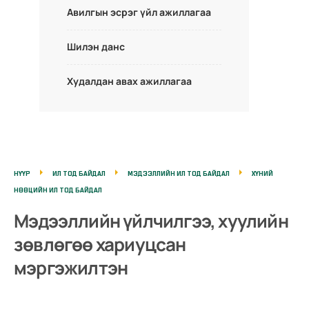
Авилгын эсрэг үйл ажиллагаа
Шилэн данс
Худалдан авах ажиллагаа
НҮҮР
ИЛ ТОД БАЙДАЛ
МЭДЭЭЛЛИЙН ИЛ ТОД БАЙДАЛ
ХҮНИЙ
НӨӨЦИЙН ИЛ ТОД БАЙДАЛ
Мэдээллийн үйлчилгээ, хуулийн
зөвлөгөө хариуцсан
мэргэжилтэн