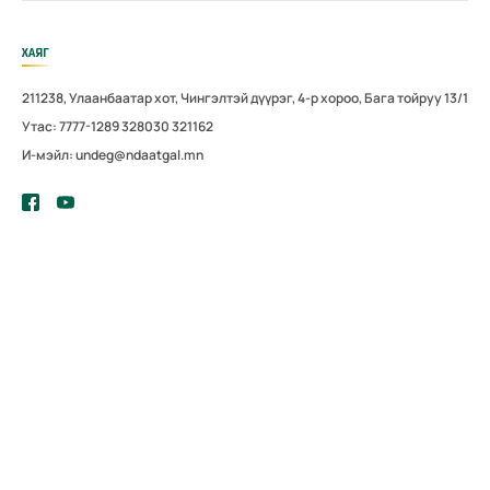
ХАЯГ
211238, Улаанбаатар хот, Чингэлтэй дүүрэг, 4-р хороо, Бага тойруу 13/1
Утас: 7777-1289 328030 321162
И-мэйл: undeg@ndaatgal.mn