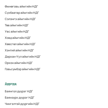
Өмнөговь аймгийн НДГ
Сүхбаатар аймгийн НДГ
Сэлэнгэ аймгийн НДГ
Төв аймгийн НДГ
Увс аймгийн НДГ
Ховд аймгийн НДГ
Хөвсгөл аймгийн НДГ
Хэнтий аймгийн НДГ
Дархан-Уул аймгийн НДГ
Орхон аймгийн НДГ
Говьсүмбэр аймгийн НДГ
Дүүргүүд
Баянгол дүүрэг НДГ
Баянзүрх дүүрэг НДГ
Чингэлтэй дүүргийн НДГ