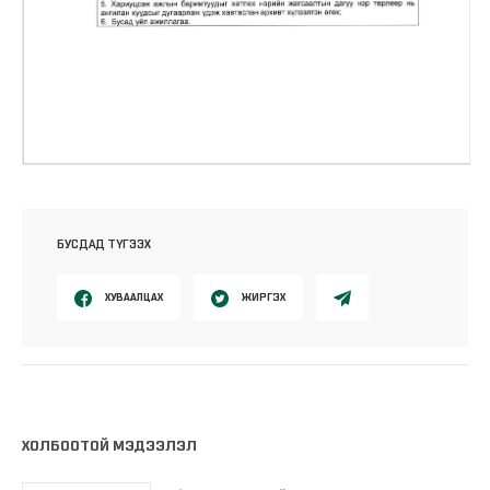
БУСДАД ТҮГЭЭХ
ХУВААЛЦАХ
ЖИРГЭХ
ХОЛБООТОЙ МЭДЭЭЛЭЛ