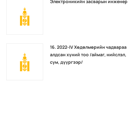
Электроникийн засварын инженер
16. 2022-IV Хөдөлмөрийн чадвараа
алдсан хүний тоо /аймаг, нийслэл,
сум, дүүргээр/