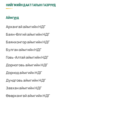
НИЙГМИЙН ДААТГАЛЫН ГАЗРУУД
Аймгууд
Архангай аймгийн НДГ
Баян-Өлгий аймгийн НДГ
Баянхонгор аймгийн НДГ
Булган аймгийн НДГ
Говь-Алтай аймгийн НДГ
Дорноговь аймгийн НДГ
Дорнод аймгийн НДГ
Дундговь аймгийн НДГ
Завхан аймгийн НДГ
Өвөрхангай аймгийн НДГ