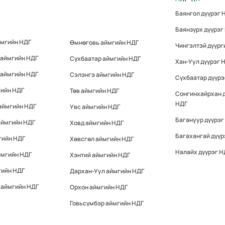
Баянгол дүүрэг 
Баянзүрх дүүрэг
ймгийн НДГ
Өмнөговь аймгийн НДГ
Чингэлтэй дүүрг
 аймгийн НДГ
Сүхбаатар аймгийн НДГ
Хан-Уул дүүрэг 
 аймгийн НДГ
Сэлэнгэ аймгийн НДГ
Сүхбаатар дүүрэ
гийн НДГ
Төв аймгийн НДГ
Сонгинхайрхан 
НДГ
аймгийн НДГ
Увс аймгийн НДГ
Багануур дүүрэг
аймгийн НДГ
Ховд аймгийн НДГ
Багахангай дүүр
гийн НДГ
Хөвсгөл аймгийн НДГ
Налайх дүүрэг Н
ймгийн НДГ
Хэнтий аймгийн НДГ
гийн НДГ
Дархан-Уул аймгийн НДГ
 аймгийн НДГ
Орхон аймгийн НДГ
Говьсүмбэр аймгийн НДГ