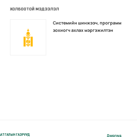
ХОЛБООТОЙ МЭДЭЭЛЭЛ
Системийн шинжээч, программ
зохиогч ахлах мэргэжилтэн
АТГАЛЫН ГАЗРУУД
Дүүргүүд