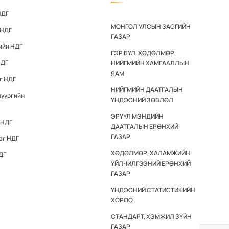
НДГ
МОНГОЛ УЛСЫН ЗАСГИЙН
 НДГ
ГАЗАР
ийн НДГ
ГЭР БҮЛ, ХӨДӨЛМӨР,
НДГ
НИЙГМИЙН ХАМГААЛЛЫН
ЯАМ
г НДГ
НИЙГМИЙН ДААТГАЛЫН
дүүргийн
ҮНДЭСНИЙ ЗӨВЛӨЛ
ЭРҮҮЛ МЭНДИЙН
 НДГ
ДААТГАЛЫН ЕРӨНХИЙ
ГАЗАР
эг НДГ
ХӨДӨЛМӨР, ХАЛАМЖИЙН
ДГ
ҮЙЛЧИЛГЭЭНИЙ ЕРӨНХИЙ
ГАЗАР
ҮНДЭСНИЙ СТАТИСТИКИЙН
ХОРОО
СТАНДАРТ, ХЭМЖИЛ ЗҮЙН
ГАЗАР