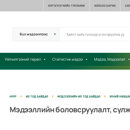
ХЭРЭГЛЭГЧИЙН ТУСЛАМЖ
ХОЛБОО БАРИХ
СА
Үйлчилгээний төрөл
Статистик мэдээ
Мэдээ, Мэдээлэл
НҮҮР
ИЛ ТОД БАЙДАЛ
МЭДЭЭЛЛИЙН ИЛ ТОД БАЙДАЛ
ХҮНИЙ НӨӨЦИ
Мэдээллийн боловсруулалт, сүл