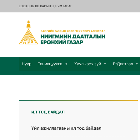
2026 ОНЫ 08 САРЫН 9
, НЯМ ГАРАГ
Нүүр
Танилцуулга
Хууль эрх зүй
Е-Даатгал
Санал хүсэлт
ИЛ ТОД БАЙДАЛ
Үйл ажиллагааны ил тод байдал