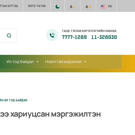
ЙТЫН БҮТЭЦ
ЛОГО ТАТАХ
EN
ТАНД ТУСЛАХ ХЭРЭГЛЭГЧИЙН ЛАВЛАХ
7777-1289
11-328030
Ил тод байдал
Нээлттэй мэдээлэл
ЙН ИЛ ТОД БАЙДАЛ
жээ хариуцсан мэргэжилтэн