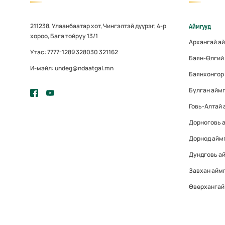
211238, Улаанбаатар хот, Чингэлтэй дүүрэг, 4-р
Аймгууд
хороо, Бага тойруу 13/1
Архангай а
Утас: 7777-1289 328030 321162
Баян-Өлгий
И-мэйл: undeg@ndaatgal.mn
Баянхонгор
Булган айм
Говь-Алтай 
Дорноговь 
Дорнод айм
Дундговь а
Завхан айм
Өвөрхангай