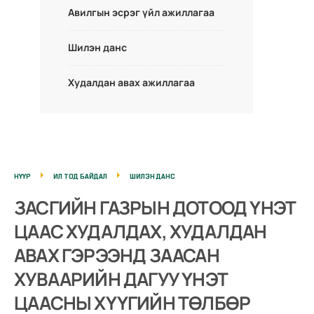
Авилгын эсрэг үйл ажиллагаа
Шилэн данс
Худалдан авах ажиллагаа
НҮҮР
ИЛ ТОД БАЙДАЛ
ШИЛЭН ДАНС
ЗАСГИЙН ГАЗРЫН ДОТООД ҮНЭТ
ЦААС ХУДАЛДАХ, ХУДАЛДАН
АВАХ ГЭРЭЭНД ЗААСАН
ХУВААРИЙН ДАГУУ ҮНЭТ
ЦААСНЫ ХҮҮГИЙН ТӨЛБӨР