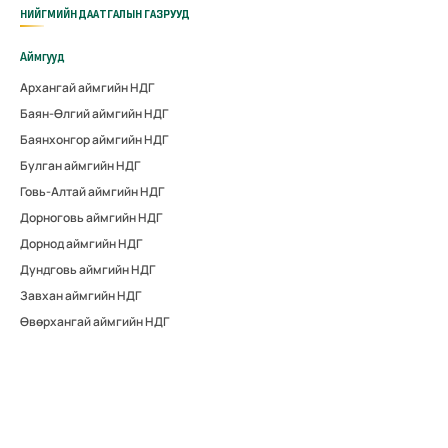
НИЙГМИЙН ДААТГАЛЫН ГАЗРУУД
Аймгууд
Архангай аймгийн НДГ
Баян-Өлгий аймгийн НДГ
Баянхонгор аймгийн НДГ
Булган аймгийн НДГ
Говь-Алтай аймгийн НДГ
Дорноговь аймгийн НДГ
Дорнод аймгийн НДГ
Дундговь аймгийн НДГ
Завхан аймгийн НДГ
Өвөрхангай аймгийн НДГ