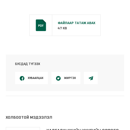
ФАЙЛААР ТАТАЖ АВАХ
47 KB
БУСДАД ТҮГЭЭХ
ХУВААЛЦАХ
ЖИРГЭХ
ХОЛБООТОЙ МЭДЭЭЛЭЛ