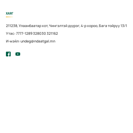
ХАЯГ
211238, Улаанбаатар хот, Чингэлтэй дүүрэг, 4-р хороо, Бага тойруу 13/1
Утас: 7777-1289 328030 321162
И-мэйл: undeg@ndaatgal.mn