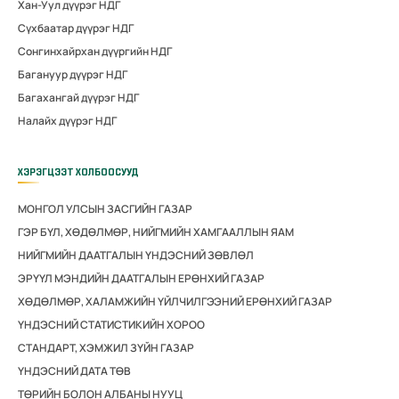
Хан-Уул дүүрэг НДГ
Сүхбаатар дүүрэг НДГ
Сонгинхайрхан дүүргийн НДГ
Багануур дүүрэг НДГ
Багахангай дүүрэг НДГ
Налайх дүүрэг НДГ
ХЭРЭГЦЭЭТ ХОЛБООСУУД
МОНГОЛ УЛСЫН ЗАСГИЙН ГАЗАР
ГЭР БҮЛ, ХӨДӨЛМӨР, НИЙГМИЙН ХАМГААЛЛЫН ЯАМ
НИЙГМИЙН ДААТГАЛЫН ҮНДЭСНИЙ ЗӨВЛӨЛ
ЭРҮҮЛ МЭНДИЙН ДААТГАЛЫН ЕРӨНХИЙ ГАЗАР
ХӨДӨЛМӨР, ХАЛАМЖИЙН ҮЙЛЧИЛГЭЭНИЙ ЕРӨНХИЙ ГАЗАР
ҮНДЭСНИЙ СТАТИСТИКИЙН ХОРОО
СТАНДАРТ, ХЭМЖИЛ ЗҮЙН ГАЗАР
ҮНДЭСНИЙ ДАТА ТӨВ
ТӨРИЙН БОЛОН АЛБАНЫ НУУЦ