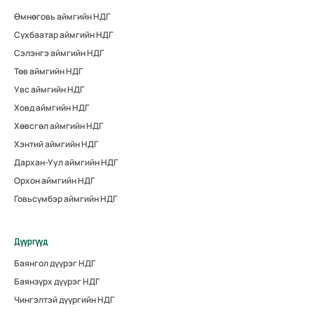
Өмнөговь аймгийн НДГ
Сүхбаатар аймгийн НДГ
Сэлэнгэ аймгийн НДГ
Төв аймгийн НДГ
Увс аймгийн НДГ
Ховд аймгийн НДГ
Хөвсгөл аймгийн НДГ
Хэнтий аймгийн НДГ
Дархан-Уул аймгийн НДГ
Орхон аймгийн НДГ
Говьсүмбэр аймгийн НДГ
Дүүргүүд
Баянгол дүүрэг НДГ
Баянзүрх дүүрэг НДГ
Чингэлтэй дүүргийн НДГ