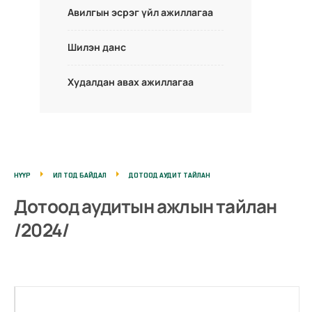
Авилгын эсрэг үйл ажиллагаа
Шилэн данс
Худалдан авах ажиллагаа
НҮҮР
ИЛ ТОД БАЙДАЛ
ДОТООД АУДИТ ТАЙЛАН
Дотоод аудитын ажлын тайлан
/2024/