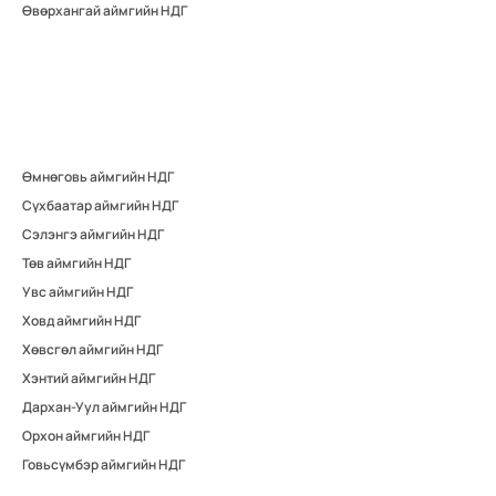
Өвөрхангай аймгийн НДГ
Өмнөговь аймгийн НДГ
Сүхбаатар аймгийн НДГ
Сэлэнгэ аймгийн НДГ
Төв аймгийн НДГ
Увс аймгийн НДГ
Ховд аймгийн НДГ
Хөвсгөл аймгийн НДГ
Хэнтий аймгийн НДГ
Дархан-Уул аймгийн НДГ
Орхон аймгийн НДГ
Говьсүмбэр аймгийн НДГ