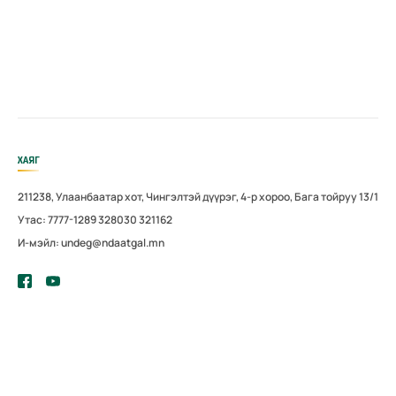
ХАЯГ
211238, Улаанбаатар хот, Чингэлтэй дүүрэг, 4-р хороо, Бага тойруу 13/1
Утас: 7777-1289 328030 321162
И-мэйл: undeg@ndaatgal.mn