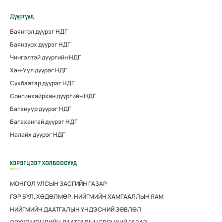
Дүүргүүд
Баянгол дүүрэг НДГ
Баянзүрх дүүрэг НДГ
Чингэлтэй дүүргийн НДГ
Хан-Уул дүүрэг НДГ
Сүхбаатар дүүрэг НДГ
Сонгинхайрхан дүүргийн НДГ
Багануур дүүрэг НДГ
Багахангай дүүрэг НДГ
Налайх дүүрэг НДГ
ХЭРЭГЦЭЭТ ХОЛБООСУУД
МОНГОЛ УЛСЫН ЗАСГИЙН ГАЗАР
ГЭР БҮЛ, ХӨДӨЛМӨР, НИЙГМИЙН ХАМГААЛЛЫН ЯАМ
НИЙГМИЙН ДААТГАЛЫН ҮНДЭСНИЙ ЗӨВЛӨЛ