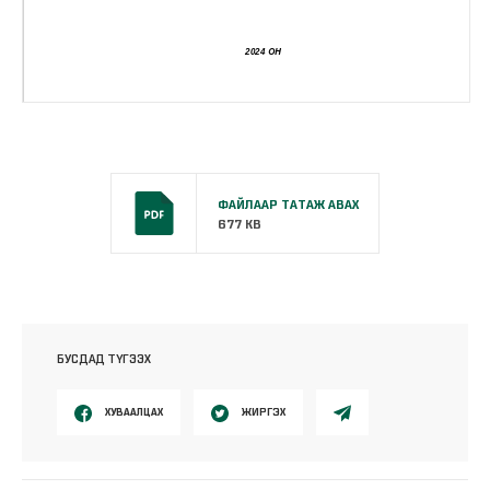
ФАЙЛААР ТАТАЖ АВАХ
677 KB
БУСДАД ТҮГЭЭХ
ХУВААЛЦАХ
ЖИРГЭХ