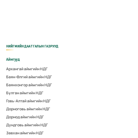
НИЙГМИЙН ДААТГАЛЫН ГАЗРУУД
Аймгууд
Архангай аймгийн НДГ
Баян-Өлгий аймгийн НДГ
Баянхонгор аймгийн НДГ
Булган аймгийн НДГ
Говь-Алтай аймгийн НДГ
Дорноговь аймгийн НДГ
Дорнод аймгийн НДГ
Дундговь аймгийн НДГ
Завхан аймгийн НДГ