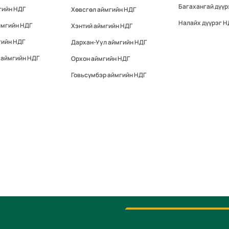
Багахангай дүүр
гийн НДГ
Хөвсгөл аймгийн НДГ
Налайх дүүрэг Н
ймгийн НДГ
Хэнтий аймгийн НДГ
гийн НДГ
Дархан-Уул аймгийн НДГ
 аймгийн НДГ
Орхон аймгийн НДГ
Говьсүмбэр аймгийн НДГ