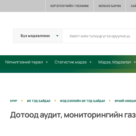
ХЭРЭГЛЭГЧИЙН ТУСЛАМЖ
ХОЛБОО БАРИХ
СА
Үйлчилгээний төрөл
Статистик мэдээ
Мэдээ, Мэдээлэл
НҮҮР
ИЛ ТОД БАЙДАЛ
МЭДЭЭЛЛИЙН ИЛ ТОД БАЙДАЛ
ХҮНИЙ НӨӨЦИ
Дотоод аудит, мониторингийн га