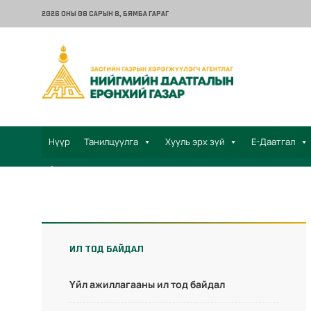
2026 ОНЫ 08 САРЫН 8
, БЯМБА ГАРАГ
Нүүр
Танилцуулга
Хууль эрх зүй
Е-Даатгал
Санал хүсэлт
ИЛ ТОД БАЙДАЛ
Үйл ажиллагааны ил тод байдал