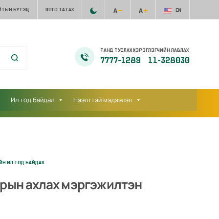
ЙТЫН БҮТЭЦ
ЛОГО ТАТАХ
EN
ТАНД ТУСЛАХ ХЭРЭГЛЭГЧИЙН ЛАВЛАХ
7777-1289
11-328030
Ил тод байдал
Нээлттэй мэдээлэл
ЙН ИЛ ТОД БАЙДАЛ
зрын ахлах мэргэжилтэн