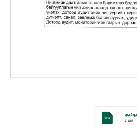
ФАЙЛА
2 MB