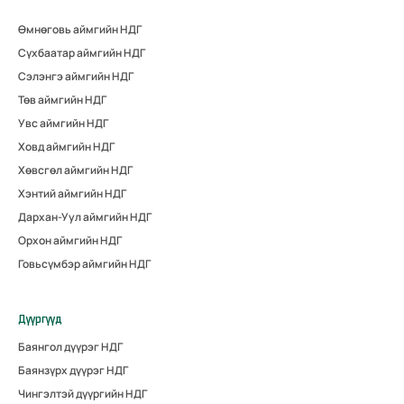
Өмнөговь аймгийн НДГ
Сүхбаатар аймгийн НДГ
Сэлэнгэ аймгийн НДГ
Төв аймгийн НДГ
Увс аймгийн НДГ
Ховд аймгийн НДГ
Хөвсгөл аймгийн НДГ
Хэнтий аймгийн НДГ
Дархан-Уул аймгийн НДГ
Орхон аймгийн НДГ
Говьсүмбэр аймгийн НДГ
Дүүргүүд
Баянгол дүүрэг НДГ
Баянзүрх дүүрэг НДГ
Чингэлтэй дүүргийн НДГ