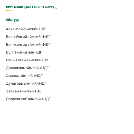
НИЙГМИЙН ДААТГАЛЫН ГАЗРУУД
Аймгууд
Архангай аймгийн НДГ
Баян-Өлгий аймгийн НДГ
Баянхонгор аймгийн НДГ
Булган аймгийн НДГ
Говь-Алтай аймгийн НДГ
Дорноговь аймгийн НДГ
Дорнод аймгийн НДГ
Дундговь аймгийн НДГ
Завхан аймгийн НДГ
Өвөрхангай аймгийн НДГ