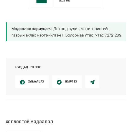
813 KB
Мэдээлэл хариуцагч:
Дотоод аудит, мониторингийн
газрын ахлах мэргэжилтэн Н.Болормаа Утас: Утас:72721289
БУСДАД ТҮГЭЭХ
ХУВААЛЦАХ
ЖИРГЭХ
ХОЛБООТОЙ МЭДЭЭЛЭЛ