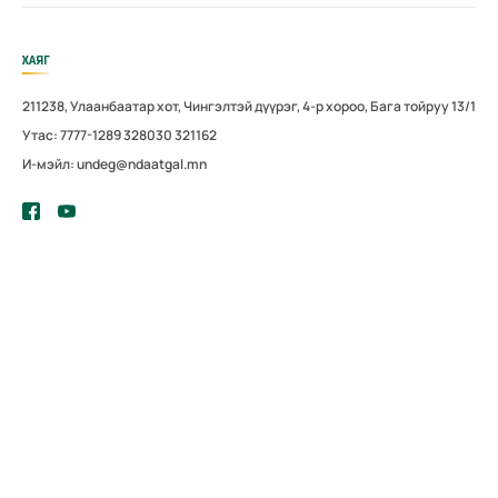
ХАЯГ
211238, Улаанбаатар хот, Чингэлтэй дүүрэг, 4-р хороо, Бага тойруу 13/1
Утас: 7777-1289 328030 321162
И-мэйл: undeg@ndaatgal.mn