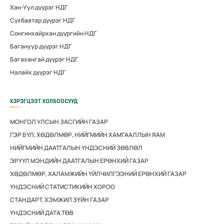
Хан-Уул дүүрэг НДГ
Сүхбаатар дүүрэг НДГ
Сонгинхайрхан дүүргийн НДГ
Багануур дүүрэг НДГ
Багахангай дүүрэг НДГ
Налайх дүүрэг НДГ
ХЭРЭГЦЭЭТ ХОЛБООСУУД
МОНГОЛ УЛСЫН ЗАСГИЙН ГАЗАР
ГЭР БҮЛ, ХӨДӨЛМӨР, НИЙГМИЙН ХАМГААЛЛЫН ЯАМ
НИЙГМИЙН ДААТГАЛЫН ҮНДЭСНИЙ ЗӨВЛӨЛ
ЭРҮҮЛ МЭНДИЙН ДААТГАЛЫН ЕРӨНХИЙ ГАЗАР
ХӨДӨЛМӨР, ХАЛАМЖИЙН ҮЙЛЧИЛГЭЭНИЙ ЕРӨНХИЙ ГАЗАР
ҮНДЭСНИЙ СТАТИСТИКИЙН ХОРОО
СТАНДАРТ, ХЭМЖИЛ ЗҮЙН ГАЗАР
ҮНДЭСНИЙ ДАТА ТӨВ