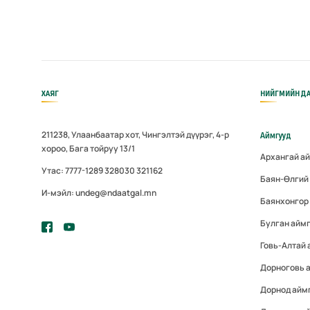
ХАЯГ
НИЙГМИЙН ДА
211238, Улаанбаатар хот, Чингэлтэй дүүрэг, 4-р
Аймгууд
хороо, Бага тойруу 13/1
Архангай а
Утас: 7777-1289 328030 321162
Баян-Өлгий
И-мэйл: undeg@ndaatgal.mn
Баянхонгор
Булган айм
Говь-Алтай 
Дорноговь 
Дорнод айм