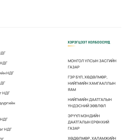
ХЭРЭГЦЭЭТ ХОЛБООСУУД
НДГ
МОНГОЛ УЛСЫН ЗАСГИЙН
 НДГ
ГАЗАР
ийн НДГ
ГЭР БҮЛ, ХӨДӨЛМӨР,
НДГ
НИЙГМИЙН ХАМГААЛЛЫН
ЯАМ
г НДГ
НИЙГМИЙН ДААТГАЛЫН
дүүргийн
ҮНДЭСНИЙ ЗӨВЛӨЛ
ЭРҮҮЛ МЭНДИЙН
 НДГ
ДААТГАЛЫН ЕРӨНХИЙ
ГАЗАР
эг НДГ
ХӨДӨЛМӨР, ХАЛАМЖИЙН
ДГ