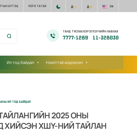
ЙТЫН БҮТЭЦ
ЛОГО ТАТАХ
EN
ТАНД ТУСЛАХ ХЭРЭГЛЭГЧИЙН ЛАВЛАХ
7777-1289
11-328030
Ил тод байдал
Нээлттэй мэдээлэл
ААНЫ ИЛ ТОД БАЙДАЛ
ТАЙЛАНГИЙН 2025 ОНЫ
 ХИЙСЭН ХШҮ-НИЙ ТАЙЛАН