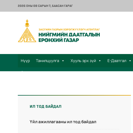
2026 ОНЫ 08 САРЫН 7
, БААСАН ГАРАГ
Нүүр
Танилцуулга
Хууль эрх зүй
Е-Даатгал
Санал хүсэлт
ИЛ ТОД БАЙДАЛ
Үйл ажиллагааны ил тод байдал