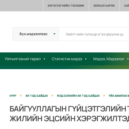
ХЭРЭГЛЭГЧИЙН ТУСЛАМЖ
ХОЛБОО БАРИХ
СА
Үйлчилгээний төрөл
Статистик мэдээ
Мэдээ, Мэдээлэл
НҮҮР
ИЛ ТОД БАЙДАЛ
МЭДЭЭЛЛИЙН ИЛ ТОД БАЙДАЛ
ҮЙЛ АЖИЛЛАГ
БАЙГУУЛЛАГЫН ГҮЙЦЭТГЭЛИЙН 
ЖИЛИЙН ЭЦСИЙН ХЭРЭГЖИЛТЭД