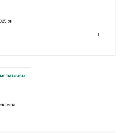
Болормаа