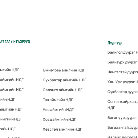
АТГАЛЫН ГАЗРУУД
Дүүргүүд
Баянгол дүүрэг 
Баянзүрх дүүрэг
ймгийн НДГ
Өмнөговь аймгийн НДГ
Чингэлтэй дүүрг
 аймгийн НДГ
Сүхбаатар аймгийн НДГ
Хан-Уул дүүрэг 
 аймгийн НДГ
Сэлэнгэ аймгийн НДГ
Сүхбаатар дүүрэ
гийн НДГ
Төв аймгийн НДГ
Сонгинхайрхан 
НДГ
аймгийн НДГ
Увс аймгийн НДГ
Багануур дүүрэг
аймгийн НДГ
Ховд аймгийн НДГ
Багахангай дүүр
гийн НДГ
Хөвсгөл аймгийн НДГ
Налайх дүүрэг Н