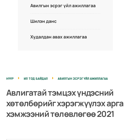
Авилгын эсрэг үйл ажиллагаа
Шилэн данс
Худалдан авах ажиллагаа
НҮҮР
ИЛ ТОД БАЙДАЛ
АВИЛГЫН ЭСРЭГ ҮЙЛ АЖИЛЛАГАА
Авлигатай тэмцэх үндэсний
хөтөлбөрийг хэрэгжүүлэх арга
хэмжээний төлөвлөгөө 2021