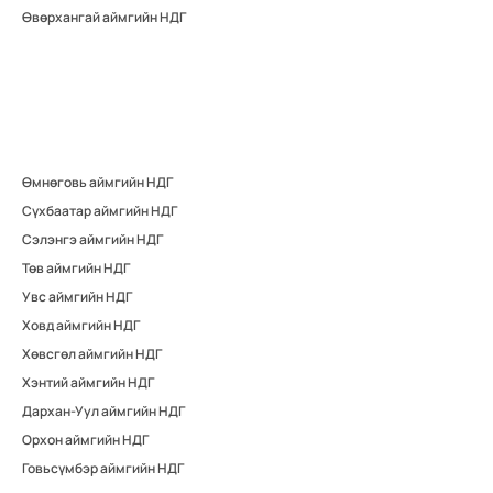
Өвөрхангай аймгийн НДГ
Өмнөговь аймгийн НДГ
Сүхбаатар аймгийн НДГ
Сэлэнгэ аймгийн НДГ
Төв аймгийн НДГ
Увс аймгийн НДГ
Ховд аймгийн НДГ
Хөвсгөл аймгийн НДГ
Хэнтий аймгийн НДГ
Дархан-Уул аймгийн НДГ
Орхон аймгийн НДГ
Говьсүмбэр аймгийн НДГ