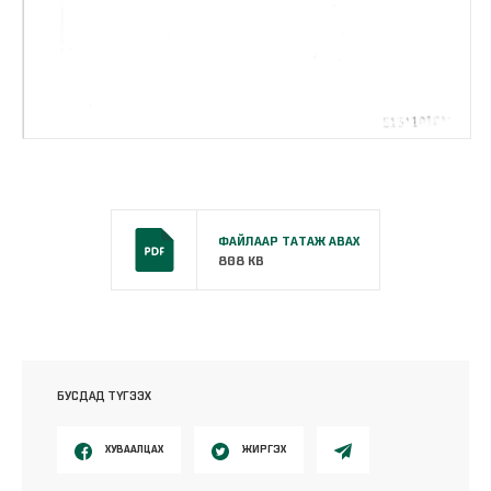
ФАЙЛААР ТАТАЖ АВАХ
808 KB
БУСДАД ТҮГЭЭХ
ХУВААЛЦАХ
ЖИРГЭХ