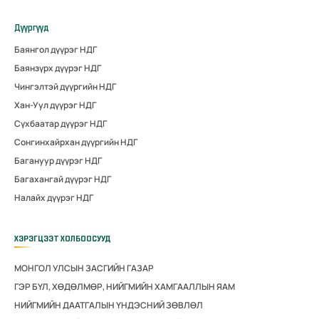
Дүүргүүд
Баянгол дүүрэг НДГ
Баянзүрх дүүрэг НДГ
Чингэлтэй дүүргийн НДГ
Хан-Уул дүүрэг НДГ
Сүхбаатар дүүрэг НДГ
Сонгинхайрхан дүүргийн НДГ
Багануур дүүрэг НДГ
Багахангай дүүрэг НДГ
Налайх дүүрэг НДГ
ХЭРЭГЦЭЭТ ХОЛБООСУУД
МОНГОЛ УЛСЫН ЗАСГИЙН ГАЗАР
ГЭР БҮЛ, ХӨДӨЛМӨР, НИЙГМИЙН ХАМГААЛЛЫН ЯАМ
НИЙГМИЙН ДААТГАЛЫН ҮНДЭСНИЙ ЗӨВЛӨЛ