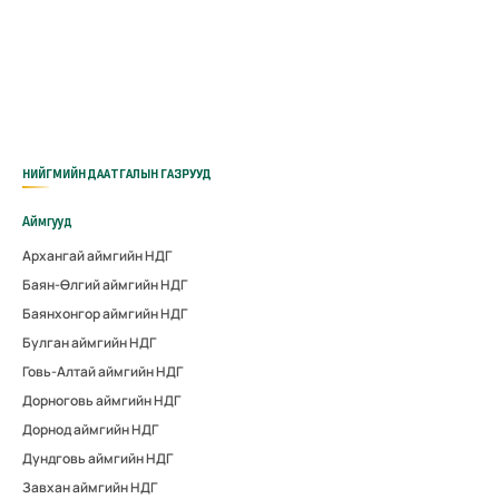
НИЙГМИЙН ДААТГАЛЫН ГАЗРУУД
Аймгууд
Архангай аймгийн НДГ
Баян-Өлгий аймгийн НДГ
Баянхонгор аймгийн НДГ
Булган аймгийн НДГ
Говь-Алтай аймгийн НДГ
Дорноговь аймгийн НДГ
Дорнод аймгийн НДГ
Дундговь аймгийн НДГ
Завхан аймгийн НДГ