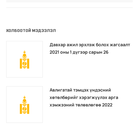
ХОЛБООТОЙ МЭДЭЭЛЭЛ
Давхар ажил эрхлэж болох жагсаалт
2021 оны 1 дүгээр сарын 26
Авлигатай тэмцэх үндэсний
хөтөлбөрийг хэрэгжүүлэх арга
хэмжээний төлөвлөгөө 2022