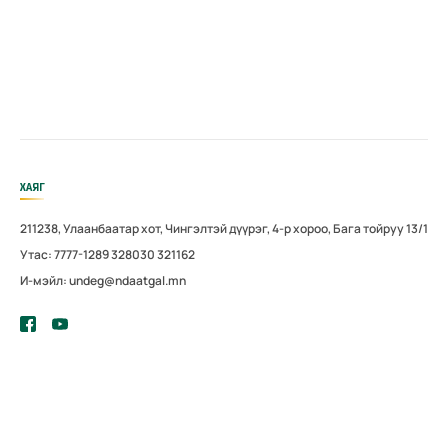
ХАЯГ
211238, Улаанбаатар хот, Чингэлтэй дүүрэг, 4-р хороо, Бага тойруу 13/1
Утас: 7777-1289 328030 321162
И-мэйл: undeg@ndaatgal.mn