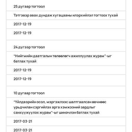
25 дугаар тогтоол
Тэтгэвэр авах дундаж хугацааны илэрхийлэл тогтоох тухай
2017-12-19
2017-12-19
24 дүгээр тогтоол
“Нийгмийн даатгалын төлөөлөгч ажиллуулах журам”-ыг
батлах тухай
2017-12-19
2017-12-19
10 дугаар тогтоол
“Үйлдвэрийн осол, мэргэжлээс шалтгаалсан өвчнөөс
урьдчилан сэргийлэх арга хэмжээний зардлыг
санхүүжүүлэх журам”-ыг шинэчлэн батлах тухай
2017-03-21
2017-03-21