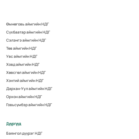
Өмнөговь аймгийн НДГ
Сүхбаатар аймгийн НДГ
Сэлэнгэ аймгийн НДГ
Төв аймгийн НДГ
Увс аймгийн НДГ
Ховд аймгийн НДГ
Хөвсгөл аймгийн НДГ
Хэнтий аймгийн НДГ
Дархан-Уул аймгийн НДГ
Орхон аймгийн НДГ
Говьсүмбэр аймгийн НДГ
Дүүргүүд
Баянгол дүүрэг НДГ