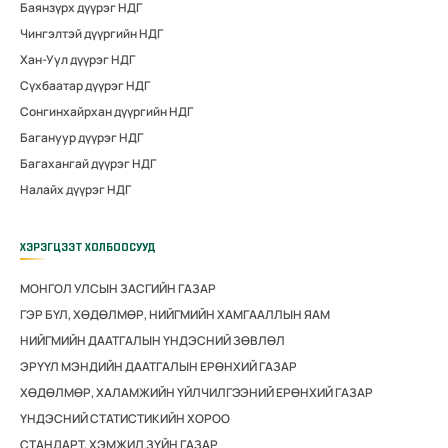
Баянзүрх дүүрэг НДГ
Чингэлтэй дүүргийн НДГ
Хан-Уул дүүрэг НДГ
Сүхбаатар дүүрэг НДГ
Сонгинхайрхан дүүргийн НДГ
Багануур дүүрэг НДГ
Багахангай дүүрэг НДГ
Налайх дүүрэг НДГ
ХЭРЭГЦЭЭТ ХОЛБООСУУД
МОНГОЛ УЛСЫН ЗАСГИЙН ГАЗАР
ГЭР БҮЛ, ХӨДӨЛМӨР, НИЙГМИЙН ХАМГААЛЛЫН ЯАМ
НИЙГМИЙН ДААТГАЛЫН ҮНДЭСНИЙ ЗӨВЛӨЛ
ЭРҮҮЛ МЭНДИЙН ДААТГАЛЫН ЕРӨНХИЙ ГАЗАР
ХӨДӨЛМӨР, ХАЛАМЖИЙН ҮЙЛЧИЛГЭЭНИЙ ЕРӨНХИЙ ГАЗАР
ҮНДЭСНИЙ СТАТИСТИКИЙН ХОРОО
СТАНДАРТ, ХЭМЖИЛ ЗҮЙН ГАЗАР