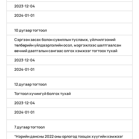
2023-12-04
2024-01-01
10 дугаар тогтоол
Сэргээн засах болон сувиллын тусламж, үйлчилгээний
төлбөрийн үйлдвэрлэлийн осол, мэргэжлээс шалтгаалсан
өвчний даатгалын сангаас олгох хэмжээг тогтоох тухай
2023-12-04
2024-01-01
12 дугаар тогтоол
Тогтоол хүчингүй болгох тухай
2023-12-04
2024-01-01
7 дугаар тогтоол
“Нэрийн дансны 2022 оны орлогод тооцох хүүгийн хэмжээг