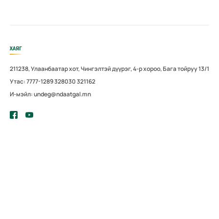
ХАЯГ
211238, Улаанбаатар хот, Чингэлтэй дүүрэг, 4-р хороо, Бага тойруу 13/1
Утас: 7777-1289 328030 321162
И-мэйл: undeg@ndaatgal.mn