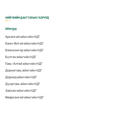
НИЙГМИЙН ДААТГАЛЫН ГАЗРУУД
Аймгууд
Архангай аймгийн НДГ
Баян-Өлгий аймгийн НДГ
Баянхонгор аймгийн НДГ
Булган аймгийн НДГ
Говь-Алтай аймгийн НДГ
Дорноговь аймгийн НДГ
Дорнод аймгийн НДГ
Дундговь аймгийн НДГ
Завхан аймгийн НДГ
Өвөрхангай аймгийн НДГ