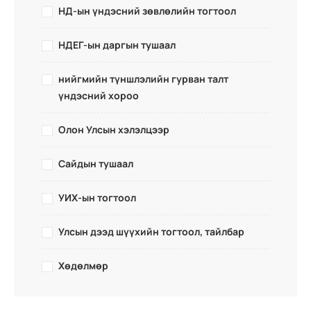
НД-ын үндэсний зөвлөлийн тогтоол
НДЕГ-ын даргын тушаал
нийгмийн түншлэлийн гурван талт
үндэсний хороо
Олон Улсын хэлэлцээр
Сайдын тушаал
УИХ-ын тогтоол
Улсын дээд шүүхийн тогтоол, тайлбар
Хөдөлмөр