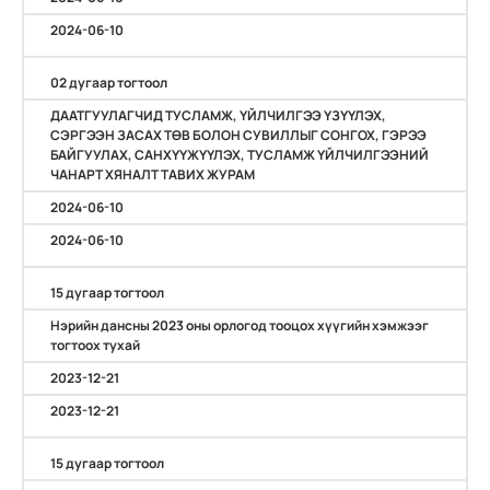
2024-06-10
02 дугаар тогтоол
ДААТГУУЛАГЧИД ТУСЛАМЖ, ҮЙЛЧИЛГЭЭ ҮЗҮҮЛЭХ,
СЭРГЭЭН ЗАСАХ ТӨВ БОЛОН СУВИЛЛЫГ СОНГОХ, ГЭРЭЭ
БАЙГУУЛАХ, САНХҮҮЖҮҮЛЭХ, ТУСЛАМЖ ҮЙЛЧИЛГЭЭНИЙ
ЧАНАРТ ХЯНАЛТ ТАВИХ ЖУРАМ
2024-06-10
2024-06-10
15 дугаар тогтоол
Нэрийн дансны 2023 оны орлогод тооцох хүүгийн хэмжээг
тогтоох тухай
2023-12-21
2023-12-21
15 дугаар тогтоол