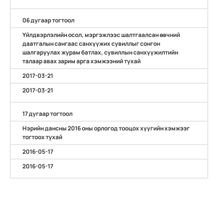
06 дугаар тогтоол
Үйлдвэрлэлийн осол, мэргэжлээс шалтгаалсан өвчний
даатгалын сангаас санхүүжих сувиллыг сонгон
шалгаруулах журам батлах, сувиллын санхүүжилтийн
талаар авах зарим арга хэмжээний тухай
2017-03-21
2017-03-21
17 дугаар тогтоол
Нэрийн дансны 2016 оны орлогод тооцох хүүгийн хэмжээг
тогтоох тухай
2016-05-17
2016-05-17