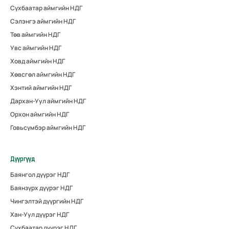
Сүхбаатар аймгийн НДГ
Сэлэнгэ аймгийн НДГ
Төв аймгийн НДГ
Увс аймгийн НДГ
Ховд аймгийн НДГ
Хөвсгөл аймгийн НДГ
Хэнтий аймгийн НДГ
Дархан-Уул аймгийн НДГ
Орхон аймгийн НДГ
Говьсүмбэр аймгийн НДГ
Дүүргүүд
Баянгол дүүрэг НДГ
Баянзүрх дүүрэг НДГ
Чингэлтэй дүүргийн НДГ
Хан-Уул дүүрэг НДГ
Сүхбаатар дүүрэг НДГ