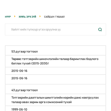
НҮҮР
ХУУЛЬ ЭРХ ЗҮЙ
САЙДЫН ТУШААЛ
53 дугаар тогтоол
Төрөөс тэтгэврийн шинэчлэлийн талаар баримтлах бодлого
батлах тухай /2015-2030/
2015-06-16
2015-06-16
43 дугаар тогтоол
Тэтгэврийн даатгалын шимтгэлийн нэрийн данс нэвтрүүлэх
талаар авах зарим арга хэмжээний тухай
1999-06-10