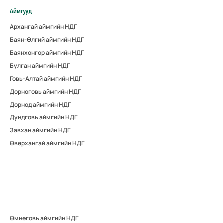
Аймгууд
Архангай аймгийн НДГ
Баян-Өлгий аймгийн НДГ
Баянхонгор аймгийн НДГ
Булган аймгийн НДГ
Говь-Алтай аймгийн НДГ
Дорноговь аймгийн НДГ
Дорнод аймгийн НДГ
Дундговь аймгийн НДГ
Завхан аймгийн НДГ
Өвөрхангай аймгийн НДГ
Өмнөговь аймгийн НДГ