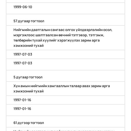
1999-06-10
57 дугаар тогтоол
Нийгмийн даатгалын сангаас олгох үйлдвэрлэлийн осол,
мэргэжлээс шалтгаалсан өвчний тэтгэвэр, тэтгэмж,
төлбөрийн тухай хуулийг хэрэгжүүлэх зарим арга
хэмжээний тухай
1997-07-03
1997-07-03
5 дугаар тогтоол
Хүн амын нийгмийн хамгааллын талаар авах зарим арга
хэмжээний тухай
1997-01-16
1997-01-16
61 дүгээр тогтоол