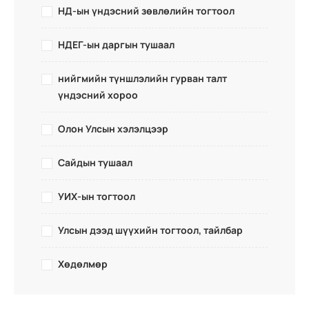
НД-ын үндэсний зөвлөлийн тогтоол
НДЕГ-ын даргын тушаал
нийгмийн түншлэлийн гурван талт
үндэсний хороо
Олон Улсын хэлэлцээр
Сайдын тушаал
УИХ-ын тогтоол
Улсын дээд шүүхийн тогтоол, тайлбар
Хөдөлмөр