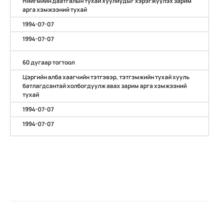
Нийгмийн даатгалын тухай хуулиудыг хэрэгжүүлэх зарим
арга хэмжээний тухай
1994-07-07
1994-07-07
60 дугаар тогтоол
Цэргийн алба хаагчийн тэтгэвэр, тэтгэмжийн тухай хууль
батлагдсантай холбогдуулж авах зарим арга хэмжээний
тухай
1994-07-07
1994-07-07