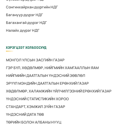
Сонгинхайрхан дүүргийн НДГ
Багануур дүүрэг НДГ
Багахангай дүүрэг НДГ
Налайх дүүрэг НДГ
ХЭРЭГЦЭЭТ ХОЛБООСУУД
МОНГОЛ УЛСЫН ЗАСГИЙН ГАЗАР
ГЭР БҮЛ, ХӨДӨЛМӨР, НИЙГМИЙН ХАМГААЛЛЫН ЯАМ
НИЙГМИЙН ДААТГАЛЫН ҮНДЭСНИЙ ЗӨВЛӨЛ
ЭРҮҮЛ МЭНДИЙН ДААТГАЛЫН ЕРӨНХИЙ ГАЗАР
ХӨДӨЛМӨР, ХАЛАМЖИЙН ҮЙЛЧИЛГЭЭНИЙ ЕРӨНХИЙ ГАЗАР
ҮНДЭСНИЙ СТАТИСТИКИЙН ХОРОО
СТАНДАРТ, ХЭМЖИЛ ЗҮЙН ГАЗАР
ҮНДЭСНИЙ ДАТА ТӨВ
ТӨРИЙН БОЛОН АЛБАНЫ НУУЦ