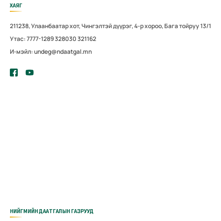
ХАЯГ
211238, Улаанбаатар хот, Чингэлтэй дүүрэг, 4-р хороо, Бага тойруу 13/1
Утас: 7777-1289 328030 321162
И-мэйл: undeg@ndaatgal.mn
НИЙГМИЙН ДААТГАЛЫН ГАЗРУУД