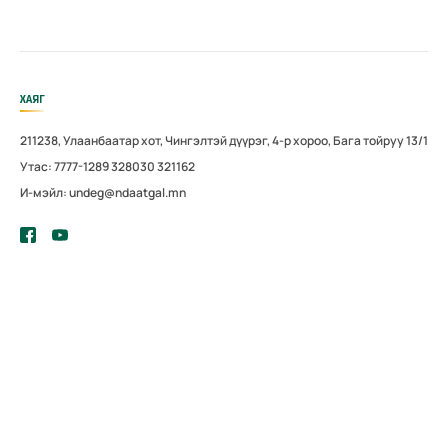
ХАЯГ
211238, Улаанбаатар хот, Чингэлтэй дүүрэг, 4-р хороо, Бага тойруу 13/1
Утас: 7777-1289 328030 321162
И-мэйл: undeg@ndaatgal.mn