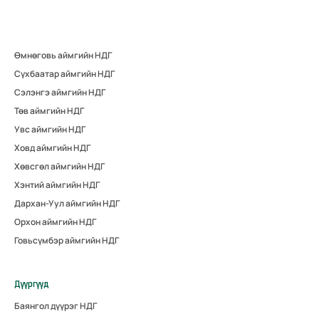
Өмнөговь аймгийн НДГ
Сүхбаатар аймгийн НДГ
Сэлэнгэ аймгийн НДГ
Төв аймгийн НДГ
Увс аймгийн НДГ
Ховд аймгийн НДГ
Хөвсгөл аймгийн НДГ
Хэнтий аймгийн НДГ
Дархан-Уул аймгийн НДГ
Орхон аймгийн НДГ
Говьсүмбэр аймгийн НДГ
Дүүргүүд
Баянгол дүүрэг НДГ