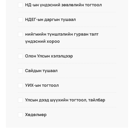
НД-ын үндэсний зөвлөлийн тогтоол
НДЕГ-ын даргын тушаал
нийгмийн түншлэлийн гурван талт
үндэсний хороо
Олон Улсын хэлэлцээр
Сайдын тушаал
УИХ-ын тогтоол
Улсын дээд шүүхийн тогтоол, тайлбар
Хөдөлмөр