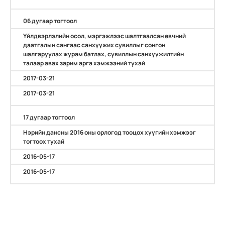
06 дугаар тогтоол
Үйлдвэрлэлийн осол, мэргэжлээс шалтгаалсан өвчний
даатгалын сангаас санхүүжих сувиллыг сонгон
шалгаруулах журам батлах, сувиллын санхүүжилтийн
талаар авах зарим арга хэмжээний тухай
2017-03-21
2017-03-21
17 дугаар тогтоол
Нэрийн дансны 2016 оны орлогод тооцох хүүгийн хэмжээг
тогтоох тухай
2016-05-17
2016-05-17