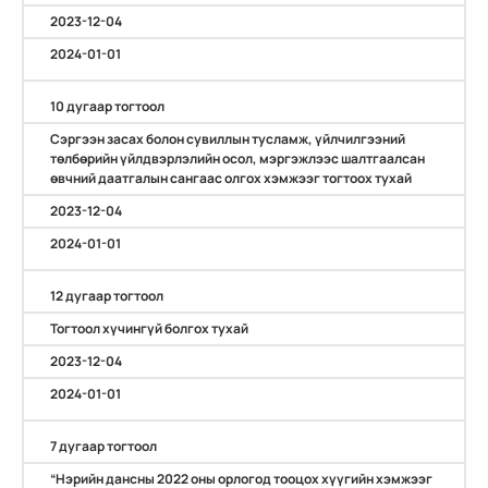
2023-12-04
2024-01-01
10 дугаар тогтоол
Сэргээн засах болон сувиллын тусламж, үйлчилгээний
төлбөрийн үйлдвэрлэлийн осол, мэргэжлээс шалтгаалсан
өвчний даатгалын сангаас олгох хэмжээг тогтоох тухай
2023-12-04
2024-01-01
12 дугаар тогтоол
Тогтоол хүчингүй болгох тухай
2023-12-04
2024-01-01
7 дугаар тогтоол
“Нэрийн дансны 2022 оны орлогод тооцох хүүгийн хэмжээг