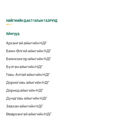
НИЙГМИЙН ДААТГАЛЫН ГАЗРУУД
Аймгууд
Архангай аймгийн НДГ
Баян-Өлгий аймгийн НДГ
Баянхонгор аймгийн НДГ
Булган аймгийн НДГ
Говь-Алтай аймгийн НДГ
Дорноговь аймгийн НДГ
Дорнод аймгийн НДГ
Дундговь аймгийн НДГ
Завхан аймгийн НДГ
Өвөрхангай аймгийн НДГ