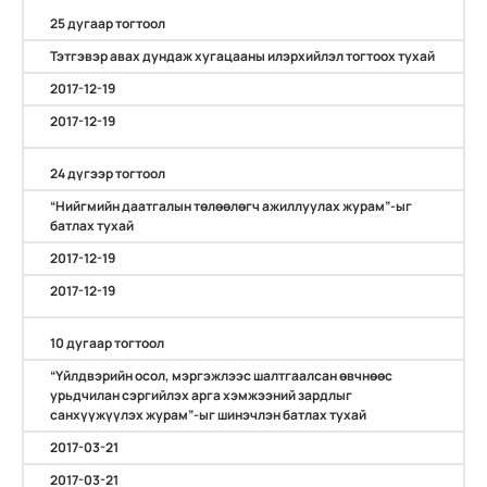
25 дугаар тогтоол
Тэтгэвэр авах дундаж хугацааны илэрхийлэл тогтоох тухай
2017-12-19
2017-12-19
24 дүгээр тогтоол
“Нийгмийн даатгалын төлөөлөгч ажиллуулах журам”-ыг
батлах тухай
2017-12-19
2017-12-19
10 дугаар тогтоол
“Үйлдвэрийн осол, мэргэжлээс шалтгаалсан өвчнөөс
урьдчилан сэргийлэх арга хэмжээний зардлыг
санхүүжүүлэх журам”-ыг шинэчлэн батлах тухай
2017-03-21
2017-03-21