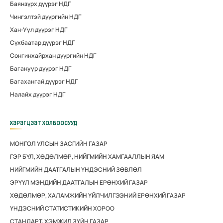
Баянзүрх дүүрэг НДГ
Чингэлтэй дүүргийн НДГ
Хан-Уул дүүрэг НДГ
Сүхбаатар дүүрэг НДГ
Сонгинхайрхан дүүргийн НДГ
Багануур дүүрэг НДГ
Багахангай дүүрэг НДГ
Налайх дүүрэг НДГ
ХЭРЭГЦЭЭТ ХОЛБООСУУД
МОНГОЛ УЛСЫН ЗАСГИЙН ГАЗАР
ГЭР БҮЛ, ХӨДӨЛМӨР, НИЙГМИЙН ХАМГААЛЛЫН ЯАМ
НИЙГМИЙН ДААТГАЛЫН ҮНДЭСНИЙ ЗӨВЛӨЛ
ЭРҮҮЛ МЭНДИЙН ДААТГАЛЫН ЕРӨНХИЙ ГАЗАР
ХӨДӨЛМӨР, ХАЛАМЖИЙН ҮЙЛЧИЛГЭЭНИЙ ЕРӨНХИЙ ГАЗАР
ҮНДЭСНИЙ СТАТИСТИКИЙН ХОРОО
СТАНДАРТ, ХЭМЖИЛ ЗҮЙН ГАЗАР