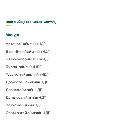
НИЙГМИЙН ДААТГАЛЫН ГАЗРУУД
Аймгууд
Архангай аймгийн НДГ
Баян-Өлгий аймгийн НДГ
Баянхонгор аймгийн НДГ
Булган аймгийн НДГ
Говь-Алтай аймгийн НДГ
Дорноговь аймгийн НДГ
Дорнод аймгийн НДГ
Дундговь аймгийн НДГ
Завхан аймгийн НДГ
Өвөрхангай аймгийн НДГ