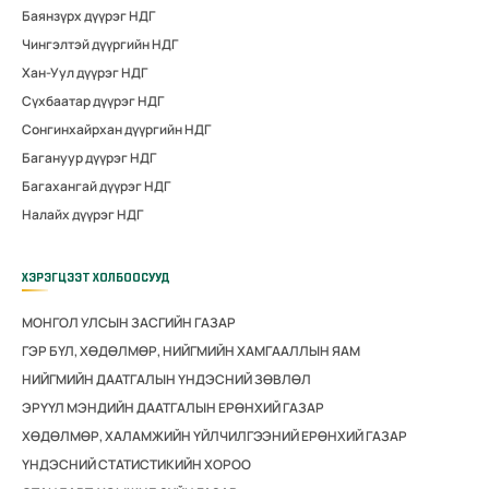
Баянзүрх дүүрэг НДГ
Чингэлтэй дүүргийн НДГ
Хан-Уул дүүрэг НДГ
Сүхбаатар дүүрэг НДГ
Сонгинхайрхан дүүргийн НДГ
Багануур дүүрэг НДГ
Багахангай дүүрэг НДГ
Налайх дүүрэг НДГ
ХЭРЭГЦЭЭТ ХОЛБООСУУД
МОНГОЛ УЛСЫН ЗАСГИЙН ГАЗАР
ГЭР БҮЛ, ХӨДӨЛМӨР, НИЙГМИЙН ХАМГААЛЛЫН ЯАМ
НИЙГМИЙН ДААТГАЛЫН ҮНДЭСНИЙ ЗӨВЛӨЛ
ЭРҮҮЛ МЭНДИЙН ДААТГАЛЫН ЕРӨНХИЙ ГАЗАР
ХӨДӨЛМӨР, ХАЛАМЖИЙН ҮЙЛЧИЛГЭЭНИЙ ЕРӨНХИЙ ГАЗАР
ҮНДЭСНИЙ СТАТИСТИКИЙН ХОРОО