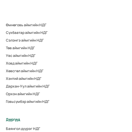
Өмнөговь аймгийн НДГ
Сүхбаатар аймгийн НДГ
Сэлэнгэ аймгийн НДГ
Төв аймгийн НДГ
Увс аймгийн НДГ
Ховд аймгийн НДГ
Хөвсгөл аймгийн НДГ
Хэнтий аймгийн НДГ
Дархан-Уул аймгийн НДГ
Орхон аймгийн НДГ
Говьсүмбэр аймгийн НДГ
Дүүргүүд
Баянгол дүүрэг НДГ