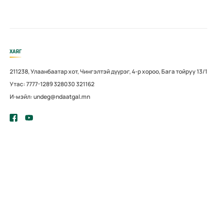
ХАЯГ
211238, Улаанбаатар хот, Чингэлтэй дүүрэг, 4-р хороо, Бага тойруу 13/1
Утас: 7777-1289 328030 321162
И-мэйл: undeg@ndaatgal.mn