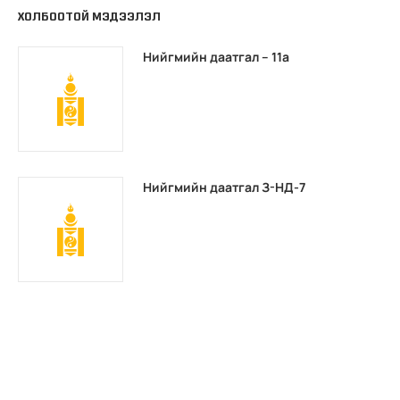
ХОЛБООТОЙ МЭДЭЭЛЭЛ
Нийгмийн даатгал – 11а
Нийгмийн даатгал З-НД-7