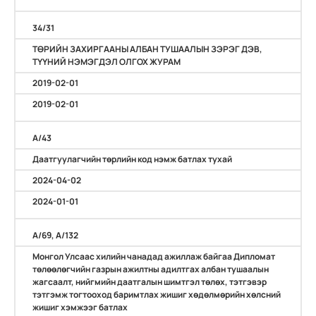
34/31
ТӨРИЙН ЗАХИРГААНЫ АЛБАН ТУШААЛЫН ЗЭРЭГ ДЭВ,
ТҮҮНИЙ НЭМЭГДЭЛ ОЛГОХ ЖУРАМ
2019-02-01
2019-02-01
A/43
Даатгуулагчийн төрлийн код нэмж батлах тухай
2024-04-02
2024-01-01
А/69, А/132
Монгол Улсаас хилийн чанадад ажиллаж байгаа Дипломат
төлөөлөгчийн газрын ажилтны адилтгах албан тушаалын
жагсаалт, нийгмийн даатгалын шимтгэл төлөх, тэтгэвэр
тэтгэмж тогтооход баримтлах жишиг хөдөлмөрийн хөлсний
жишиг хэмжээг батлах