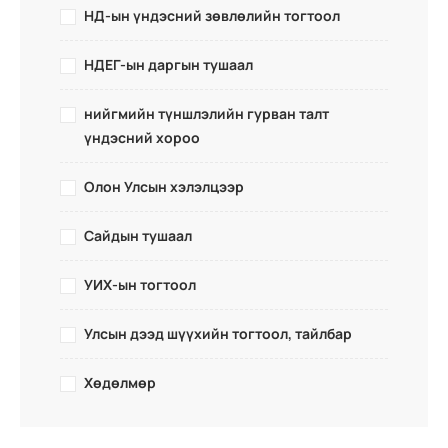
НД-ын үндэсний зөвлөлийн тогтоол
НДЕГ-ын даргын тушаал
нийгмийн түншлэлийн гурван талт
үндэсний хороо
Олон Улсын хэлэлцээр
Сайдын тушаал
УИХ-ын тогтоол
Улсын дээд шүүхийн тогтоол, тайлбар
Хөдөлмөр