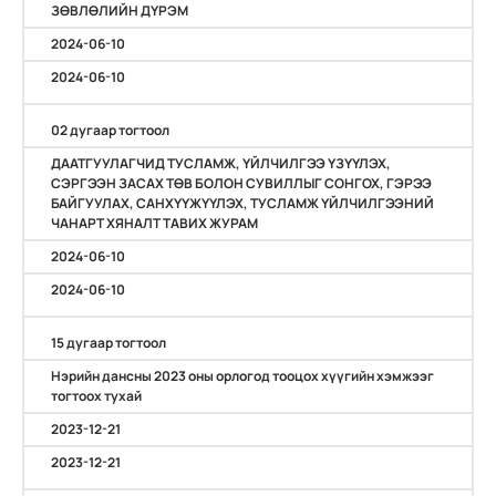
ЗӨВЛӨЛИЙН ДҮРЭМ
2024-06-10
2024-06-10
02 дугаар тогтоол
ДААТГУУЛАГЧИД ТУСЛАМЖ, ҮЙЛЧИЛГЭЭ ҮЗҮҮЛЭХ,
СЭРГЭЭН ЗАСАХ ТӨВ БОЛОН СУВИЛЛЫГ СОНГОХ, ГЭРЭЭ
БАЙГУУЛАХ, САНХҮҮЖҮҮЛЭХ, ТУСЛАМЖ ҮЙЛЧИЛГЭЭНИЙ
ЧАНАРТ ХЯНАЛТ ТАВИХ ЖУРАМ
2024-06-10
2024-06-10
15 дугаар тогтоол
Нэрийн дансны 2023 оны орлогод тооцох хүүгийн хэмжээг
тогтоох тухай
2023-12-21
2023-12-21