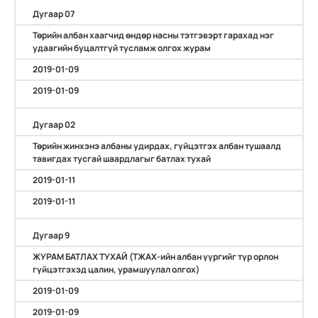
Дугаар 07
Төрийн албан хаагчид өндөр насны тэтгэвэрт гарахад нэг
удаагийн буцалтгүй тусламж олгох журам
2019-01-09
2019-01-09
Дугаар 02
Төрийн жинхэнэ албаны удирдах, гүйцэтгэх албан тушаалд
тавигдах тусгай шаардлагыг батлах тухай
2019-01-11
2019-01-11
Дугаар 9
ЖУРАМ БАТЛАХ ТУХАЙ (ТЖАХ-ийн албан үүргийг түр орлон
гүйцэтгэхэд цалин, урамшуулал олгох)
2019-01-09
2019-01-09