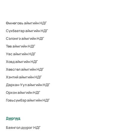
Өмнөговь аймгийн НДГ
Сүхбаатар аймгийн НДГ
Сэлэнгэ аймгийн НДГ
Төв аймгийн НДГ
Увс аймгийн НДГ
Ховд аймгийн НДГ
Хөвсгөл аймгийн НДГ
Хэнтий аймгийн НДГ
Дархан-Уул аймгийн НДГ
Орхон аймгийн НДГ
Говьсүмбэр аймгийн НДГ
Дүүргүүд
Баянгол дүүрэг НДГ