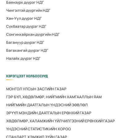
Баянзүрх дүүрэг НДГ
Чингэлтэй дүүргийн НДГ
Хан-Уул дүүрэг НДГ
Сүхбаатар дүүрэг НДГ
Сонгинхайрхан дүүргийн НДГ
Багануур дүүрэг НДГ
Багахангай дүүрэг НДГ
Налайх дүүрэг НДГ
ХЭРЭГЦЭЭТ ХОЛБООСУУД
МОНГОЛ УЛСЫН ЗАСГИЙН ГАЗАР
ГЭР БҮЛ, ХӨДӨЛМӨР, НИЙГМИЙН ХАМГААЛЛЫН ЯАМ
НИЙГМИЙН ДААТГАЛЫН ҮНДЭСНИЙ ЗӨВЛӨЛ
ЭРҮҮЛ МЭНДИЙН ДААТГАЛЫН ЕРӨНХИЙ ГАЗАР
ХӨДӨЛМӨР, ХАЛАМЖИЙН ҮЙЛЧИЛГЭЭНИЙ ЕРӨНХИЙ ГАЗАР
ҮНДЭСНИЙ СТАТИСТИКИЙН ХОРОО
СТАНДАРТ, ХЭМЖИЛ ЗҮЙН ГАЗАР