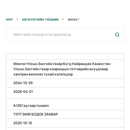
НҮҮР
ХЭРЭГЛЭГЧИЙН ТУСЛАМЖ
MAYAGT
Монгол Улсын Засгийн газар Бүгд Найрамдах Казахстан
Улсын Засгийн газар хоорондын тэтгэврийн асуудлаар
хамтран ажиллах тухай хэлэлцээр
2024-10-29
2026-04-01
А/267 дугаар тушаал
ТЭТГЭМЖ БОДОХ ЗААВАР
2025-10-10