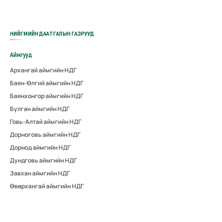
НИЙГМИЙН ДААТГАЛЫН ГАЗРУУД
Аймгууд
Архангай аймгийн НДГ
Баян-Өлгий аймгийн НДГ
Баянхонгор аймгийн НДГ
Булган аймгийн НДГ
Говь-Алтай аймгийн НДГ
Дорноговь аймгийн НДГ
Дорнод аймгийн НДГ
Дундговь аймгийн НДГ
Завхан аймгийн НДГ
Өвөрхангай аймгийн НДГ