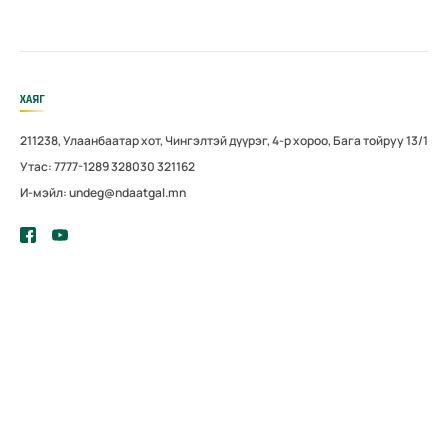
ХАЯГ
211238, Улаанбаатар хот, Чингэлтэй дүүрэг, 4-р хороо, Бага тойруу 13/1
Утас: 7777-1289 328030 321162
И-мэйл: undeg@ndaatgal.mn