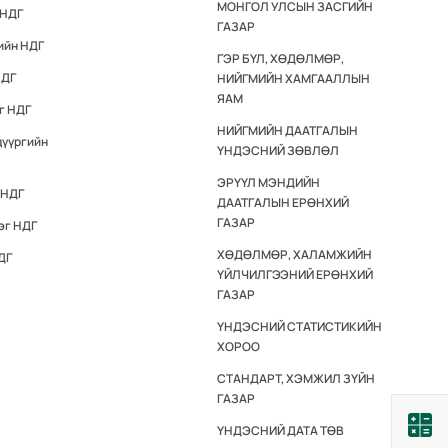
МОНГОЛ УЛСЫН ЗАСГИЙН
 НДГ
ГАЗАР
ийн НДГ
ГЭР БҮЛ, ХӨДӨЛМӨР,
НДГ
НИЙГМИЙН ХАМГААЛЛЫН
ЯАМ
г НДГ
НИЙГМИЙН ДААТГАЛЫН
дүүргийн
ҮНДЭСНИЙ ЗӨВЛӨЛ
ЭРҮҮЛ МЭНДИЙН
 НДГ
ДААТГАЛЫН ЕРӨНХИЙ
ГАЗАР
эг НДГ
ХӨДӨЛМӨР, ХАЛАМЖИЙН
ДГ
ҮЙЛЧИЛГЭЭНИЙ ЕРӨНХИЙ
ГАЗАР
ҮНДЭСНИЙ СТАТИСТИКИЙН
ХОРОО
СТАНДАРТ, ХЭМЖИЛ ЗҮЙН
ГАЗАР
ҮНДЭСНИЙ ДАТА ТӨВ