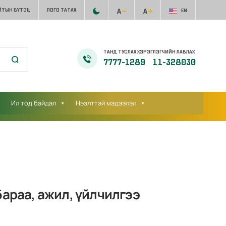
ЙТЫН БҮТЭЦ
ЛОГО ТАТАХ
EN
ТАНД ТУСЛАХ ХЭРЭГЛЭГЧИЙН ЛАВЛАХ
7777-1289
11-328030
Ил тод байдал
Нээлттэй мэдээлэл
бараа, ажил, үйлчилгээ