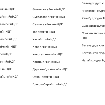
Баянзүрх дүүрэг
ймгийн НДГ
Өмнөговь аймгийн НДГ
Чингэлтэй дүүрг
 аймгийн НДГ
Сүхбаатар аймгийн НДГ
Хан-Уул дүүрэг 
 аймгийн НДГ
Сэлэнгэ аймгийн НДГ
Сүхбаатар дүүрэ
гийн НДГ
Төв аймгийн НДГ
Сонгинхайрхан 
НДГ
аймгийн НДГ
Увс аймгийн НДГ
Багануур дүүрэг
аймгийн НДГ
Ховд аймгийн НДГ
Багахангай дүүр
гийн НДГ
Хөвсгөл аймгийн НДГ
Налайх дүүрэг Н
ймгийн НДГ
Хэнтий аймгийн НДГ
гийн НДГ
Дархан-Уул аймгийн НДГ
 аймгийн НДГ
Орхон аймгийн НДГ
Говьсүмбэр аймгийн НДГ