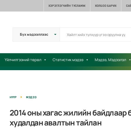
ХЭРЭГЛЭГЧИЙН ТУСЛАМЖ
ХОЛБОО БАРИХ
СА
Үйлчилгээний төрөл
Статистик мэдээ
Мэдээ, Мэдээлэл
НҮҮР
МЭДЭЭ
2014 оны хагас жилийн байдлаар 
худалдан авалтын тайлан