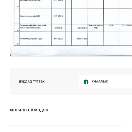
ХУВААЛЦАХ
БУСДАД ТҮГЭЭХ
ХОЛБООТОЙ МЭДЭЭ