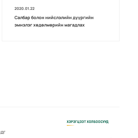
2020.01.22
Салбар болон нийслэлийн дүүргийн
эмнэлэг хөдөлмөрийн магадлах
комиссын тайлангийн хурал зохион
байгуулав.
ХЭРЭГЦЭЭТ ХОЛБООСУУД
НДГ