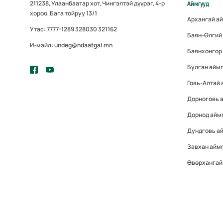
211238, Улаанбаатар хот, Чингэлтэй дүүрэг, 4-р
Аймгууд
хороо, Бага тойруу 13/1
Архангай а
Утас: 7777-1289 328030 321162
Баян-Өлгий
И-мэйл: undeg@ndaatgal.mn
Баянхонгор
Булган айм
Говь-Алтай 
Дорноговь 
Дорнод айм
Дундговь а
Завхан айм
Өвөрхангай