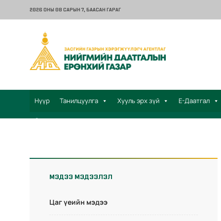
2026 ОНЫ 08 САРЫН 7
, БААСАН ГАРАГ
Нүүр
Танилцуулга
Хууль эрх зүй
Е-Даатгал
Санал хүсэлт
МЭДЭЭ МЭДЭЭЛЭЛ
Цаг үеийн мэдээ