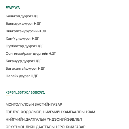
Дүүргүүд
Баянгол дүүрэг НДГ
Баянзүрх дүүрэг НДГ
Чингэлтэй дүүргийн НДГ
Хан-Уул дүүрэг НДГ
Сүхбаатар дүүрэг НДГ
Сонгинхайрхан дүүргийн НДГ
Багануур дүүрэг НДГ
Багахангай дүүрэг НДГ
Налайх дүүрэг НДГ
ХЭРЭГЦЭЭТ ХОЛБООСУУД
МОНГОЛ УЛСЫН ЗАСГИЙН ГАЗАР
ГЭР БҮЛ, ХӨДӨЛМӨР, НИЙГМИЙН ХАМГААЛЛЫН ЯАМ
НИЙГМИЙН ДААТГАЛЫН ҮНДЭСНИЙ ЗӨВЛӨЛ
ЭРҮҮЛ МЭНДИЙН ДААТГАЛЫН ЕРӨНХИЙ ГАЗАР