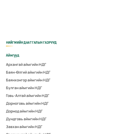
НИЙГМИЙН ДААТГАЛЫН ГАЗРУУД
Аймгууд
Архангай аймгийн НДГ
Баян-Өлгий аймгийн НДГ
Баянхонгор аймгийн НДГ
Булган аймгийн НДГ
Говь-Алтай аймгийн НДГ
Дорноговь аймгийн НДГ
Дорнод аймгийн НДГ
Дундговь аймгийн НДГ
Завхан аймгийн НДГ