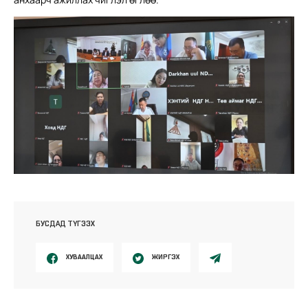
БУСДАД ТҮГЭЭХ
ХУВААЛЦАХ
ЖИРГЭХ