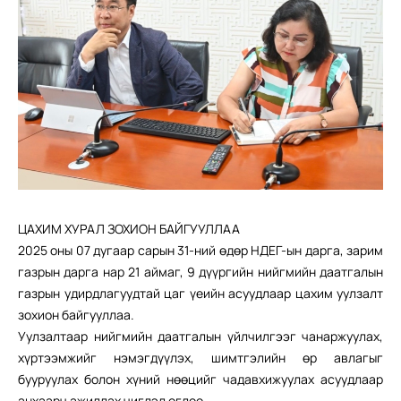
ЦАХИМ ХУРАЛ ЗОХИОН БАЙГУУЛЛАА
2025 оны 07 дугаар сарын 31-ний өдөр НДЕГ-ын дарга, зарим
газрын дарга нар 21 аймаг, 9 дүүргийн нийгмийн даатгалын
газрын удирдлагуудтай цаг үеийн асуудлаар цахим уулзалт
зохион байгууллаа.
Уулзалтаар нийгмийн даатгалын үйлчилгээг чанаржуулах,
хүртээмжийг нэмэгдүүлэх, шимтгэлийн өр авлагыг
бууруулах болон хүний нөөцийг чадавхижуулах асуудлаар
анхаарч ажиллах чиглэл өглөө.