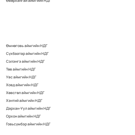
Өвөрхангай аймгийн НДГ
Өмнөговь аймгийн НДГ
Сүхбаатар аймгийн НДГ
Сэлэнгэ аймгийн НДГ
Төв аймгийн НДГ
Увс аймгийн НДГ
Ховд аймгийн НДГ
Хөвсгөл аймгийн НДГ
Хэнтий аймгийн НДГ
Дархан-Уул аймгийн НДГ
Орхон аймгийн НДГ
Говьсүмбэр аймгийн НДГ