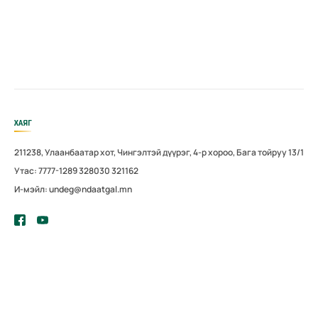
ХАЯГ
211238, Улаанбаатар хот, Чингэлтэй дүүрэг, 4-р хороо, Бага тойруу 13/1
Утас: 7777-1289 328030 321162
И-мэйл: undeg@ndaatgal.mn