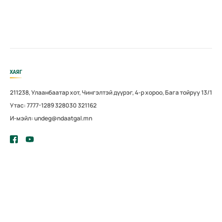
ХАЯГ
211238, Улаанбаатар хот, Чингэлтэй дүүрэг, 4-р хороо, Бага тойруу 13/1
Утас: 7777-1289 328030 321162
И-мэйл: undeg@ndaatgal.mn