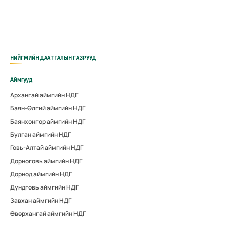
НИЙГМИЙН ДААТГАЛЫН ГАЗРУУД
Аймгууд
Архангай аймгийн НДГ
Баян-Өлгий аймгийн НДГ
Баянхонгор аймгийн НДГ
Булган аймгийн НДГ
Говь-Алтай аймгийн НДГ
Дорноговь аймгийн НДГ
Дорнод аймгийн НДГ
Дундговь аймгийн НДГ
Завхан аймгийн НДГ
Өвөрхангай аймгийн НДГ