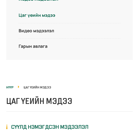
Цаг үеийн мэдээ
Видео мэдээлэл
Гарын авлага
НҮҮР
ЦАГ ҮЕИЙН МЭДЭЭ
ЦАГ ҮЕИЙН МЭДЭЭ
СҮҮЛД НЭМЭГДСЭН МЭДЭЭЛЭЛ