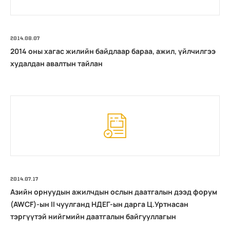
2014.08.07
2014 оны хагас жилийн байдлаар бараа, ажил, үйлчилгээ
худалдан авалтын тайлан
2014.07.17
Азийн орнуудын ажилчдын ослын даатгалын дээд форум
(AWCF)-ын II чуулганд НДЕГ-ын дарга Ц.Уртнасан
тэргүүтэй нийгмийн даатгалын байгууллагын
төлөөлөгчид оролцлоо