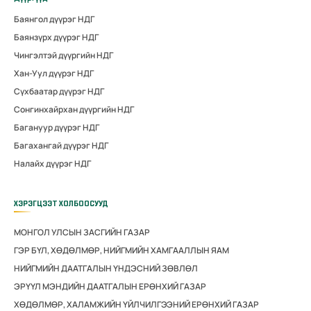
Баянгол дүүрэг НДГ
Баянзүрх дүүрэг НДГ
Чингэлтэй дүүргийн НДГ
Хан-Уул дүүрэг НДГ
Сүхбаатар дүүрэг НДГ
Сонгинхайрхан дүүргийн НДГ
Багануур дүүрэг НДГ
Багахангай дүүрэг НДГ
Налайх дүүрэг НДГ
ХЭРЭГЦЭЭТ ХОЛБООСУУД
МОНГОЛ УЛСЫН ЗАСГИЙН ГАЗАР
ГЭР БҮЛ, ХӨДӨЛМӨР, НИЙГМИЙН ХАМГААЛЛЫН ЯАМ
НИЙГМИЙН ДААТГАЛЫН ҮНДЭСНИЙ ЗӨВЛӨЛ
ЭРҮҮЛ МЭНДИЙН ДААТГАЛЫН ЕРӨНХИЙ ГАЗАР
ХӨДӨЛМӨР, ХАЛАМЖИЙН ҮЙЛЧИЛГЭЭНИЙ ЕРӨНХИЙ ГАЗАР