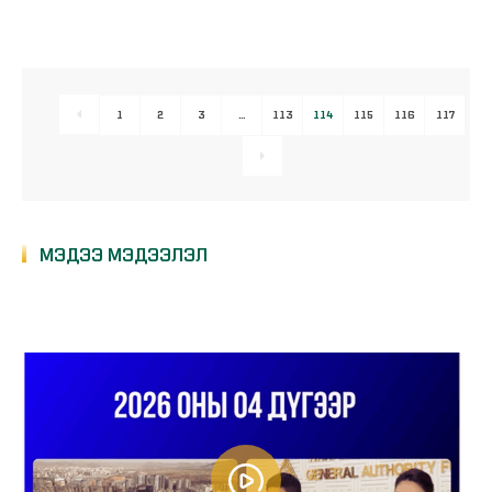
1
2
3
…
113
114
115
116
117
МЭДЭЭ МЭДЭЭЛЭЛ