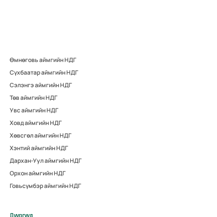
Өмнөговь аймгийн НДГ
Сүхбаатар аймгийн НДГ
Сэлэнгэ аймгийн НДГ
Төв аймгийн НДГ
Увс аймгийн НДГ
Ховд аймгийн НДГ
Хөвсгөл аймгийн НДГ
Хэнтий аймгийн НДГ
Дархан-Уул аймгийн НДГ
Орхон аймгийн НДГ
Говьсүмбэр аймгийн НДГ
Дүүргүүд