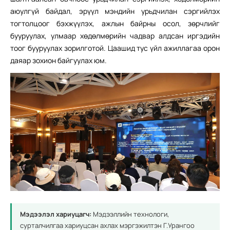
аюулгүй байдал, эрүүл мэндийн урьдчилан сэргийлэх
тогтолцоог бэхжүүлэх, ажлын байрны осол, зөрчлийг
бууруулах, улмаар хөдөлмөрийн чадвар алдсан иргэдийн
тоог бууруулах зорилготой. Цаашид тус үйл ажиллагаа орон
даяар зохион байгуулах юм.
Мэдээлэл хариуцагч:
Мэдээллийн технологи,
сурталчилгаа хариуцсан ахлах мэргэжилтэн Г.Урангоо