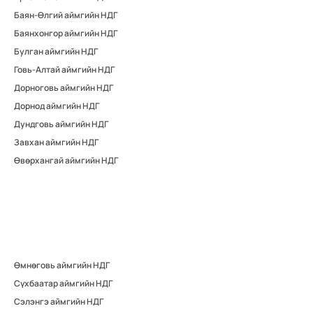
Баян-Өлгий аймгийн НДГ
Баянхонгор аймгийн НДГ
Булган аймгийн НДГ
Говь-Алтай аймгийн НДГ
Дорноговь аймгийн НДГ
Дорнод аймгийн НДГ
Дундговь аймгийн НДГ
Завхан аймгийн НДГ
Өвөрхангай аймгийн НДГ
Өмнөговь аймгийн НДГ
Сүхбаатар аймгийн НДГ
Сэлэнгэ аймгийн НДГ