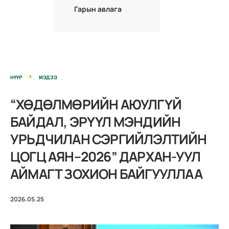
Гарын авлага
НҮҮР
МЭДЭЭ
“ХӨДӨЛМӨРИЙН АЮУЛГҮЙ
БАЙДАЛ, ЭРҮҮЛ МЭНДИЙН
УРЬДЧИЛАН СЭРГИЙЛЭЛТИЙН
ЦОГЦ АЯН–2026” ДАРХАН-УУЛ
АЙМАГТ ЗОХИОН БАЙГУУЛЛАА
2026.05.25