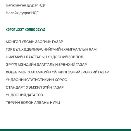
Багахангай дүүрэг НДГ
Налайх дүүрэг НДГ
ХЭРЭГЦЭЭТ ХОЛБООСУУД
МОНГОЛ УЛСЫН ЗАСГИЙН ГАЗАР
ГЭР БҮЛ, ХӨДӨЛМӨР, НИЙГМИЙН ХАМГААЛЛЫН ЯАМ
НИЙГМИЙН ДААТГАЛЫН ҮНДЭСНИЙ ЗӨВЛӨЛ
ЭРҮҮЛ МЭНДИЙН ДААТГАЛЫН ЕРӨНХИЙ ГАЗАР
ХӨДӨЛМӨР, ХАЛАМЖИЙН ҮЙЛЧИЛГЭЭНИЙ ЕРӨНХИЙ ГАЗАР
ҮНДЭСНИЙ СТАТИСТИКИЙН ХОРОО
СТАНДАРТ, ХЭМЖИЛ ЗҮЙН ГАЗАР
ҮНДЭСНИЙ ДАТА ТӨВ
ТӨРИЙН БОЛОН АЛБАНЫ НУУЦ