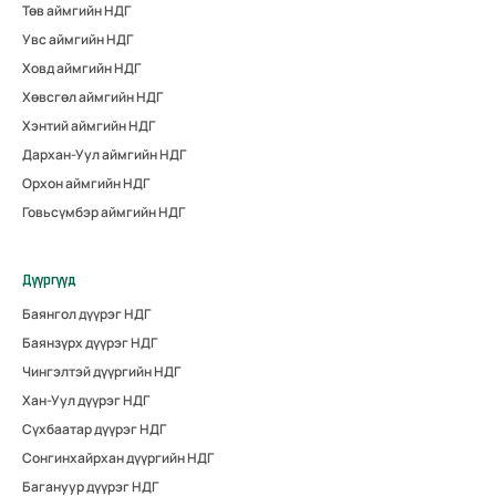
Төв аймгийн НДГ
Увс аймгийн НДГ
Ховд аймгийн НДГ
Хөвсгөл аймгийн НДГ
Хэнтий аймгийн НДГ
Дархан-Уул аймгийн НДГ
Орхон аймгийн НДГ
Говьсүмбэр аймгийн НДГ
Дүүргүүд
Баянгол дүүрэг НДГ
Баянзүрх дүүрэг НДГ
Чингэлтэй дүүргийн НДГ
Хан-Уул дүүрэг НДГ
Сүхбаатар дүүрэг НДГ
Сонгинхайрхан дүүргийн НДГ
Багануур дүүрэг НДГ