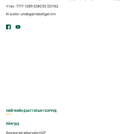
Утас: 7777-1289 328030 321162
И-мэйл: undeg@ndaatgal.mn
НИЙГМИЙН ДААТГАЛЫН ГАЗРУУД
Аймгууд
Архангай аймгийн НДГ