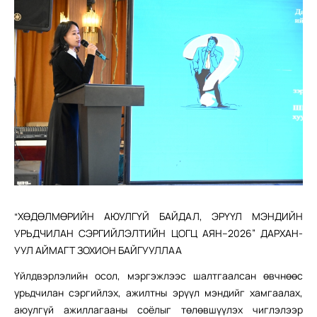
“ХӨДӨЛМӨРИЙН АЮУЛГҮЙ БАЙДАЛ, ЭРҮҮЛ МЭНДИЙН
УРЬДЧИЛАН СЭРГИЙЛЭЛТИЙН ЦОГЦ АЯН–2026” ДАРХАН-
УУЛ АЙМАГТ ЗОХИОН БАЙГУУЛЛАА
Үйлдвэрлэлийн осол, мэргэжлээс шалтгаалсан өвчнөөс
урьдчилан сэргийлэх, ажилтны эрүүл мэндийг хамгаалах,
аюулгүй ажиллагааны соёлыг төлөвшүүлэх чиглэлээр