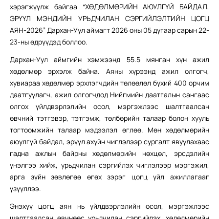
хэрэгжүүлж байгаа “ХӨДӨЛМӨРИЙН АЮУЛГҮЙ БАЙДАЛ,
ЭРҮҮЛ МЭНДИЙН УРЬДЧИЛАН СЭРГИЙЛЭЛТИЙН ЦОГЦ
АЯН-2026” Дархан-Уул аймагт 2026 оны 05 дугаар сарын 22-
23-ны өдрүүдэд боллоо.
Дархан-Уул аймгийн хэмжээнд 55.5 мянган хүн ажил
хөдөлмөр эрхэлж байна. Аяны хүрээнд ажил олгогч,
хувиараа хөдөлмөр эрхлэгчдийн төлөөлөл бүхий 400 орчим
даатгуулагч, ажил олгогчдод Нийгмийн даатгалын сангаас
олгох үйлдвэрлэлийн осол, мэргэжлээс шалтгаалсан
өвчний тэтгэвэр, тэтгэмж, төлбөрийн талаар болон хууль
тогтоомжийн талаар мэдээлэл өглөө. Мөн хөдөлмөрийн
аюулгүй байдал, эрүүл ахуйн чиглэлээр сургалт явуулахаас
гадна ажлын байрны хөдөлмөрийн нөхцөл, эрсдэлийн
үнэлгээ хийж, урьдчилан сэргийлэх чиглэлээр мэргэжил,
арга зүйн зөвлөгөө өгөх зэрэг цогц үйл ажиллагааг
үзүүллээ.
Энэхүү цогц аян нь үйлдвэрлэлийн осол, мэргэжлээс
шалтгаалсан өвчнөөс урьдчилан сэргийлэх, хөдөлмөрийн