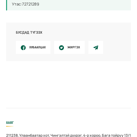
Утас:72721289
БУСДАД ТҮГЭЭХ
ХУВААЛЦАХ
ЖИРГЭХ
ХАЯГ
211238, Улаанбаатар хот, Чингэлтэй дүүрэг, 4-р хороо, Бага тойруу 13/1