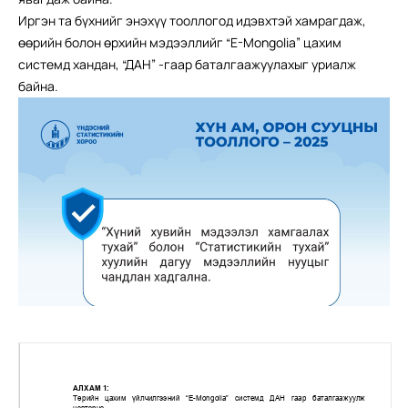
Иргэн та бүхнийг энэхүү тооллогод идэвхтэй хамрагдаж,
өөрийн болон өрхийн мэдээллийг “E-Mongolia” цахим
системд хандан, “ДАН” -гаар баталгаажуулахыг уриалж
байна.