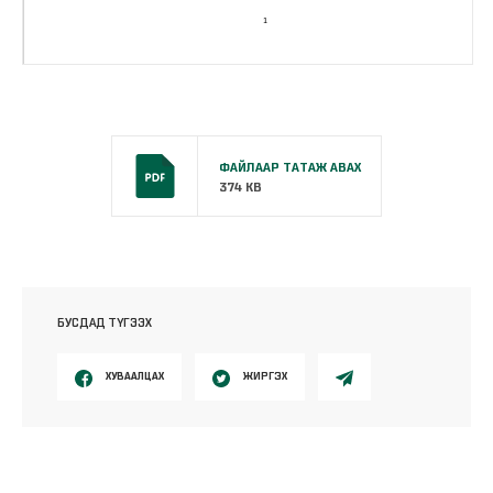
ФАЙЛААР ТАТАЖ АВАХ
374 KB
БУСДАД ТҮГЭЭХ
ХУВААЛЦАХ
ЖИРГЭХ