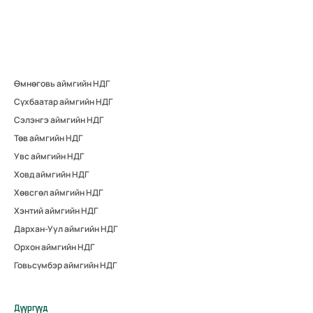
Өмнөговь аймгийн НДГ
Сүхбаатар аймгийн НДГ
Сэлэнгэ аймгийн НДГ
Төв аймгийн НДГ
Увс аймгийн НДГ
Ховд аймгийн НДГ
Хөвсгөл аймгийн НДГ
Хэнтий аймгийн НДГ
Дархан-Уул аймгийн НДГ
Орхон аймгийн НДГ
Говьсүмбэр аймгийн НДГ
Дүүргүүд