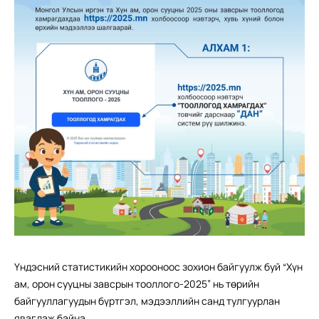
Үндэсний статистикийн хорооноос зохион байгуулж буй “Хүн
ам, орон сууцны завсрын тооллого-2025” нь төрийн
байгууллагуудын бүртгэл, мэдээллийн санд тулгуурлан
явагдаж байна.