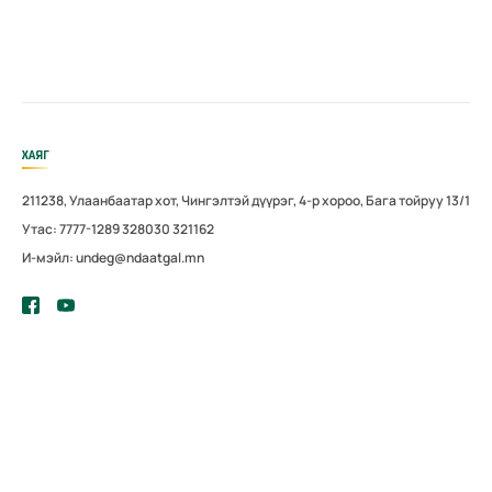
ХАЯГ
211238, Улаанбаатар хот, Чингэлтэй дүүрэг, 4-р хороо, Бага тойруу 13/1
Утас: 7777-1289 328030 321162
И-мэйл: undeg@ndaatgal.mn