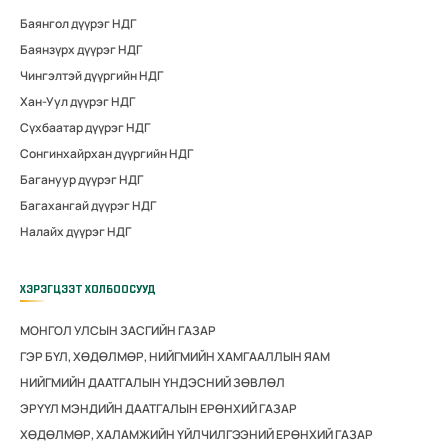
Баянгол дүүрэг НДГ
Баянзүрх дүүрэг НДГ
Чингэлтэй дүүргийн НДГ
Хан-Уул дүүрэг НДГ
Сүхбаатар дүүрэг НДГ
Сонгинхайрхан дүүргийн НДГ
Багануур дүүрэг НДГ
Багахангай дүүрэг НДГ
Налайх дүүрэг НДГ
ХЭРЭГЦЭЭТ ХОЛБООСУУД
МОНГОЛ УЛСЫН ЗАСГИЙН ГАЗАР
ГЭР БҮЛ, ХӨДӨЛМӨР, НИЙГМИЙН ХАМГААЛЛЫН ЯАМ
НИЙГМИЙН ДААТГАЛЫН ҮНДЭСНИЙ ЗӨВЛӨЛ
ЭРҮҮЛ МЭНДИЙН ДААТГАЛЫН ЕРӨНХИЙ ГАЗАР
ХӨДӨЛМӨР, ХАЛАМЖИЙН ҮЙЛЧИЛГЭЭНИЙ ЕРӨНХИЙ ГАЗАР