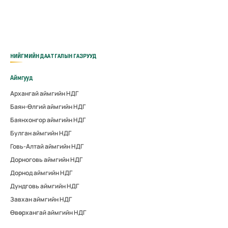
НИЙГМИЙН ДААТГАЛЫН ГАЗРУУД
Аймгууд
Архангай аймгийн НДГ
Баян-Өлгий аймгийн НДГ
Баянхонгор аймгийн НДГ
Булган аймгийн НДГ
Говь-Алтай аймгийн НДГ
Дорноговь аймгийн НДГ
Дорнод аймгийн НДГ
Дундговь аймгийн НДГ
Завхан аймгийн НДГ
Өвөрхангай аймгийн НДГ