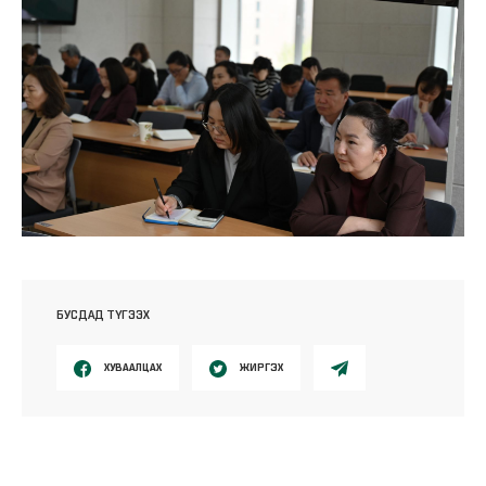
БУСДАД ТҮГЭЭХ
ХУВААЛЦАХ
ЖИРГЭХ