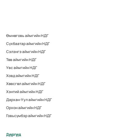
Өмнөговь аймгийн НДГ
Сүхбаатар аймгийн НДГ
Сэлэнгэ аймгийн НДГ
Төв аймгийн НДГ
Увс аймгийн НДГ
Ховд аймгийн НДГ
Хөвсгөл аймгийн НДГ
Хэнтий аймгийн НДГ
Дархан-Уул аймгийн НДГ
Орхон аймгийн НДГ
Говьсүмбэр аймгийн НДГ
Дүүргүүд