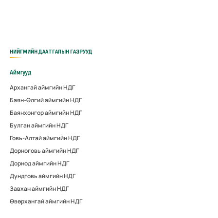
НИЙГМИЙН ДААТГАЛЫН ГАЗРУУД
Аймгууд
Архангай аймгийн НДГ
Баян-Өлгий аймгийн НДГ
Баянхонгор аймгийн НДГ
Булган аймгийн НДГ
Говь-Алтай аймгийн НДГ
Дорноговь аймгийн НДГ
Дорнод аймгийн НДГ
Дундговь аймгийн НДГ
Завхан аймгийн НДГ
Өвөрхангай аймгийн НДГ