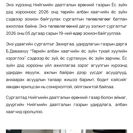
Энэ хүрээнд Нийгмийн даатгалын ерөнхий газрын Ёс зүйн
дэд хорооноос 2026 онд төрийн албан хаагчийн ёс зүйн
сэдвээр зохион байгуулах сургалтын төлөвлөгөөг батлан
ажиллаж байна. Энэ төлөвлөгөөний дагуу ээлжит сургалтыг
2026 оны 05 дугаар сарын 19-ний өдөр зохион байгууллаа.
Энэ удаагийн сургалтыг Захиргаа, удирдлагын газрын дарга
Б.Даваахүү “Төрийн албан хаагчийн ёс зүйн тухай хуулийн
хэрэглээ” сэдвээр ёс зүй, ёс суртахуун, ёс зүйн зарчим, Ёс
зүйн дэд хорооны үйл ажиллагаа зэрэг агуулгын хүрээнд
удирдан явуулж, ажлын байран дээр үүсдэг асуудлууд,
анхаарах асуудлын талаар жишээ баримт, бодит кэйсийг
хөндөн ярилцсан нь сонирхолтой, ойлгомжтой байлаа.
Сургалтад Нийгмийн даатгалын ерөнхий газар болон аймаг,
дүүргийн Нийгмийн даатгалын газрын удирдлага, албан
хаагчид оролцлоо.