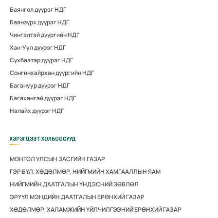
Баянгол дүүрэг НДГ
Баянзүрх дүүрэг НДГ
Чингэлтэй дүүргийн НДГ
Хан-Уул дүүрэг НДГ
Сүхбаатар дүүрэг НДГ
Сонгинхайрхан дүүргийн НДГ
Багануур дүүрэг НДГ
Багахангай дүүрэг НДГ
Налайх дүүрэг НДГ
ХЭРЭГЦЭЭТ ХОЛБООСУУД
МОНГОЛ УЛСЫН ЗАСГИЙН ГАЗАР
ГЭР БҮЛ, ХӨДӨЛМӨР, НИЙГМИЙН ХАМГААЛЛЫН ЯАМ
НИЙГМИЙН ДААТГАЛЫН ҮНДЭСНИЙ ЗӨВЛӨЛ
ЭРҮҮЛ МЭНДИЙН ДААТГАЛЫН ЕРӨНХИЙ ГАЗАР
ХӨДӨЛМӨР, ХАЛАМЖИЙН ҮЙЛЧИЛГЭЭНИЙ ЕРӨНХИЙ ГАЗАР