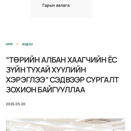
Гарын авлага
НҮҮР
МЭДЭЭ
“ТӨРИЙН АЛБАН ХААГЧИЙН ЁС
ЗҮЙН ТУХАЙ ХУУЛИЙН
ХЭРЭГЛЭЭ” СЭДВЭЭР СУРГАЛТ
ЗОХИОН БАЙГУУЛЛАА
2026.05.20