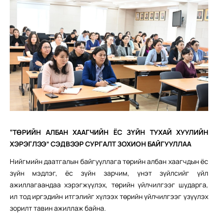
“ТӨРИЙН АЛБАН ХААГЧИЙН ЁС ЗҮЙН ТУХАЙ ХУУЛИЙН
ХЭРЭГЛЭЭ” СЭДВЭЭР СУРГАЛТ ЗОХИОН БАЙГУУЛЛАА
Нийгмийн даатгалын байгууллага төрийн албан хаагчдын ёс
зүйн мэдлэг, ёс зүйн зарчим, үнэт зүйлсийг үйл
ажиллагаандаа
хэрэгжүүлэх, төрийн үйлчилгээг шударга,
ил тод иргэдийн итгэлийг хүлээх төрийн үйлчилгээг үзүүлэх
зорилт тавин ажиллаж байна.