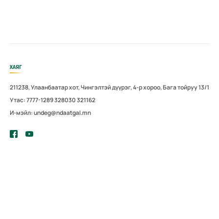
ХАЯГ
211238, Улаанбаатар хот, Чингэлтэй дүүрэг, 4-р хороо, Бага тойруу 13/1
Утас: 7777-1289 328030 321162
И-мэйл: undeg@ndaatgal.mn