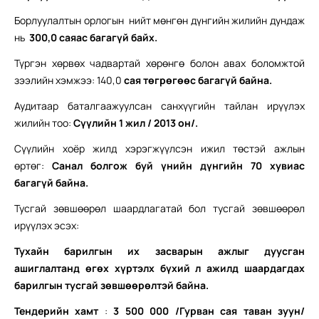
Борлуулалтын орлогын нийт мөнгөн дүнгийн жилийн дундаж
нь
300,0 саяас багагүй байх.
Түргэн хөрвөх чадвартай хөрөнгө болон авах боломжтой
зээлийн хэмжээ: 140,0
сая төгрөгөөс багагүй байна.
Аудитаар баталгаажуулсан санхүүгийн тайлан ирүүлэх
жилийн тоо:
Сүүлийн 1 жил / 2013 он/
.
Сүүлийн хоёр жилд хэрэгжүүлсэн ижил төстэй ажлын
өртөг:
Санал болгож буй үнийн дүнгийн 70 хувиас
багагүй байна.
Тусгай зөвшөөрөл шаардлагатай бол тусгай зөвшөөрөл
ирүүлэх эсэх:
Тухайн барилгын их засварын ажлыг дуусган
ашиглалтанд өгөх хүртэлх бүхий л ажилд шаардагдах
барилгын тусгай зөвшөөрөлтэй байна.
Тендерийн хамт
:
3 500 000 /Гурван сая таван зуун/