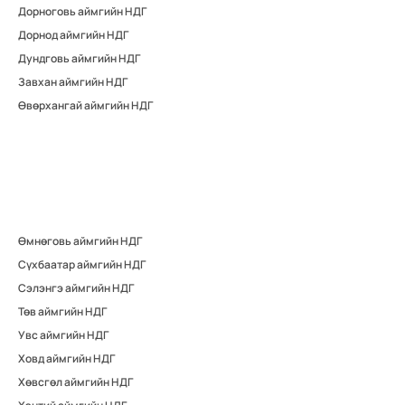
Дорноговь аймгийн НДГ
Дорнод аймгийн НДГ
Дундговь аймгийн НДГ
Завхан аймгийн НДГ
Өвөрхангай аймгийн НДГ
Өмнөговь аймгийн НДГ
Сүхбаатар аймгийн НДГ
Сэлэнгэ аймгийн НДГ
Төв аймгийн НДГ
Увс аймгийн НДГ
Ховд аймгийн НДГ
Хөвсгөл аймгийн НДГ