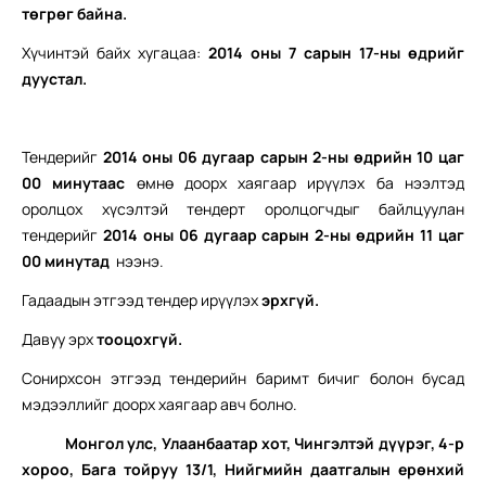
төгрөг байна.
Хүчинтэй байх хугацаа:
2014 оны 7 сарын 17-ны өдрийг
дуустал.
Тендерийг
2014 оны 06 дугаар сарын 2-ны өдрийн 10 цаг
00 минут
аас
өмнө доорх хаягаар ирүүлэх ба нээлтэд
оролцох хүсэлтэй тендерт оролцогчдыг байлцуулан
тендерийг
2014 оны 06 дугаар сарын 2-ны өдрийн 11 цаг
00 минутад
нээнэ.
Гадаадын этгээд тендер ирүүлэх
э
рхгүй.
Давуу эрх
тооцохгүй.
Сонирхсон этгээд тендерийн баримт бичиг болон бусад
мэдээллийг доорх хаягаар авч болно.
Монгол улс, Улаанбаатар хот, Чингэлтэй дүүрэг, 4-р
хороо, Бага тойруу 13/1, Нийгмийн даатгалын ерөнхий