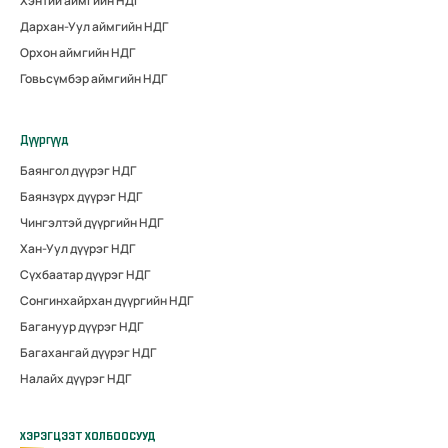
Хэнтий аймгийн НДГ
Дархан-Уул аймгийн НДГ
Орхон аймгийн НДГ
Говьсүмбэр аймгийн НДГ
Дүүргүүд
Баянгол дүүрэг НДГ
Баянзүрх дүүрэг НДГ
Чингэлтэй дүүргийн НДГ
Хан-Уул дүүрэг НДГ
Сүхбаатар дүүрэг НДГ
Сонгинхайрхан дүүргийн НДГ
Багануур дүүрэг НДГ
Багахангай дүүрэг НДГ
Налайх дүүрэг НДГ
ХЭРЭГЦЭЭТ ХОЛБООСУУД