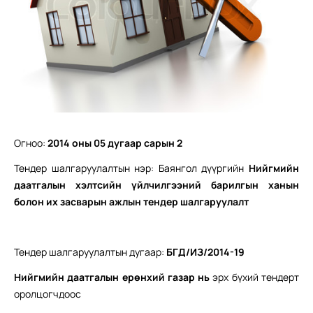
Огноо:
2014 оны 0
5
дугаар сарын 2
Тендер шалгаруулалтын нэр: Баянгол дүүргийн
Нийгмийн
даатгалын хэлтсийн үйлчилгээний барилгын ханын
болон их засварын ажлын т
ендер
шалгаруулалт
Тендер шалгаруулалтын дугаар:
БГД/ИЗ/2014-19
Нийгмийн даатгалын ерөнхий газар нь
эрх бүхий тендерт
оролцогчдоос