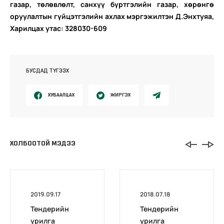
газар, төлөвлөлт, санхүү бүртгэлийн газар, хөрөнгө
оруулалтын гүйцэтгэлийн ахлах мэргэжилтэн Д.Энхтуяа,
Харилцах утас: 328030-609
БУСДАД ТҮГЭЭХ
ХУВААЛЦАХ
ЖИРГЭХ
ХОЛБООТОЙ МЭДЭЭ
2019.09.17
2018.07.18
Тендерийн
Тендерийн
урилга
урилга