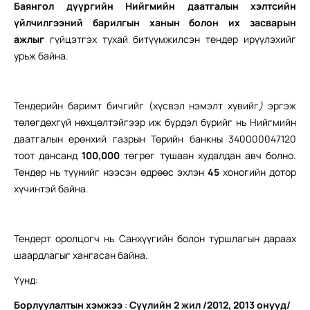
Баянгол дүүргийн Нийгмийн даатгалын хэлтсийн
үйлчилгээний барилгын ханын болон их засварын
ажлыг
гүйцэтгэх тухай битүүмжилсэн тендер ирүүлэхийг
урьж байна.
Тендерийн баримт бичгийг (хүсвэл нэмэлт хувийг
)
эргэж
төлөгдөхгүй нөхцөлтэйгээр иж бүрдэл бүрийг нь Нийгмийн
даатгалын ерөнхий газрын Төрийн банкны 340000047120
тоот дансанд
100,000
төгрөг тушаан худалдан авч болно.
Тендер нь түүнийг нээсэн өдрөөс эхлэн
45
хоногийн дотор
хүчинтэй байна.
Тендерт оролцогч нь Санхүүгийн болон туршлагын дараах
шаардлагыг хангасан байна.
Үүнд:
Б
орлуулалтын хэмжээ
:
Сүүлийн 2 жил /2012, 2013 онууд/