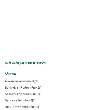
НИЙГМИЙН ДААТГАЛЫН ГАЗРУУД
Аймгууд
Архангай аймгийн НДГ
Баян-Өлгий аймгийн НДГ
Баянхонгор аймгийн НДГ
Булган аймгийн НДГ
Говь-Алтай аймгийн НДГ