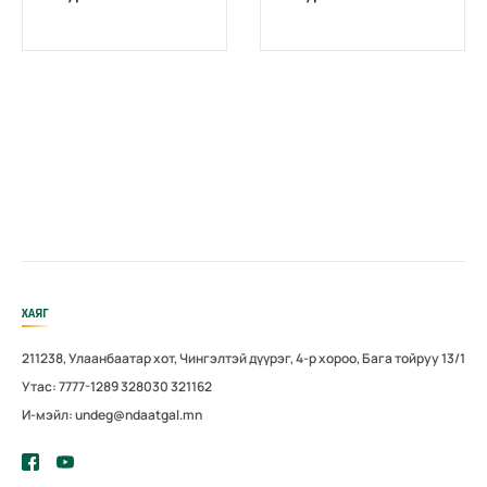
ХАЯГ
211238, Улаанбаатар хот, Чингэлтэй дүүрэг, 4-р хороо, Бага тойруу 13/1
Утас: 7777-1289 328030 321162
И-мэйл: undeg@ndaatgal.mn