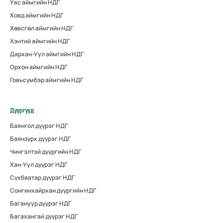
Увс аймгийн НДГ
Ховд аймгийн НДГ
Хөвсгөл аймгийн НДГ
Хэнтий аймгийн НДГ
Дархан-Уул аймгийн НДГ
Орхон аймгийн НДГ
Говьсүмбэр аймгийн НДГ
Дүүргүүд
Баянгол дүүрэг НДГ
Баянзүрх дүүрэг НДГ
Чингэлтэй дүүргийн НДГ
Хан-Уул дүүрэг НДГ
Сүхбаатар дүүрэг НДГ
Сонгинхайрхан дүүргийн НДГ
Багануур дүүрэг НДГ
Багахангай дүүрэг НДГ