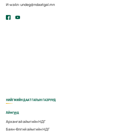
И-мэйл: undeg@ndaatgal.mn
НИЙГМИЙН ДААТГАЛЫН ГАЗРУУД
Аймгууд
Архангай аймгийн НДГ
Баян-Өлгий аймгийн НДГ