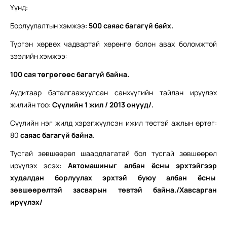
Үүнд:
Борлуулалтын хэмжээ:
5
00 саяас багагүй байх.
Түргэн хөрвөх чадвартай хөрөнгө болон авах боломжтой
зээлийн хэмжээ:
100 сая төгрөгөөс багагүй байна.
Аудитаар баталгаажуулсан санхүүгийн тайлан ирүүлэх
жилийн тоо:
Сүүлийн
1
жил / 201
3
онууд/
.
Сүүлийн нэг жилд хэрэгжүүлсэн ижил төстэй ажлын өртөг:
80
саяас багагүй байна.
Тусгай зөвшөөрөл шаардлагатай бол тусгай зөвшөөрөл
ирүүлэх эсэх:
Автомашиныг албан ёсны эрхтэйгээр
худалдан борлуулах эрхтэй буюу албан ёсны
зөвшөөрөлтэй засварын төвтэй байна./Хавсарган
ирүүлэх/