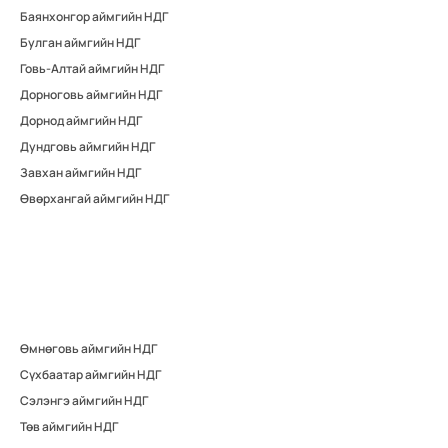
Баянхонгор аймгийн НДГ
Булган аймгийн НДГ
Говь-Алтай аймгийн НДГ
Дорноговь аймгийн НДГ
Дорнод аймгийн НДГ
Дундговь аймгийн НДГ
Завхан аймгийн НДГ
Өвөрхангай аймгийн НДГ
Өмнөговь аймгийн НДГ
Сүхбаатар аймгийн НДГ
Сэлэнгэ аймгийн НДГ
Төв аймгийн НДГ