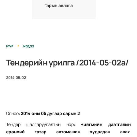
Гарын авлага
НҮҮР
МЭДЭЭ
Тендерийн урилга /2014-05-02а/
2014.05.02
Огноо:
2014 оны 0
5
дугаар сарын
2
Тендер шалгаруулалтын нэр:
Нийгмийн даатгалын
ерөнхий газар автомашин худалдан авах