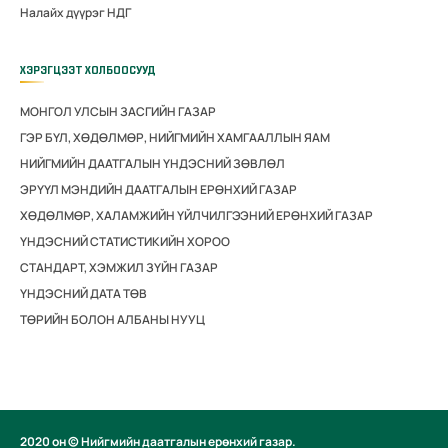
Налайх дүүрэг НДГ
ХЭРЭГЦЭЭТ ХОЛБООСУУД
МОНГОЛ УЛСЫН ЗАСГИЙН ГАЗАР
ГЭР БҮЛ, ХӨДӨЛМӨР, НИЙГМИЙН ХАМГААЛЛЫН ЯАМ
НИЙГМИЙН ДААТГАЛЫН ҮНДЭСНИЙ ЗӨВЛӨЛ
ЭРҮҮЛ МЭНДИЙН ДААТГАЛЫН ЕРӨНХИЙ ГАЗАР
ХӨДӨЛМӨР, ХАЛАМЖИЙН ҮЙЛЧИЛГЭЭНИЙ ЕРӨНХИЙ ГАЗАР
ҮНДЭСНИЙ СТАТИСТИКИЙН ХОРОО
СТАНДАРТ, ХЭМЖИЛ ЗҮЙН ГАЗАР
ҮНДЭСНИЙ ДАТА ТӨВ
ТӨРИЙН БОЛОН АЛБАНЫ НУУЦ
2020 он © Нийгмийн даатгалын ерөнхий газар.