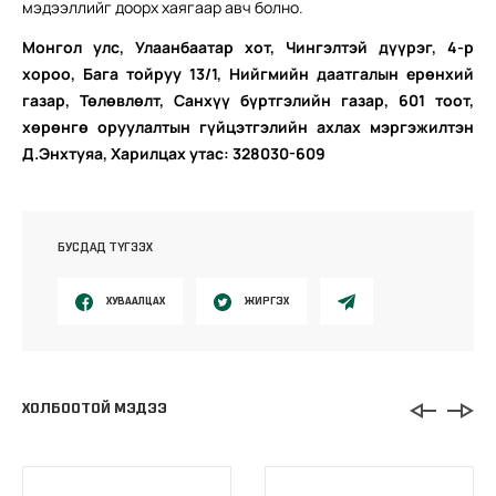
мэдээллийг доорх хаягаар авч болно.
Монгол улс, Улаанбаатар хот, Чингэлтэй дүүрэг, 4-р
хороо, Бага тойруу 13/1, Нийгмийн даатгалын ерөнхий
газар, Төлөвлөлт, Санхүү бүртгэлийн газар, 601 тоот,
хөрөнгө оруулалтын гүйцэтгэлийн ахлах мэргэжилтэн
Д.Энхтуяа, Харилцах утас: 328030-609
БУСДАД ТҮГЭЭХ
ХУВААЛЦАХ
ЖИРГЭХ
ХОЛБООТОЙ МЭДЭЭ