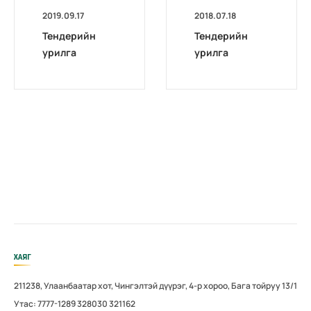
2019.09.17
2018.07.18
Тендерийн
Тендерийн
урилга
урилга
ХАЯГ
211238, Улаанбаатар хот, Чингэлтэй дүүрэг, 4-р хороо, Бага тойруу 13/1
Утас: 7777-1289 328030 321162