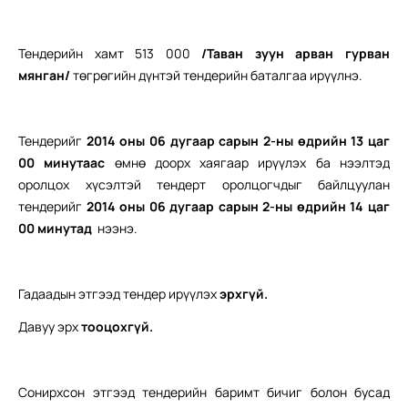
Тендерийн хамт 513 000
/Таван зуун арван гурван
мянган/
төгрөгийн дүнтэй тендерийн баталгаа ирүүлнэ.
Тендерийг
2014 оны 06 дугаар сарын 2-ны өдрийн 13 цаг
00 минут
аас
өмнө доорх хаягаар ирүүлэх ба нээлтэд
оролцох хүсэлтэй тендерт оролцогчдыг байлцуулан
тендерийг
2014 оны 06 дугаар сарын 2-ны өдрийн 14 цаг
00 минутад
нээнэ.
Гадаадын этгээд тендер ирүүлэх
э
рхгүй.
Давуу эрх
тооцохгүй.
Сонирхсон этгээд тендерийн баримт бичиг болон бусад