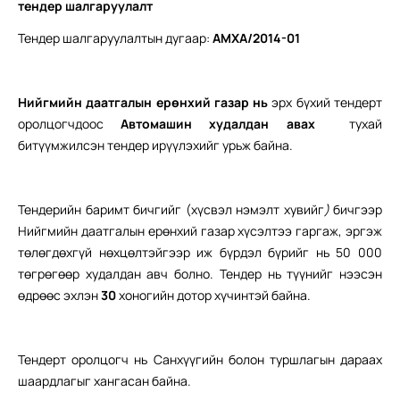
т
ендер
шалгаруулалт
Тендер шалгаруулалтын дугаар:
АМХА/2014-01
Нийгмийн даатгалын ерөнхий газар нь
эрх бүхий тендерт
оролцогчдоос
Автомашин худалдан авах
тухай
битүүмжилсэн тендер ирүүлэхийг урьж байна.
Тендерийн баримт бичгийг (хүсвэл нэмэлт хувийг
)
бичгээр
Нийгмийн даатгалын ерөнхий газар хүсэлтээ гаргаж, эргэж
төлөгдөхгүй нөхцөлтэйгээр иж бүрдэл бүрийг нь 50 000
төгрөгөөр худалдан авч болно. Тендер нь түүнийг нээсэн
өдрөөс эхлэн
30
хоногийн дотор хүчинтэй байна.
Тендерт оролцогч нь Санхүүгийн болон туршлагын дараах
шаардлагыг хангасан байна.