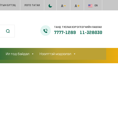
ЙТЫН БҮТЭЦ
ЛОГО ТАТАХ
EN
ТАНД ТУСЛАХ ХЭРЭГЛЭГЧИЙН ЛАВЛАХ
7777-1289
11-328030
Ил тод байдал
Нээлттэй мэдээлэл