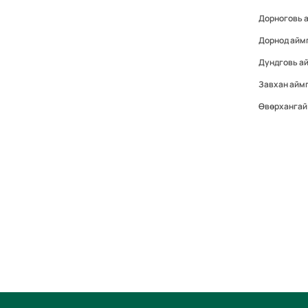
Дорноговь 
Дорнод айм
Дундговь а
Завхан айм
Өвөрхангай