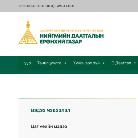
2026 ОНЫ 08 САРЫН 8
, БЯМБА ГАРАГ
Нүүр
Танилцуулга
Хууль эрх зүй
Е-Даатгал
Санал хүсэлт
МЭДЭЭ МЭДЭЭЛЭЛ
Цаг үеийн мэдээ