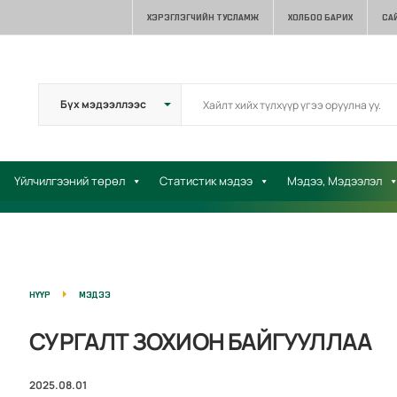
ХЭРЭГЛЭГЧИЙН ТУСЛАМЖ
ХОЛБОО БАРИХ
СА
Үйлчилгээний төрөл
Статистик мэдээ
Мэдээ, Мэдээлэл
НҮҮР
МЭДЭЭ
СУРГАЛТ ЗОХИОН БАЙГУУЛЛАА
2025.08.01