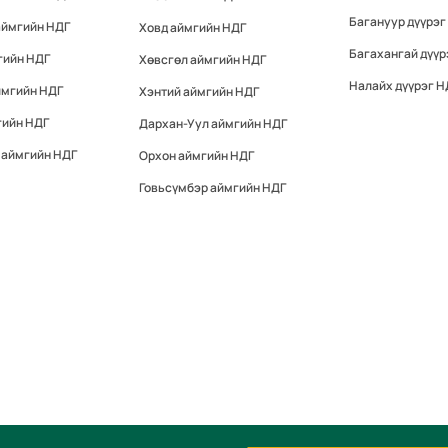
Багануур дүүрэг
аймгийн НДГ
Ховд аймгийн НДГ
Багахангай дүүр
гийн НДГ
Хөвсгөл аймгийн НДГ
Налайх дүүрэг Н
ймгийн НДГ
Хэнтий аймгийн НДГ
гийн НДГ
Дархан-Уул аймгийн НДГ
 аймгийн НДГ
Орхон аймгийн НДГ
Говьсүмбэр аймгийн НДГ