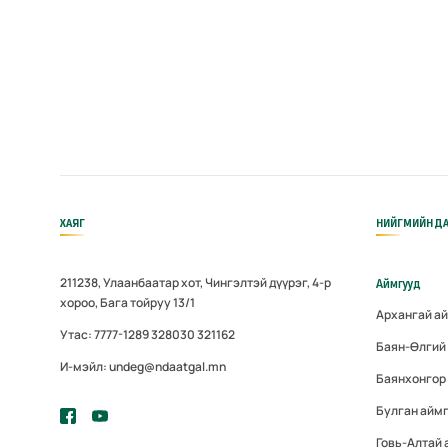
ХАЯГ
НИЙГМИЙН ДА
211238, Улаанбаатар хот, Чингэлтэй дүүрэг, 4-р
Аймгууд
хороо, Бага тойруу 13/1
Архангай а
Утас: 7777-1289 328030 321162
Баян-Өлгий
И-мэйл: undeg@ndaatgal.mn
Баянхонгор
Булган айм
Говь-Алтай 