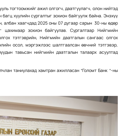
ууль тогтоомжийг ажил олгогч, даатгуулагч, олон нийтэд
 багц хуулийн сургалтыг зохион байгуулж байна. Энэхүү
н, албан хаагчдад 2025 оны 07 дугаар сарын 30-ны өдөр
ыг цахимаар зохион байгуулав. Сургалтаар Нийгмийн
олгох тэтгэврийн, Нийгмийн даатгалын сангаас олгох
элийн осол, мэргэжлээс шалтгаалсан өвчний тэтгэвэр,
нуудын тавьсан нийгмийн даатгалын талаарх асуултад
лчлан таниулахад хамтран ажилласан “Голомт Банк “-ны