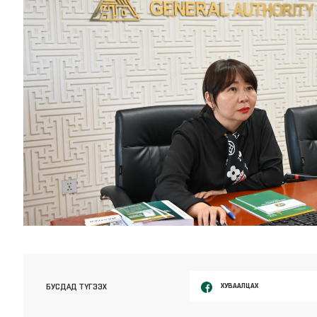
ХУВААЛЦАХ
БУСДАД ТҮГЭЭХ