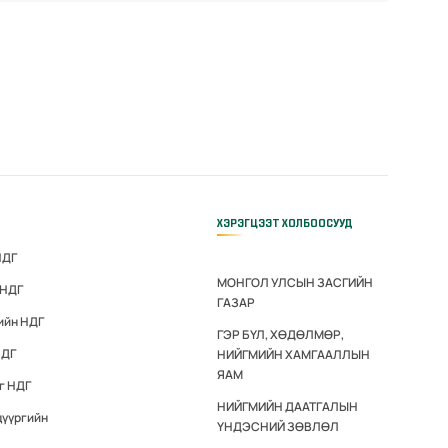
ХЭРЭГЦЭЭТ ХОЛБООСУУД
НДГ
МОНГОЛ УЛСЫН ЗАСГИЙН
 НДГ
ГАЗАР
ийн НДГ
ГЭР БҮЛ, ХӨДӨЛМӨР,
НДГ
НИЙГМИЙН ХАМГААЛЛЫН
ЯАМ
г НДГ
НИЙГМИЙН ДААТГАЛЫН
дүүргийн
ҮНДЭСНИЙ ЗӨВЛӨЛ