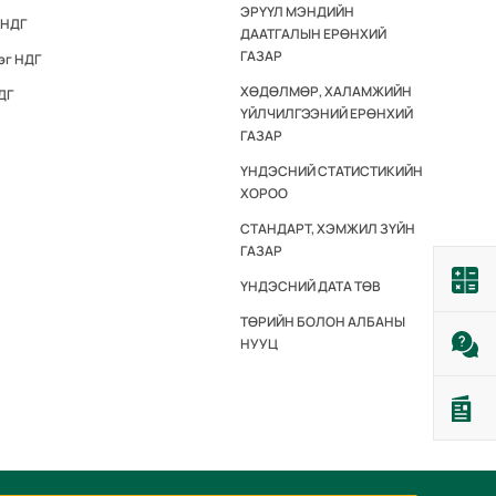
ЭРҮҮЛ МЭНДИЙН
 НДГ
ДААТГАЛЫН ЕРӨНХИЙ
ГАЗАР
эг НДГ
ХӨДӨЛМӨР, ХАЛАМЖИЙН
ДГ
ҮЙЛЧИЛГЭЭНИЙ ЕРӨНХИЙ
ГАЗАР
ҮНДЭСНИЙ СТАТИСТИКИЙН
ХОРОО
СТАНДАРТ, ХЭМЖИЛ ЗҮЙН
ГАЗАР
ҮНДЭСНИЙ ДАТА ТӨВ
ТӨРИЙН БОЛОН АЛБАНЫ
НУУЦ