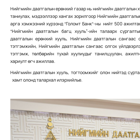
Нийгмийн даатгалын ерөнхий газар нь нийгмийн даатгалын х
таниулах, мэдээллээр хангах зорилгоор Нийгмийн даатгалын
арга хэмжээний хүрээнд “Голомт Банк“-ны нийт 500 ажилта
“Нийгмийн даатгалын багц хууль”-ийн талаарх сургалт
даатгалын ерөнхий хууль, Нийгмийн даатгалын сангаас 
тэтгэмжийн, Нийгмийн даатгалын сангаас олгох үйлдвэрл
тэтгэмж, төлбөрийн тухай хуулиудыг танилцуулан, ажилт
хариулт өгч ажиллав.
Нийгмийн даатгалын хууль, тогтоомжийг олон нийтэд сурта
хамт олонд талархал илэрхийлье.