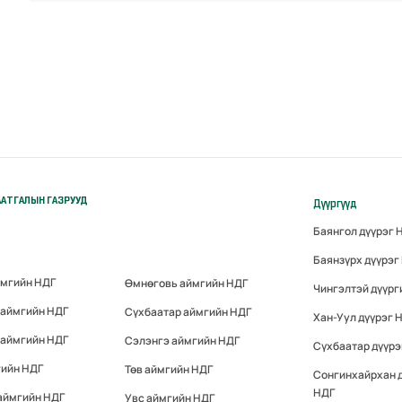
АТГАЛЫН ГАЗРУУД
Дүүргүүд
Баянгол дүүрэг 
Баянзүрх дүүрэг
ймгийн НДГ
Өмнөговь аймгийн НДГ
Чингэлтэй дүүрг
 аймгийн НДГ
Сүхбаатар аймгийн НДГ
Хан-Уул дүүрэг 
 аймгийн НДГ
Сэлэнгэ аймгийн НДГ
Сүхбаатар дүүрэ
гийн НДГ
Төв аймгийн НДГ
Сонгинхайрхан 
НДГ
аймгийн НДГ
Увс аймгийн НДГ