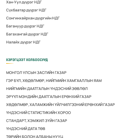
Хан-Уул дүүрэг НДГ
Сүхбаатар дүүрэг НДГ
Сонгинхайрхан дүүргийн НДГ
Багануур дүүрэг НДГ
Багахангай дүүрэг НДГ
Налайх дүүрэг НДГ
ХЭРЭГЦЭЭТ ХОЛБООСУУД
МОНГОЛ УЛСЫН ЗАСГИЙН ГАЗАР
ГЭР БҮЛ, ХӨДӨЛМӨР, НИЙГМИЙН ХАМГААЛЛЫН ЯАМ
НИЙГМИЙН ДААТГАЛЫН ҮНДЭСНИЙ ЗӨВЛӨЛ
ЭРҮҮЛ МЭНДИЙН ДААТГАЛЫН ЕРӨНХИЙ ГАЗАР
ХӨДӨЛМӨР, ХАЛАМЖИЙН ҮЙЛЧИЛГЭЭНИЙ ЕРӨНХИЙ ГАЗАР
ҮНДЭСНИЙ СТАТИСТИКИЙН ХОРОО
СТАНДАРТ, ХЭМЖИЛ ЗҮЙН ГАЗАР
ҮНДЭСНИЙ ДАТА ТӨВ
ТӨРИЙН БОЛОН АЛБАНЫ НУУЦ