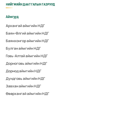
НИЙГМИЙН ДААТГАЛЫН ГАЗРУУД
Аймгууд
Архангай аймгийн НДГ
Баян-Өлгий аймгийн НДГ
Баянхонгор аймгийн НДГ
Булган аймгийн НДГ
Говь-Алтай аймгийн НДГ
Дорноговь аймгийн НДГ
Дорнод аймгийн НДГ
Дундговь аймгийн НДГ
Завхан аймгийн НДГ
Өвөрхангай аймгийн НДГ