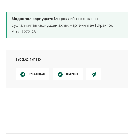
Мэдээлэл хариуцагч:
Мэдээллийн технологи,
сурталчилгаа хариуцсан ахлах мэргэжилтэн Г.Урангоо
Утас:72721289
БУСДАД ТҮГЭЭХ
ХУВААЛЦАХ
ЖИРГЭХ