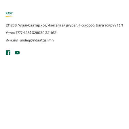
ХАЯГ
211238, Улаанбаатар хот, Чингэлтэй дүүрэг, 4-р хороо, Бага тойруу 13/1
Утас: 7777-1289 328030 321162
И-мэйл: undeg@ndaatgal.mn