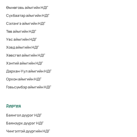
Өмнөговь аймгийн НДГ
Сүхбаатар аймгийн НДГ
Сэлэнгэ аймгийн НДГ
Төв аймгийн НДГ
Увс аймгийн НДГ
Ховд аймгийн НДГ
Хөвсгөл аймгийн НДГ
Хэнтий аймгийн НДГ
Дархан-Уул аймгийн НДГ
Орхон аймгийн НДГ
Говьсүмбэр аймгийн НДГ
Дүүргүүд
Баянгол дүүрэг НДГ
Баянзүрх дүүрэг НДГ
Чингэлтэй дүүргийн НДГ