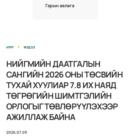
Гарын авлага
НҮҮР
МЭДЭЭ
НИЙГМИЙН ДААТГАЛЫН
САНГИЙН 2026 ОНЫ ТӨСВИЙН
ТУХАЙ ХУУЛИАР 7.8 ИХ НАЯД
ТӨГРӨГИЙН ШИМТГЭЛИЙН
ОРЛОГЫГ ТӨВЛӨРҮҮЛЭХЭЭР
АЖИЛЛАЖ БАЙНА
2026.07.09