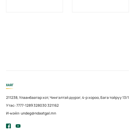
эхийн
бүрэн
жирэмсний
цахимжууллаа.
болон
амаржсаны
тэтгэмжийг
100 хувиар
олгож эхэллээ
ХАЯГ
211238, Улаанбаатар хот, Чингэлтэй дүүрэг, 4-р хороо, Бага тойруу 13/1
Утас: 7777-1289 328030 321162
И-мэйл: undeg@ndaatgal.mn