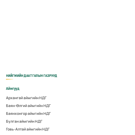
НИЙГМИЙН ДААТГАЛЫН ГАЗРУУД
Аймгууд
Архангай аймгийн НДГ
Баян-Өлгий аймгийн НДГ
Баянхонгор аймгийн НДГ
Булган аймгийн НДГ
Говь-Алтай аймгийн НДГ