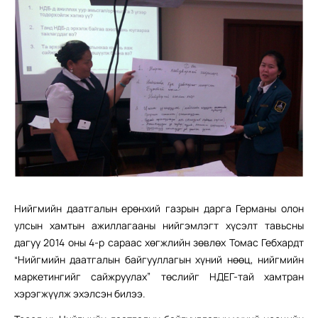
Нийгмийн даатгалын ерөнхий газрын дарга Германы олон
улсын хамтын ажиллагааны нийгэмлэгт хүсэлт тавьсны
дагуу 2014 оны 4-р сараас хөгжлийн зөвлөх Томас Гебхардт
“Нийгмийн даатгалын байгууллагын хүний нөөц, нийгмийн
маркетингийг сайжруулах” төслийг НДЕГ-тай хамтран
хэрэгжүүлж эхэлсэн билээ.