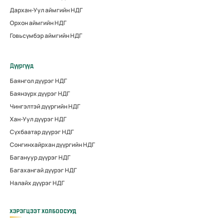
Дархан-Уул аймгийн НДГ
Орхон аймгийн НДГ
Говьсүмбэр аймгийн НДГ
Дүүргүүд
Баянгол дүүрэг НДГ
Баянзүрх дүүрэг НДГ
Чингэлтэй дүүргийн НДГ
Хан-Уул дүүрэг НДГ
Сүхбаатар дүүрэг НДГ
Сонгинхайрхан дүүргийн НДГ
Багануур дүүрэг НДГ
Багахангай дүүрэг НДГ
Налайх дүүрэг НДГ
ХЭРЭГЦЭЭТ ХОЛБООСУУД