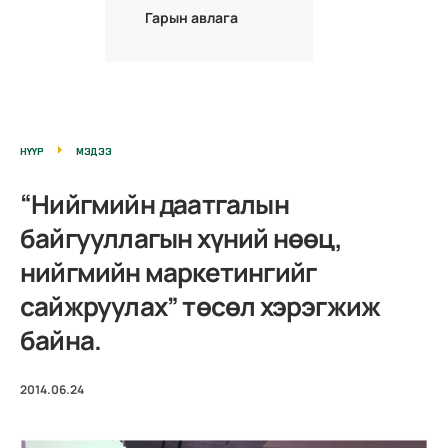
Гарын авлага
НҮҮР
МЭДЭЭ
“Нийгмийн даатгалын
байгууллагын хүний нөөц,
нийгмийн маркетингийг
сайжруулах” төсөл хэрэгжиж
байна.
2014.06.24