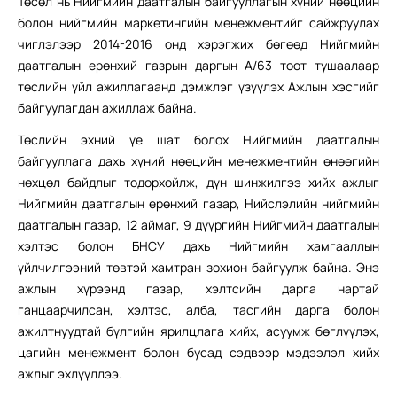
Төсөл нь Нийгмийн даатгалын байгууллагын хүний нөөцийн
болон нийгмийн маркетингийн менежментийг сайжруулах
чиглэлээр 2014-2016 онд хэрэгжих бөгөөд Нийгмийн
даатгалын ерөнхий газрын даргын А/63 тоот тушаалаар
төслийн үйл ажиллагаанд дэмжлэг үзүүлэх Ажлын хэсгийг
байгуулагдан ажиллаж байна.
Төслийн эхний үе шат болох Нийгмийн даатгалын
байгууллага дахь хүний нөөцийн менежментийн өнөөгийн
нөхцөл байдлыг тодорхойлж, дүн шинжилгээ хийх ажлыг
Нийгмийн даатгалын ерөнхий газар, Нийслэлийн нийгмийн
даатгалын газар, 12 аймаг, 9 дүүргийн Нийгмийн даатгалын
хэлтэс болон БНСУ дахь Нийгмийн хамгааллын
үйлчилгээний төвтэй хамтран зохион байгуулж байна. Энэ
ажлын хүрээнд газар, хэлтсийн дарга нартай
ганцаарчилсан, хэлтэс, алба, тасгийн дарга болон
ажилтнуудтай бүлгийн ярилцлага хийх, асуумж бөглүүлэх,
цагийн менежмент болон бусад сэдвээр мэдээлэл хийх
ажлыг эхлүүллээ.