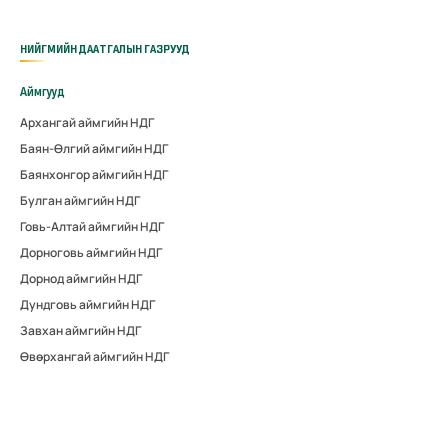
НИЙГМИЙН ДААТГАЛЫН ГАЗРУУД
Аймгууд
Архангай аймгийн НДГ
Баян-Өлгий аймгийн НДГ
Баянхонгор аймгийн НДГ
Булган аймгийн НДГ
Говь-Алтай аймгийн НДГ
Дорноговь аймгийн НДГ
Дорнод аймгийн НДГ
Дундговь аймгийн НДГ
Завхан аймгийн НДГ
Өвөрхангай аймгийн НДГ