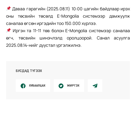
Даваа гарагийн (2025.08.11) 10:00 цагийн байдлаар ирэх
оны төсвийн төсөлд E-Mongolia системээр дамжуулж
саналаа өгсөн иргэдийн тоо 150.000 хүрлээ.
Иргэн та 11-11 төв болон E-Mongolia системээр саналаа
өгч, төсвийн шинэчлэлд оролцоорой. Санал асуулга
2025.08.14-нийг дуустал үргэлжилнэ.
БУСДАД ТҮГЭЭХ
ХУВААЛЦАХ
ЖИРГЭХ