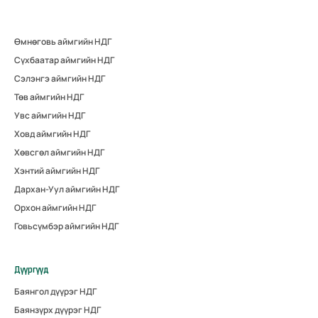
Өмнөговь аймгийн НДГ
Сүхбаатар аймгийн НДГ
Сэлэнгэ аймгийн НДГ
Төв аймгийн НДГ
Увс аймгийн НДГ
Ховд аймгийн НДГ
Хөвсгөл аймгийн НДГ
Хэнтий аймгийн НДГ
Дархан-Уул аймгийн НДГ
Орхон аймгийн НДГ
Говьсүмбэр аймгийн НДГ
Дүүргүүд
Баянгол дүүрэг НДГ
Баянзүрх дүүрэг НДГ