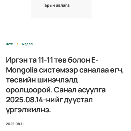
Гарын авлага
НҮҮР
МЭДЭЭ
Иргэн та 11-11 төв болон E-
Mongolia системээр саналаа өгч,
төсвийн шинэчлэлд
оролцоорой. Санал асуулга
2025.08.14-нийг дуустал
үргэлжилнэ.
2025.08.11