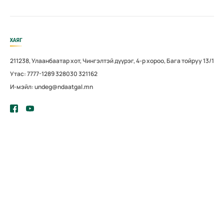
ХАЯГ
211238, Улаанбаатар хот, Чингэлтэй дүүрэг, 4-р хороо, Бага тойруу 13/1
Утас: 7777-1289 328030 321162
И-мэйл: undeg@ndaatgal.mn