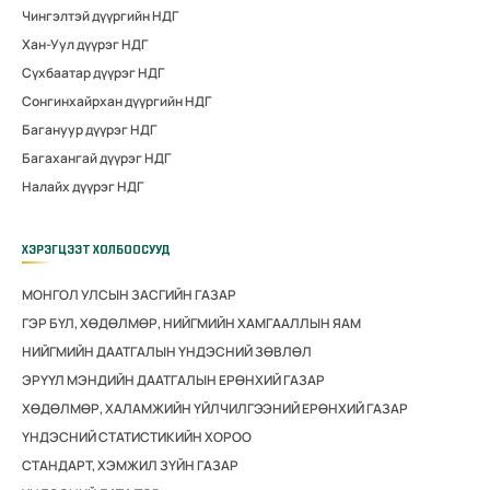
Чингэлтэй дүүргийн НДГ
Хан-Уул дүүрэг НДГ
Сүхбаатар дүүрэг НДГ
Сонгинхайрхан дүүргийн НДГ
Багануур дүүрэг НДГ
Багахангай дүүрэг НДГ
Налайх дүүрэг НДГ
ХЭРЭГЦЭЭТ ХОЛБООСУУД
МОНГОЛ УЛСЫН ЗАСГИЙН ГАЗАР
ГЭР БҮЛ, ХӨДӨЛМӨР, НИЙГМИЙН ХАМГААЛЛЫН ЯАМ
НИЙГМИЙН ДААТГАЛЫН ҮНДЭСНИЙ ЗӨВЛӨЛ
ЭРҮҮЛ МЭНДИЙН ДААТГАЛЫН ЕРӨНХИЙ ГАЗАР
ХӨДӨЛМӨР, ХАЛАМЖИЙН ҮЙЛЧИЛГЭЭНИЙ ЕРӨНХИЙ ГАЗАР
ҮНДЭСНИЙ СТАТИСТИКИЙН ХОРОО
СТАНДАРТ, ХЭМЖИЛ ЗҮЙН ГАЗАР