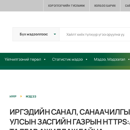
ХЭРЭГЛЭГЧИЙН ТУСЛАМЖ
ХОЛБОО БАРИХ
СА
Үйлчилгээний төрөл
Статистик мэдээ
Мэдээ, Мэдээлэл
НҮҮР
МЭДЭЭ
ИРГЭДИЙН САНАЛ, САНААЧИЛГЫ
УЛСЫН ЗАСГИЙН ГАЗРЫН HTTPS: