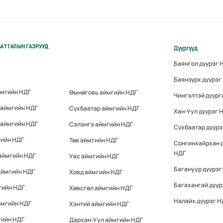
АТГАЛЫН ГАЗРУУД
Дүүргүүд
Баянгол дүүрэг 
Баянзүрх дүүрэг
ймгийн НДГ
Өмнөговь аймгийн НДГ
Чингэлтэй дүүрг
 аймгийн НДГ
Сүхбаатар аймгийн НДГ
Хан-Уул дүүрэг 
 аймгийн НДГ
Сэлэнгэ аймгийн НДГ
Сүхбаатар дүүрэ
гийн НДГ
Төв аймгийн НДГ
Сонгинхайрхан 
НДГ
аймгийн НДГ
Увс аймгийн НДГ
Багануур дүүрэг
аймгийн НДГ
Ховд аймгийн НДГ
Багахангай дүүр
гийн НДГ
Хөвсгөл аймгийн НДГ
Налайх дүүрэг Н
ймгийн НДГ
Хэнтий аймгийн НДГ
гийн НДГ
Дархан-Уул аймгийн НДГ