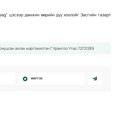
asag” цэсээр дамжин өөрийн дуу хоолойг Засгийн газарт
риуцсан ахлах мэргэжилтэн Г.Урангоо Утас:72721289
ЖИРГЭХ