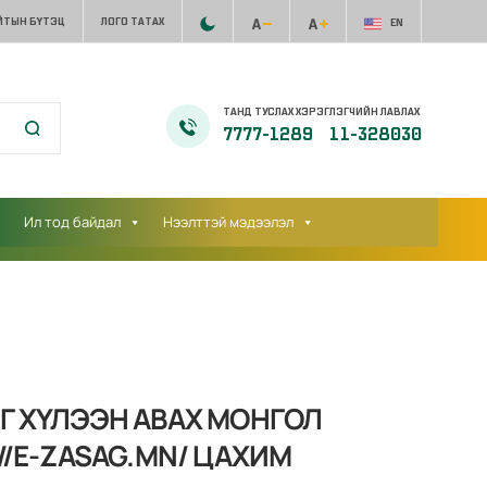
ЙТЫН БҮТЭЦ
ЛОГО ТАТАХ
EN
ТАНД ТУСЛАХ ХЭРЭГЛЭГЧИЙН ЛАВЛАХ
7777-1289
11-328030
Ил тод байдал
Нээлттэй мэдээлэл
Г ХҮЛЭЭН АВАХ МОНГОЛ
//E-ZASAG.MN/ ЦАХИМ