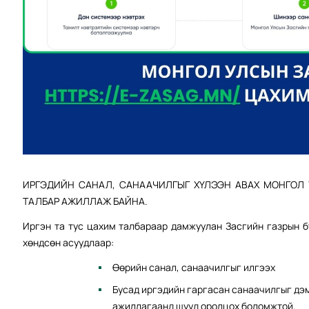
ИРГЭДИЙН САНАЛ, САНААЧИЛГЫГ ХҮЛЭЭН АВАХ МОНГОЛ
ТАЛБАР АЖИЛЛАЖ БАЙНА.
Иргэн та тус цахим талбараар дамжуулан Засгийн газрын б
хөндсөн асуудлаар:
Өөрийн санал, санаачилгыг илгээх
Бусад иргэдийн гаргасан санаачилгыг дэм
ажиллагаанд шууд оролцох боломжтой.