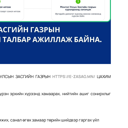
 УЛСЫН ЗАСГИЙН ГАЗРЫН
HTTPS://E-ZASAG.MN/
ЦАХИМ
үрэн эрхийн хүрээнд хамаарах, нийтийн ашиг сонирхлыг
жих, санал өгөх замаар төрийн шийдвэр гаргах үйл