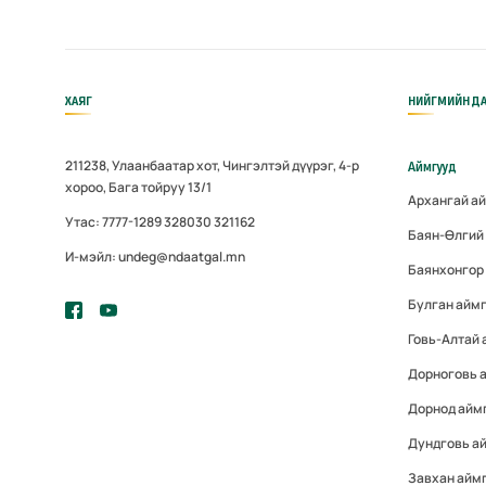
ХАЯГ
НИЙГМИЙН ДА
211238, Улаанбаатар хот, Чингэлтэй дүүрэг, 4-р
Аймгууд
хороо, Бага тойруу 13/1
Архангай а
Утас: 7777-1289 328030 321162
Баян-Өлгий
И-мэйл: undeg@ndaatgal.mn
Баянхонгор
Булган айм
Говь-Алтай 
Дорноговь 
Дорнод айм
Дундговь а
Завхан айм