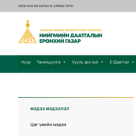
2026 ОНЫ 08 САРЫН 8
, БЯМБА ГАРАГ
Нүүр
Танилцуулга
Хууль эрх зүй
Е-Даатгал
Санал хүсэлт
МЭДЭЭ МЭДЭЭЛЭЛ
Цаг үеийн мэдээ