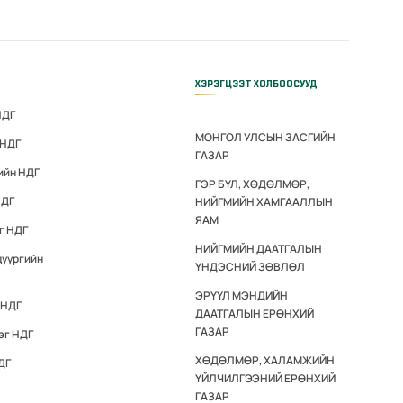
ХЭРЭГЦЭЭТ ХОЛБООСУУД
НДГ
МОНГОЛ УЛСЫН ЗАСГИЙН
 НДГ
ГАЗАР
ийн НДГ
ГЭР БҮЛ, ХӨДӨЛМӨР,
НДГ
НИЙГМИЙН ХАМГААЛЛЫН
ЯАМ
г НДГ
НИЙГМИЙН ДААТГАЛЫН
дүүргийн
ҮНДЭСНИЙ ЗӨВЛӨЛ
ЭРҮҮЛ МЭНДИЙН
 НДГ
ДААТГАЛЫН ЕРӨНХИЙ
ГАЗАР
эг НДГ
ХӨДӨЛМӨР, ХАЛАМЖИЙН
ДГ
ҮЙЛЧИЛГЭЭНИЙ ЕРӨНХИЙ
ГАЗАР