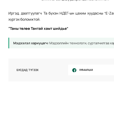
Иргэд, даатгуулагч Та бүхэн НДЕГ-ын цахим хуудасны “E-Z
хүргэх боломжтой.
“Таны төлөө Тантай хамт шийдье”
Мэдээлэл хариуцагч:
Мэдээллийн технологи, сурталчилгаа ха
ХУВААЛЦАХ
БУСДАД ТҮГЭЭХ