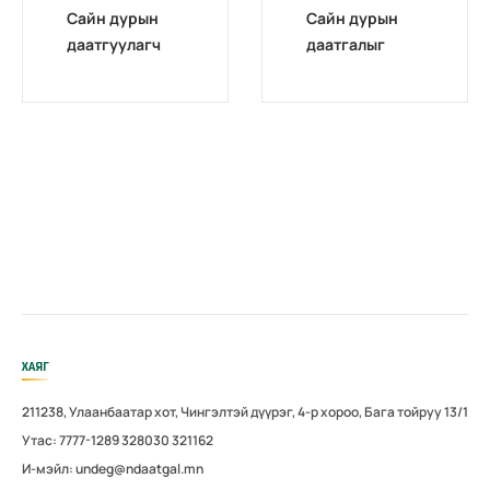
Сайн дурын
Сайн дурын
даатгуулагч
даатгалыг
эхийн
бүрэн
жирэмсний
цахимжууллаа.
болон
амаржсаны
тэтгэмжийг
100 хувиар
олгож эхэллээ
ХАЯГ
211238, Улаанбаатар хот, Чингэлтэй дүүрэг, 4-р хороо, Бага тойруу 13/1
Утас: 7777-1289 328030 321162
И-мэйл: undeg@ndaatgal.mn