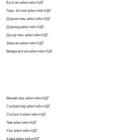
Булган аймгийн НДГ
Говь-Алтай аймгийн НДГ
Дорноговь аймгийн НДГ
Дорнод аймгийн НДГ
Дундговь аймгийн НДГ
Завхан аймгийн НДГ
Өвөрхангай аймгийн НДГ
Өмнөговь аймгийн НДГ
Сүхбаатар аймгийн НДГ
Сэлэнгэ аймгийн НДГ
Төв аймгийн НДГ
Увс аймгийн НДГ
Ховд аймгийн НДГ