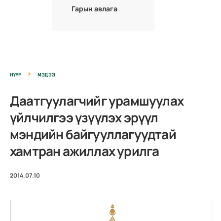
Гарын авлага
НҮҮР
МЭДЭЭ
Даатгуулагчийг урамшуулах
үйлчилгээ үзүүлэх эрүүл
мэндийн байгууллагуудтай
хамтран ажиллах урилга
2014.07.10