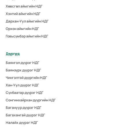
Хөвсгөл аймгийн НДГ
Хэнтий аймгийн НДГ
Дархан-Уул аймгийн НДГ
Орхон аймгийн НДГ
Говьсүмбэр аймгийн НДГ
Дүүргүүд
Баянгол дүүрэг НДГ
Баянзүрх дүүрэг НДГ
Чингэлтэй дүүргийн НДГ
Хан-Уул дүүрэг НДГ
Сүхбаатар дүүрэг НДГ
Сонгинхайрхан дүүргийн НДГ
Багануур дүүрэг НДГ
Багахангай дүүрэг НДГ
Налайх дүүрэг НДГ