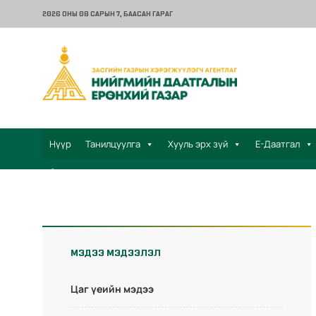
2026 ОНЫ 08 САРЫН 7
, БААСАН ГАРАГ
Нүүр
Танилцуулга
Хууль эрх зүй
Е-Даатгал
Санал хүсэлт
МЭДЭЭ МЭДЭЭЛЭЛ
Цаг үеийн мэдээ