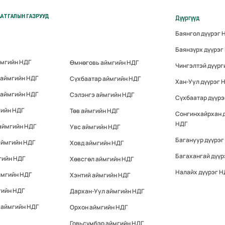
АТГАЛЫН ГАЗРУУД
Дүүргүүд
Баянгол дүүрэг 
Баянзүрх дүүрэг
ймгийн НДГ
Өмнөговь аймгийн НДГ
Чингэлтэй дүүрг
 аймгийн НДГ
Сүхбаатар аймгийн НДГ
Хан-Уул дүүрэг 
 аймгийн НДГ
Сэлэнгэ аймгийн НДГ
Сүхбаатар дүүрэ
гийн НДГ
Төв аймгийн НДГ
Сонгинхайрхан 
НДГ
аймгийн НДГ
Увс аймгийн НДГ
Багануур дүүрэг
аймгийн НДГ
Ховд аймгийн НДГ
Багахангай дүүр
гийн НДГ
Хөвсгөл аймгийн НДГ
Налайх дүүрэг Н
ймгийн НДГ
Хэнтий аймгийн НДГ
гийн НДГ
Дархан-Уул аймгийн НДГ
 аймгийн НДГ
Орхон аймгийн НДГ
Говьсүмбэр аймгийн НДГ