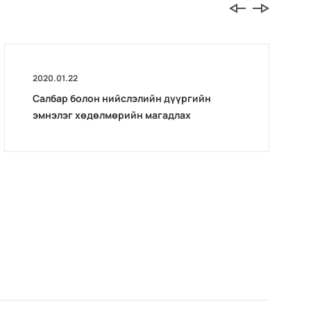
2020.01.22
Салбар болон нийслэлийн дүүргийн
эмнэлэг хөдөлмөрийн магадлах
комиссын тайлангийн хурал зохион
байгуулав.