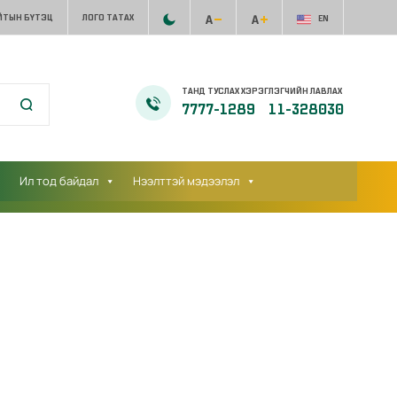
ЙТЫН БҮТЭЦ
ЛОГО ТАТАХ
EN
ТАНД ТУСЛАХ ХЭРЭГЛЭГЧИЙН ЛАВЛАХ
7777-1289
11-328030
Ил тод байдал
Нээлттэй мэдээлэл