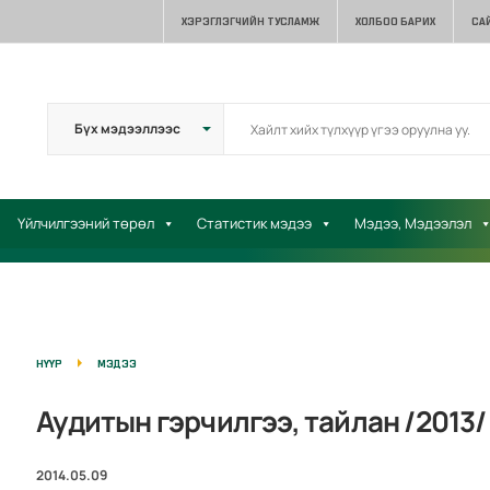
ХЭРЭГЛЭГЧИЙН ТУСЛАМЖ
ХОЛБОО БАРИХ
СА
Үйлчилгээний төрөл
Статистик мэдээ
Мэдээ, Мэдээлэл
НҮҮР
МЭДЭЭ
Аудитын гэрчилгээ, тайлан /2013/
2014.05.09