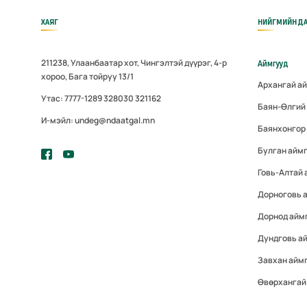
ХАЯГ
НИЙГМИЙН ДА
211238, Улаанбаатар хот, Чингэлтэй дүүрэг, 4-р
Аймгууд
хороо, Бага тойруу 13/1
Архангай а
Утас: 7777-1289 328030 321162
Баян-Өлгий
И-мэйл: undeg@ndaatgal.mn
Баянхонгор
Булган айм
Говь-Алтай 
Дорноговь 
Дорнод айм
Дундговь а
Завхан айм
Өвөрхангай