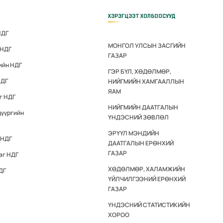
ХЭРЭГЦЭЭТ ХОЛБООСУУД
НДГ
МОНГОЛ УЛСЫН ЗАСГИЙН
 НДГ
ГАЗАР
ийн НДГ
ГЭР БҮЛ, ХӨДӨЛМӨР,
НДГ
НИЙГМИЙН ХАМГААЛЛЫН
ЯАМ
г НДГ
НИЙГМИЙН ДААТГАЛЫН
дүүргийн
ҮНДЭСНИЙ ЗӨВЛӨЛ
ЭРҮҮЛ МЭНДИЙН
 НДГ
ДААТГАЛЫН ЕРӨНХИЙ
ГАЗАР
эг НДГ
ХӨДӨЛМӨР, ХАЛАМЖИЙН
ДГ
ҮЙЛЧИЛГЭЭНИЙ ЕРӨНХИЙ
ГАЗАР
ҮНДЭСНИЙ СТАТИСТИКИЙН
ХОРОО