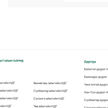
АТГАЛЫН ГАЗРУУД
Дүүргүүд
Баянгол дүүрэг 
Баянзүрх дүүрэг
ймгийн НДГ
Өмнөговь аймгийн НДГ
Чингэлтэй дүүрг
 аймгийн НДГ
Сүхбаатар аймгийн НДГ
Хан-Уул дүүрэг 
 аймгийн НДГ
Сэлэнгэ аймгийн НДГ
Сүхбаатар дүүрэ
гийн НДГ
Төв аймгийн НДГ
Сонгинхайрхан 