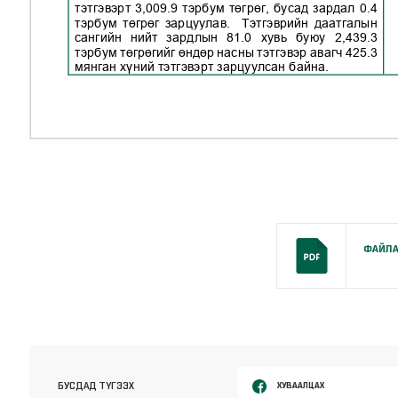
ФАЙЛА
ХУВААЛЦАХ
БУСДАД ТҮГЭЭХ