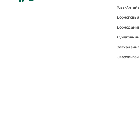
Говь-Алтай 
Дорноговь 
Дорнод айм
Дундговь а
Завхан айм
Өвөрхангай