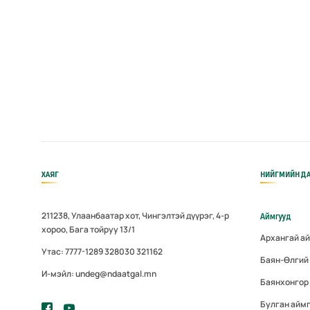
ХАЯГ
НИЙГМИЙН ДА
211238, Улаанбаатар хот, Чингэлтэй дүүрэг, 4-р
Аймгууд
хороо, Бага тойруу 13/1
Архангай а
Утас: 7777-1289 328030 321162
Баян-Өлгий
И-мэйл: undeg@ndaatgal.mn
Баянхонгор
Булган айм