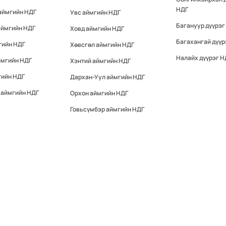
НДГ
аймгийн НДГ
Увс аймгийн НДГ
Багануур дүүрэг
аймгийн НДГ
Ховд аймгийн НДГ
Багахангай дүүр
гийн НДГ
Хөвсгөл аймгийн НДГ
Налайх дүүрэг Н
ймгийн НДГ
Хэнтий аймгийн НДГ
гийн НДГ
Дархан-Уул аймгийн НДГ
 аймгийн НДГ
Орхон аймгийн НДГ
Говьсүмбэр аймгийн НДГ