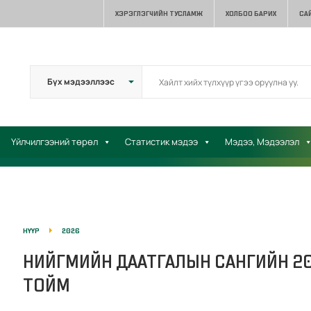
ХЭРЭГЛЭГЧИЙН ТУСЛАМЖ
ХОЛБОО БАРИХ
СА
Үйлчилгээний төрөл
Статистик мэдээ
Мэдээ, Мэдээлэл
НҮҮР
2026
НИЙГМИЙН ДААТГАЛЫН САНГИЙН 2
ТОЙМ