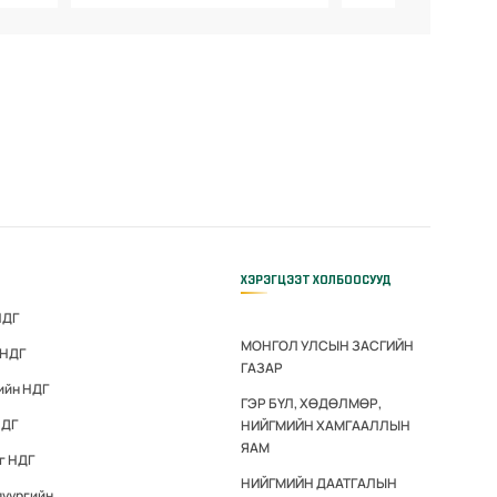
ХЭРЭГЦЭЭТ ХОЛБООСУУД
НДГ
МОНГОЛ УЛСЫН ЗАСГИЙН
 НДГ
ГАЗАР
ийн НДГ
ГЭР БҮЛ, ХӨДӨЛМӨР,
НДГ
НИЙГМИЙН ХАМГААЛЛЫН
ЯАМ
г НДГ
НИЙГМИЙН ДААТГАЛЫН
дүүргийн