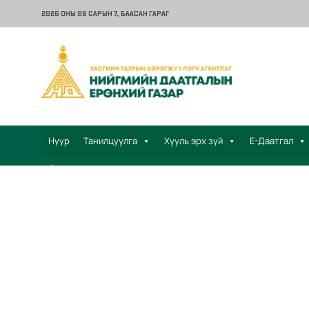
2026 ОНЫ 08 САРЫН 7
, БААСАН ГАРАГ
Нүүр
Танилцуулга
Хууль эрх зүй
Е-Даатгал
Санал хүсэлт