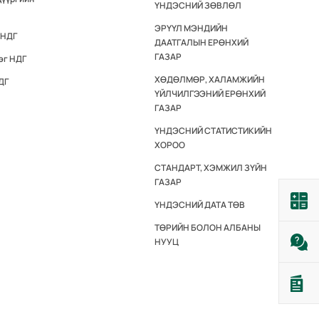
ҮНДЭСНИЙ ЗӨВЛӨЛ
ЭРҮҮЛ МЭНДИЙН
 НДГ
ДААТГАЛЫН ЕРӨНХИЙ
ГАЗАР
эг НДГ
ХӨДӨЛМӨР, ХАЛАМЖИЙН
ДГ
ҮЙЛЧИЛГЭЭНИЙ ЕРӨНХИЙ
ГАЗАР
ҮНДЭСНИЙ СТАТИСТИКИЙН
ХОРОО
СТАНДАРТ, ХЭМЖИЛ ЗҮЙН
ГАЗАР
ҮНДЭСНИЙ ДАТА ТӨВ
ТӨРИЙН БОЛОН АЛБАНЫ
НУУЦ