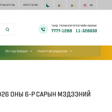
ЙТЫН БҮТЭЦ
ЛОГО ТАТАХ
EN
ТАНД ТУСЛАХ ХЭРЭГЛЭГЧИЙН ЛАВЛАХ
7777-1289
11-328030
Ил тод байдал
Нээлттэй мэдээлэл
026 ОНЫ 6-Р САРЫН МЭДЭЭНИЙ