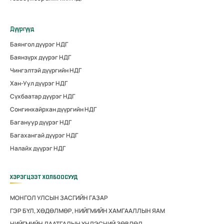
Дүүргүүд
Баянгол дүүрэг НДГ
Баянзүрх дүүрэг НДГ
Чингэлтэй дүүргийн НДГ
Хан-Уул дүүрэг НДГ
Сүхбаатар дүүрэг НДГ
Сонгинхайрхан дүүргийн НДГ
Багануур дүүрэг НДГ
Багахангай дүүрэг НДГ
Налайх дүүрэг НДГ
ХЭРЭГЦЭЭТ ХОЛБООСУУД
МОНГОЛ УЛСЫН ЗАСГИЙН ГАЗАР
ГЭР БҮЛ, ХӨДӨЛМӨР, НИЙГМИЙН ХАМГААЛЛЫН ЯАМ
НИЙГМИЙН ДААТГАЛЫН ҮНДЭСНИЙ ЗӨВЛӨЛ