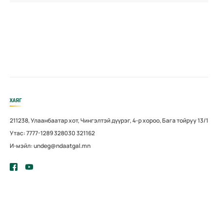
ХАЯГ
211238, Улаанбаатар хот, Чингэлтэй дүүрэг, 4-р хороо, Бага тойруу 13/1
Утас: 7777-1289 328030 321162
И-мэйл: undeg@ndaatgal.mn