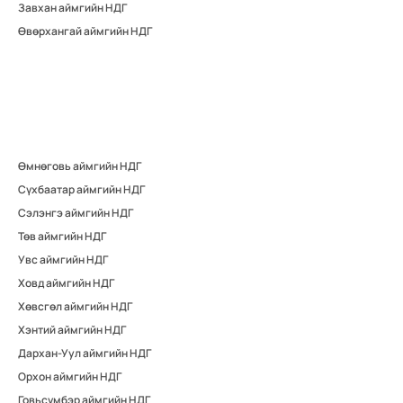
Завхан аймгийн НДГ
Өвөрхангай аймгийн НДГ
Өмнөговь аймгийн НДГ
Сүхбаатар аймгийн НДГ
Сэлэнгэ аймгийн НДГ
Төв аймгийн НДГ
Увс аймгийн НДГ
Ховд аймгийн НДГ
Хөвсгөл аймгийн НДГ
Хэнтий аймгийн НДГ
Дархан-Уул аймгийн НДГ
Орхон аймгийн НДГ
Говьсүмбэр аймгийн НДГ