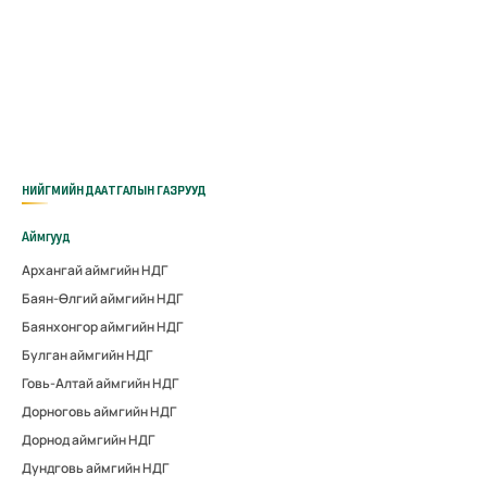
НИЙГМИЙН ДААТГАЛЫН ГАЗРУУД
Аймгууд
Архангай аймгийн НДГ
Баян-Өлгий аймгийн НДГ
Баянхонгор аймгийн НДГ
Булган аймгийн НДГ
Говь-Алтай аймгийн НДГ
Дорноговь аймгийн НДГ
Дорнод аймгийн НДГ
Дундговь аймгийн НДГ