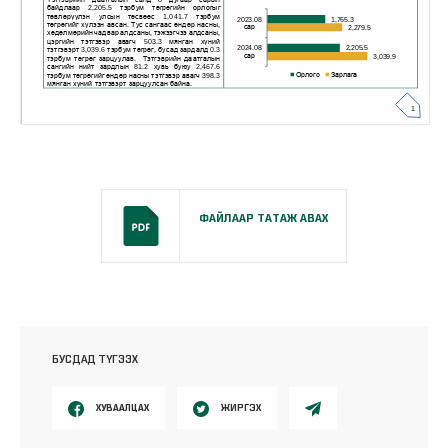
ФАЙЛААР ТАТАЖ АВАХ
БУСДАД ТҮГЭЭХ
ХУВААЛЦАХ
ЖИРГЭХ