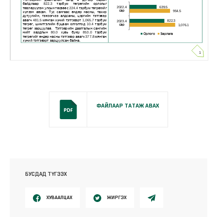
ФАЙЛААР ТАТАЖ АВАХ
БУСДАД ТҮГЭЭХ
ХУВААЛЦАХ
ЖИРГЭХ