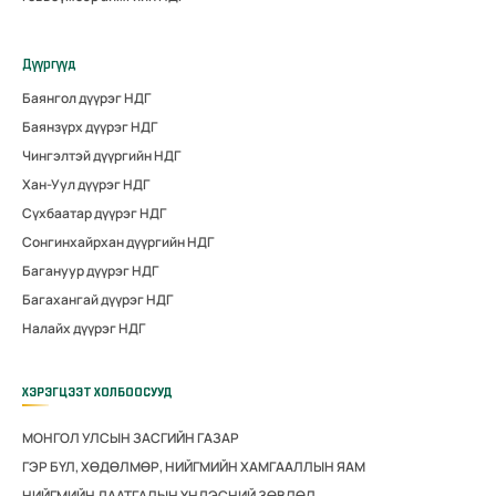
Дүүргүүд
Баянгол дүүрэг НДГ
Баянзүрх дүүрэг НДГ
Чингэлтэй дүүргийн НДГ
Хан-Уул дүүрэг НДГ
Сүхбаатар дүүрэг НДГ
Сонгинхайрхан дүүргийн НДГ
Багануур дүүрэг НДГ
Багахангай дүүрэг НДГ
Налайх дүүрэг НДГ
ХЭРЭГЦЭЭТ ХОЛБООСУУД
МОНГОЛ УЛСЫН ЗАСГИЙН ГАЗАР
ГЭР БҮЛ, ХӨДӨЛМӨР, НИЙГМИЙН ХАМГААЛЛЫН ЯАМ
НИЙГМИЙН ДААТГАЛЫН ҮНДЭСНИЙ ЗӨВЛӨЛ