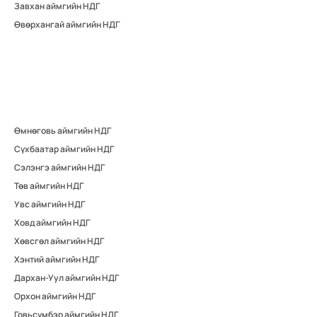
Завхан аймгийн НДГ
Өвөрхангай аймгийн НДГ
Өмнөговь аймгийн НДГ
Сүхбаатар аймгийн НДГ
Сэлэнгэ аймгийн НДГ
Төв аймгийн НДГ
Увс аймгийн НДГ
Ховд аймгийн НДГ
Хөвсгөл аймгийн НДГ
Хэнтий аймгийн НДГ
Дархан-Уул аймгийн НДГ
Орхон аймгийн НДГ
Говьсүмбэр аймгийн НДГ