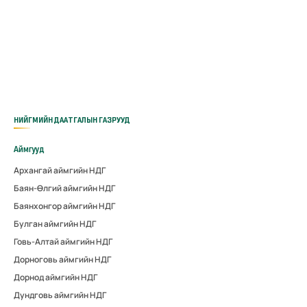
НИЙГМИЙН ДААТГАЛЫН ГАЗРУУД
Аймгууд
Архангай аймгийн НДГ
Баян-Өлгий аймгийн НДГ
Баянхонгор аймгийн НДГ
Булган аймгийн НДГ
Говь-Алтай аймгийн НДГ
Дорноговь аймгийн НДГ
Дорнод аймгийн НДГ
Дундговь аймгийн НДГ