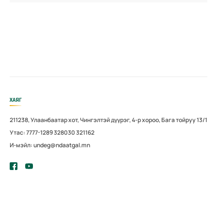
ХАЯГ
211238, Улаанбаатар хот, Чингэлтэй дүүрэг, 4-р хороо, Бага тойруу 13/1
Утас: 7777-1289 328030 321162
И-мэйл: undeg@ndaatgal.mn