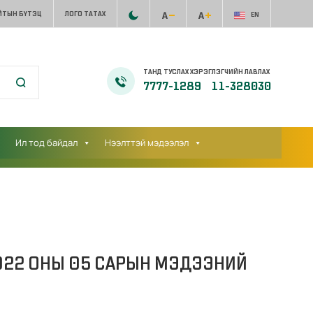
ЙТЫН БҮТЭЦ
ЛОГО ТАТАХ
EN
ТАНД ТУСЛАХ ХЭРЭГЛЭГЧИЙН ЛАВЛАХ
7777-1289
11-328030
Ил тод байдал
Нээлттэй мэдээлэл
022 ОНЫ 05 САРЫН МЭДЭЭНИЙ