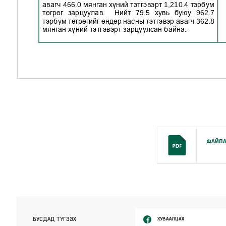
ФАЙЛА
ХУВААЛЦАХ
БУСДАД ТҮГЭЭХ