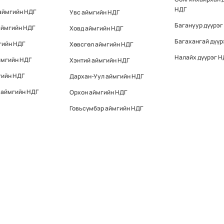
НДГ
аймгийн НДГ
Увс аймгийн НДГ
Багануур дүүрэг
аймгийн НДГ
Ховд аймгийн НДГ
Багахангай дүүр
гийн НДГ
Хөвсгөл аймгийн НДГ
Налайх дүүрэг Н
ймгийн НДГ
Хэнтий аймгийн НДГ
гийн НДГ
Дархан-Уул аймгийн НДГ
 аймгийн НДГ
Орхон аймгийн НДГ
Говьсүмбэр аймгийн НДГ