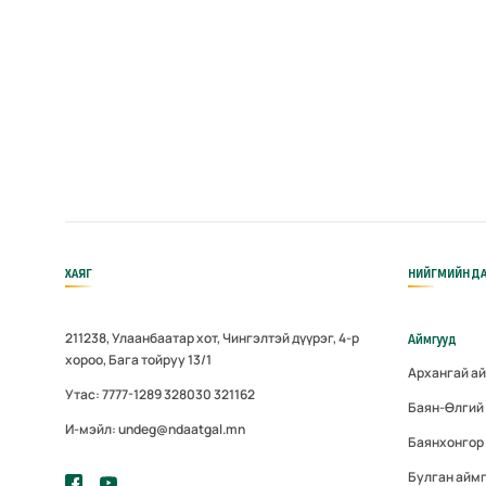
ХАЯГ
НИЙГМИЙН ДА
211238, Улаанбаатар хот, Чингэлтэй дүүрэг, 4-р
Аймгууд
хороо, Бага тойруу 13/1
Архангай а
Утас: 7777-1289 328030 321162
Баян-Өлгий
И-мэйл: undeg@ndaatgal.mn
Баянхонгор
Булган айм