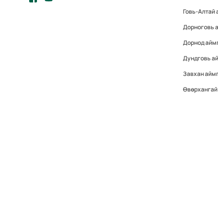
Говь-Алтай 
Дорноговь 
Дорнод айм
Дундговь а
Завхан айм
Өвөрхангай