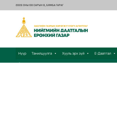
2026 ОНЫ 08 САРЫН 8
, БЯМБА ГАРАГ
Нүүр
Танилцуулга
Хууль эрх зүй
Е-Даатгал
Санал хүсэлт