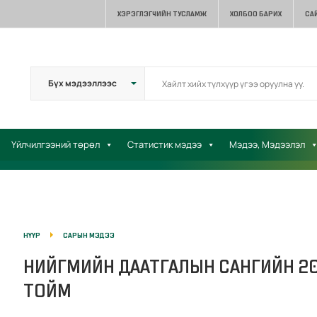
ХЭРЭГЛЭГЧИЙН ТУСЛАМЖ
ХОЛБОО БАРИХ
СА
Үйлчилгээний төрөл
Статистик мэдээ
Мэдээ, Мэдээлэл
НҮҮР
САРЫН МЭДЭЭ
НИЙГМИЙН ДААТГАЛЫН САНГИЙН 2
ТОЙМ