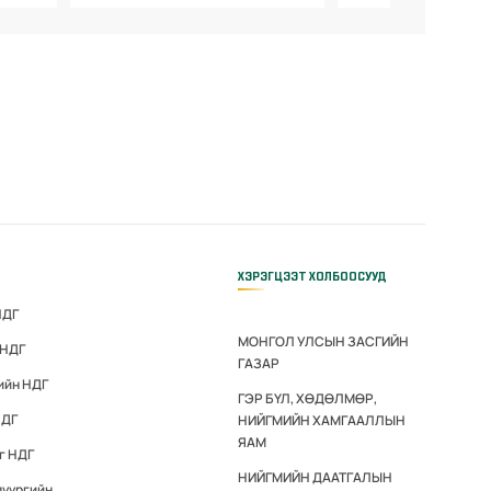
ХЭРЭГЦЭЭТ ХОЛБООСУУД
НДГ
МОНГОЛ УЛСЫН ЗАСГИЙН
 НДГ
ГАЗАР
ийн НДГ
ГЭР БҮЛ, ХӨДӨЛМӨР,
НДГ
НИЙГМИЙН ХАМГААЛЛЫН
ЯАМ
г НДГ
НИЙГМИЙН ДААТГАЛЫН
дүүргийн