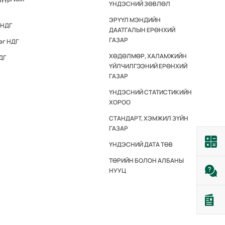
ҮНДЭСНИЙ ЗӨВЛӨЛ
ЭРҮҮЛ МЭНДИЙН
 НДГ
ДААТГАЛЫН ЕРӨНХИЙ
ГАЗАР
эг НДГ
ХӨДӨЛМӨР, ХАЛАМЖИЙН
ДГ
ҮЙЛЧИЛГЭЭНИЙ ЕРӨНХИЙ
ГАЗАР
ҮНДЭСНИЙ СТАТИСТИКИЙН
ХОРОО
СТАНДАРТ, ХЭМЖИЛ ЗҮЙН
ГАЗАР
ҮНДЭСНИЙ ДАТА ТӨВ
ТӨРИЙН БОЛОН АЛБАНЫ
НУУЦ