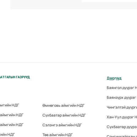
АТГАЛЫН ГАЗРУУД
Дүүргүүд
Баянгол дүүрэг 
Баянзүрх дүүрэг
ймгийн НДГ
Өмнөговь аймгийн НДГ
Чингэлтэй дүүрг
 аймгийн НДГ
Сүхбаатар аймгийн НДГ
Хан-Уул дүүрэг 
 аймгийн НДГ
Сэлэнгэ аймгийн НДГ
Сүхбаатар дүүрэ
гийн НДГ
Төв аймгийн НДГ
Сонгинхайрхан 