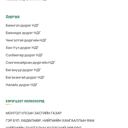
Дүүргүүд
Баянгол дүүрэг НДГ
Баянзүрх дүүрэг НДГ
Чингэлтэй дүүргийн НДГ
Хан-Уул дүүрэг НДГ
Сүхбаатар дүүрэг НДГ
Сонгинхайрхан дүүргийн НДГ
Багануур дүүрэг НДГ
Багахангай дүүрэг НДГ
Налайх дүүрэг НДГ
ХЭРЭГЦЭЭТ ХОЛБООСУУД
МОНГОЛ УЛСЫН ЗАСГИЙН ГАЗАР
ГЭР БҮЛ, ХӨДӨЛМӨР, НИЙГМИЙН ХАМГААЛЛЫН ЯАМ
НИЙГМИЙН ДААТГАЛЫН ҮНДЭСНИЙ ЗӨВЛӨЛ