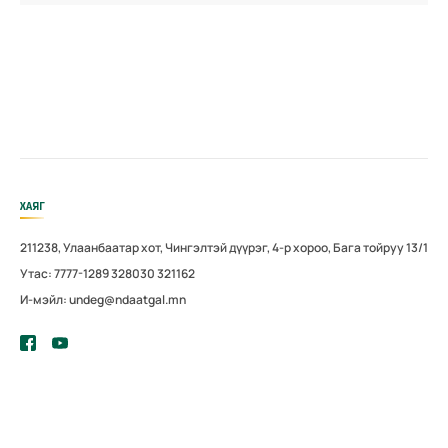
ХАЯГ
211238, Улаанбаатар хот, Чингэлтэй дүүрэг, 4-р хороо, Бага тойруу 13/1
Утас: 7777-1289 328030 321162
И-мэйл: undeg@ndaatgal.mn