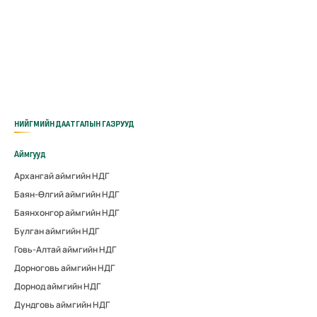
НИЙГМИЙН ДААТГАЛЫН ГАЗРУУД
Аймгууд
Архангай аймгийн НДГ
Баян-Өлгий аймгийн НДГ
Баянхонгор аймгийн НДГ
Булган аймгийн НДГ
Говь-Алтай аймгийн НДГ
Дорноговь аймгийн НДГ
Дорнод аймгийн НДГ
Дундговь аймгийн НДГ