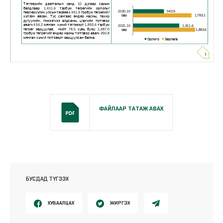
ФАЙЛААР ТАТАЖ АВАХ
БУСДАД ТҮГЭЭХ
ХУВААЛЦАХ
ЖИРГЭХ