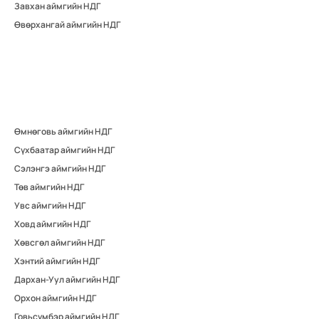
Завхан аймгийн НДГ
Өвөрхангай аймгийн НДГ
Өмнөговь аймгийн НДГ
Сүхбаатар аймгийн НДГ
Сэлэнгэ аймгийн НДГ
Төв аймгийн НДГ
Увс аймгийн НДГ
Ховд аймгийн НДГ
Хөвсгөл аймгийн НДГ
Хэнтий аймгийн НДГ
Дархан-Уул аймгийн НДГ
Орхон аймгийн НДГ
Говьсүмбэр аймгийн НДГ