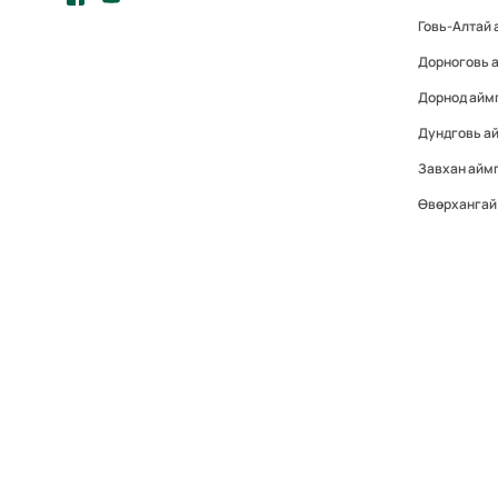
Говь-Алтай 
Дорноговь 
Дорнод айм
Дундговь а
Завхан айм
Өвөрхангай