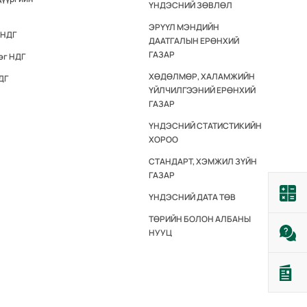
ҮНДЭСНИЙ ЗӨВЛӨЛ
ЭРҮҮЛ МЭНДИЙН
 НДГ
ДААТГАЛЫН ЕРӨНХИЙ
ГАЗАР
эг НДГ
ХӨДӨЛМӨР, ХАЛАМЖИЙН
ДГ
ҮЙЛЧИЛГЭЭНИЙ ЕРӨНХИЙ
ГАЗАР
ҮНДЭСНИЙ СТАТИСТИКИЙН
ХОРОО
СТАНДАРТ, ХЭМЖИЛ ЗҮЙН
ГАЗАР
ҮНДЭСНИЙ ДАТА ТӨВ
ТӨРИЙН БОЛОН АЛБАНЫ
НУУЦ