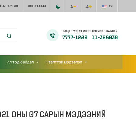
ЙТЫН БҮТЭЦ
ЛОГО ТАТАХ
EN
ТАНД ТУСЛАХ ХЭРЭГЛЭГЧИЙН ЛАВЛАХ
7777-1289
11-328030
Ил тод байдал
Нээлттэй мэдээлэл
021 ОНЫ 07 САРЫН МЭДЭЭНИЙ