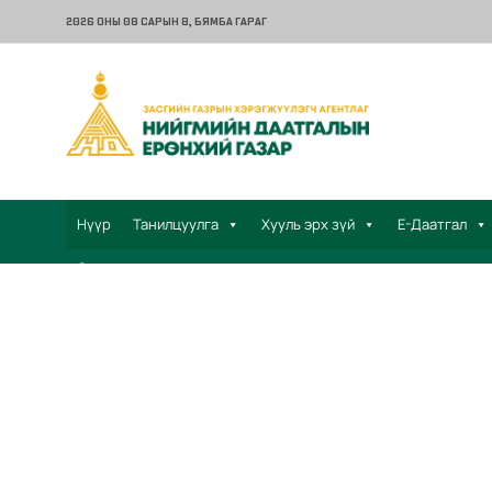
2026 ОНЫ 08 САРЫН 8
, БЯМБА ГАРАГ
Нүүр
Танилцуулга
Хууль эрх зүй
Е-Даатгал
Санал хүсэлт