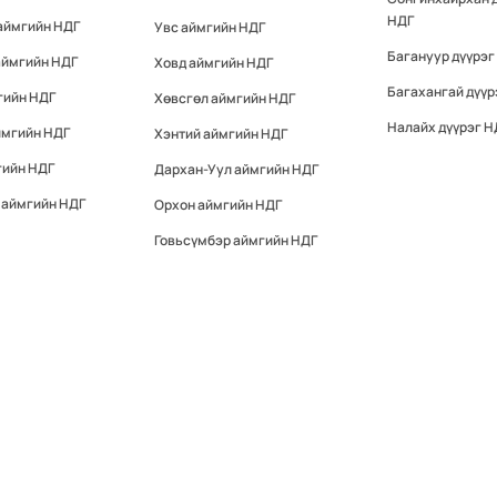
НДГ
аймгийн НДГ
Увс аймгийн НДГ
Багануур дүүрэг
аймгийн НДГ
Ховд аймгийн НДГ
Багахангай дүүр
гийн НДГ
Хөвсгөл аймгийн НДГ
Налайх дүүрэг Н
ймгийн НДГ
Хэнтий аймгийн НДГ
гийн НДГ
Дархан-Уул аймгийн НДГ
 аймгийн НДГ
Орхон аймгийн НДГ
Говьсүмбэр аймгийн НДГ