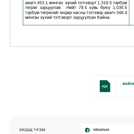
ФАЙЛА
ХУВААЛЦАХ
БУСДАД ТҮГЭЭХ