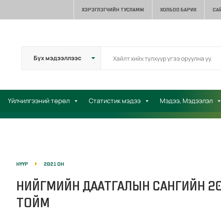
ХЭРЭГЛЭГЧИЙН ТУСЛАМЖ
ХОЛБОО БАРИХ
СА
Үйлчилгээний төрөл
Статистик мэдээ
Мэдээ, Мэдээлэл
НҮҮР
2021 ОН
НИЙГМИЙН ДААТГАЛЫН САНГИЙН 2
ТОЙМ