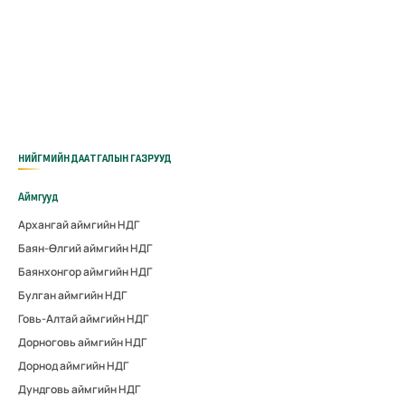
НИЙГМИЙН ДААТГАЛЫН ГАЗРУУД
Аймгууд
Архангай аймгийн НДГ
Баян-Өлгий аймгийн НДГ
Баянхонгор аймгийн НДГ
Булган аймгийн НДГ
Говь-Алтай аймгийн НДГ
Дорноговь аймгийн НДГ
Дорнод аймгийн НДГ
Дундговь аймгийн НДГ