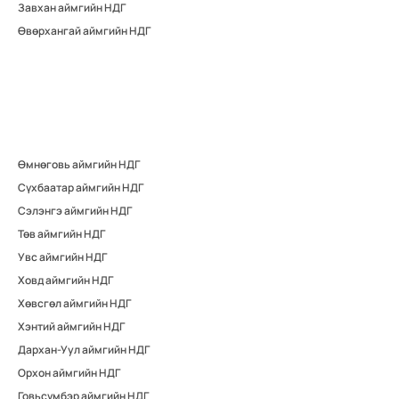
Завхан аймгийн НДГ
Өвөрхангай аймгийн НДГ
Өмнөговь аймгийн НДГ
Сүхбаатар аймгийн НДГ
Сэлэнгэ аймгийн НДГ
Төв аймгийн НДГ
Увс аймгийн НДГ
Ховд аймгийн НДГ
Хөвсгөл аймгийн НДГ
Хэнтий аймгийн НДГ
Дархан-Уул аймгийн НДГ
Орхон аймгийн НДГ
Говьсүмбэр аймгийн НДГ