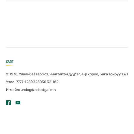
ХАЯГ
211238, Улаанбаатар хот, Чингэлтэй дүүрэг, 4-р хороо, Бага тойруу 13/1
Утас: 7777-1289 328030 321162
И-мэйл: undeg@ndaatgal.mn