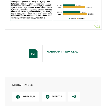
ФАЙЛААР ТАТАЖ АВАХ
БУСДАД ТҮГЭЭХ
ХУВААЛЦАХ
ЖИРГЭХ