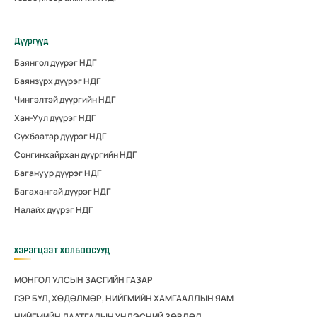
Дүүргүүд
Баянгол дүүрэг НДГ
Баянзүрх дүүрэг НДГ
Чингэлтэй дүүргийн НДГ
Хан-Уул дүүрэг НДГ
Сүхбаатар дүүрэг НДГ
Сонгинхайрхан дүүргийн НДГ
Багануур дүүрэг НДГ
Багахангай дүүрэг НДГ
Налайх дүүрэг НДГ
ХЭРЭГЦЭЭТ ХОЛБООСУУД
МОНГОЛ УЛСЫН ЗАСГИЙН ГАЗАР
ГЭР БҮЛ, ХӨДӨЛМӨР, НИЙГМИЙН ХАМГААЛЛЫН ЯАМ
НИЙГМИЙН ДААТГАЛЫН ҮНДЭСНИЙ ЗӨВЛӨЛ