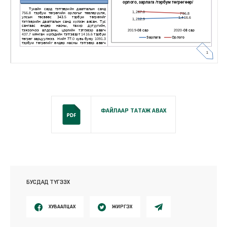
ФАЙЛААР ТАТАЖ АВАХ
БУСДАД ТҮГЭЭХ
ХУВААЛЦАХ
ЖИРГЭХ