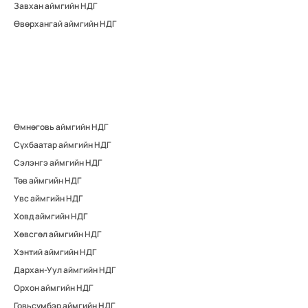
Завхан аймгийн НДГ
Өвөрхангай аймгийн НДГ
Өмнөговь аймгийн НДГ
Сүхбаатар аймгийн НДГ
Сэлэнгэ аймгийн НДГ
Төв аймгийн НДГ
Увс аймгийн НДГ
Ховд аймгийн НДГ
Хөвсгөл аймгийн НДГ
Хэнтий аймгийн НДГ
Дархан-Уул аймгийн НДГ
Орхон аймгийн НДГ
Говьсүмбэр аймгийн НДГ