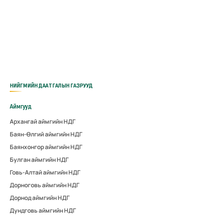
НИЙГМИЙН ДААТГАЛЫН ГАЗРУУД
Аймгууд
Архангай аймгийн НДГ
Баян-Өлгий аймгийн НДГ
Баянхонгор аймгийн НДГ
Булган аймгийн НДГ
Говь-Алтай аймгийн НДГ
Дорноговь аймгийн НДГ
Дорнод аймгийн НДГ
Дундговь аймгийн НДГ