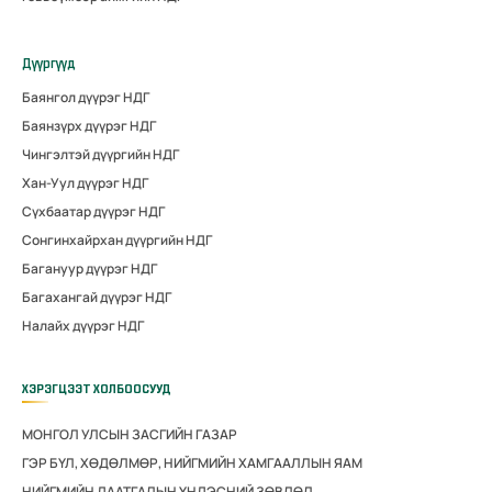
Дүүргүүд
Баянгол дүүрэг НДГ
Баянзүрх дүүрэг НДГ
Чингэлтэй дүүргийн НДГ
Хан-Уул дүүрэг НДГ
Сүхбаатар дүүрэг НДГ
Сонгинхайрхан дүүргийн НДГ
Багануур дүүрэг НДГ
Багахангай дүүрэг НДГ
Налайх дүүрэг НДГ
ХЭРЭГЦЭЭТ ХОЛБООСУУД
МОНГОЛ УЛСЫН ЗАСГИЙН ГАЗАР
ГЭР БҮЛ, ХӨДӨЛМӨР, НИЙГМИЙН ХАМГААЛЛЫН ЯАМ
НИЙГМИЙН ДААТГАЛЫН ҮНДЭСНИЙ ЗӨВЛӨЛ