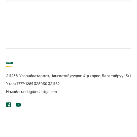
ХАЯГ
211238, Улаанбаатар хот, Чингэлтэй дүүрэг, 4-р хороо, Бага тойруу 13/1
Утас: 7777-1289 328030 321162
И-мэйл: undeg@ndaatgal.mn