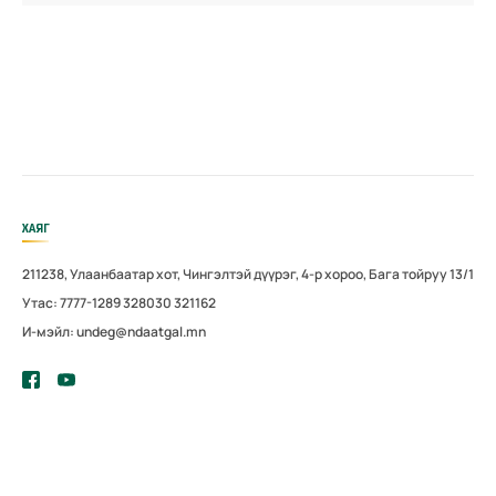
ХАЯГ
211238, Улаанбаатар хот, Чингэлтэй дүүрэг, 4-р хороо, Бага тойруу 13/1
Утас: 7777-1289 328030 321162
И-мэйл: undeg@ndaatgal.mn