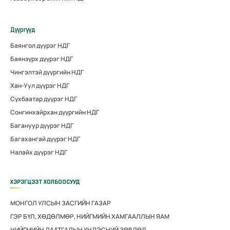
Дүүргүүд
Баянгол дүүрэг НДГ
Баянзүрх дүүрэг НДГ
Чингэлтэй дүүргийн НДГ
Хан-Уул дүүрэг НДГ
Сүхбаатар дүүрэг НДГ
Сонгинхайрхан дүүргийн НДГ
Багануур дүүрэг НДГ
Багахангай дүүрэг НДГ
Налайх дүүрэг НДГ
ХЭРЭГЦЭЭТ ХОЛБООСУУД
МОНГОЛ УЛСЫН ЗАСГИЙН ГАЗАР
ГЭР БҮЛ, ХӨДӨЛМӨР, НИЙГМИЙН ХАМГААЛЛЫН ЯАМ
НИЙГМИЙН ДААТГАЛЫН ҮНДЭСНИЙ ЗӨВЛӨЛ