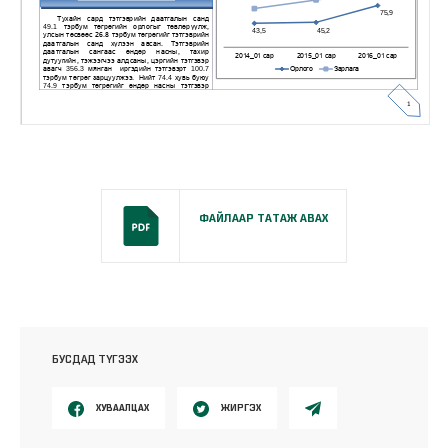
ФАЙЛААР ТАТАЖ АВАХ
БУСДАД ТҮГЭЭХ
ХУВААЛЦАХ
ЖИРГЭХ