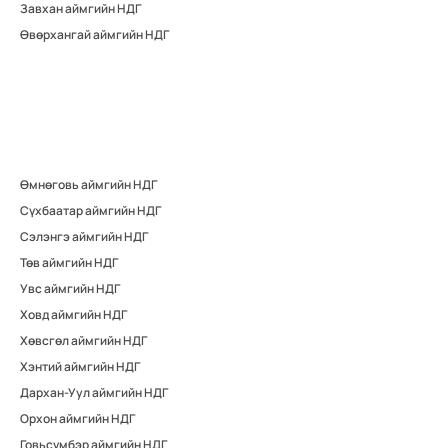
Завхан аймгийн НДГ
Өвөрхангай аймгийн НДГ
Өмнөговь аймгийн НДГ
Сүхбаатар аймгийн НДГ
Сэлэнгэ аймгийн НДГ
Төв аймгийн НДГ
Увс аймгийн НДГ
Ховд аймгийн НДГ
Хөвсгөл аймгийн НДГ
Хэнтий аймгийн НДГ
Дархан-Уул аймгийн НДГ
Орхон аймгийн НДГ
Говьсүмбэр аймгийн НДГ