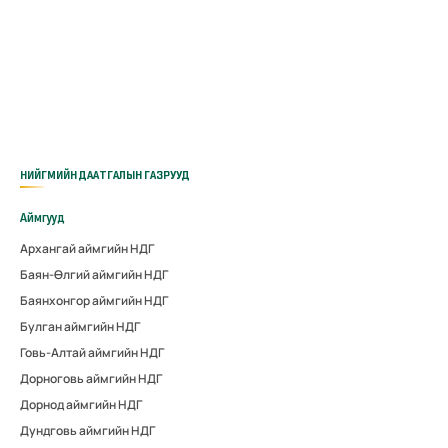
НИЙГМИЙН ДААТГАЛЫН ГАЗРУУД
Аймгууд
Архангай аймгийн НДГ
Баян-Өлгий аймгийн НДГ
Баянхонгор аймгийн НДГ
Булган аймгийн НДГ
Говь-Алтай аймгийн НДГ
Дорноговь аймгийн НДГ
Дорнод аймгийн НДГ
Дундговь аймгийн НДГ