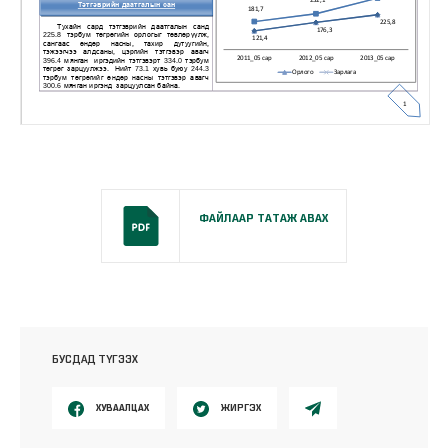
ФАЙЛААР ТАТАЖ АВАХ
БУСДАД ТҮГЭЭХ
ХУВААЛЦАХ
ЖИРГЭХ