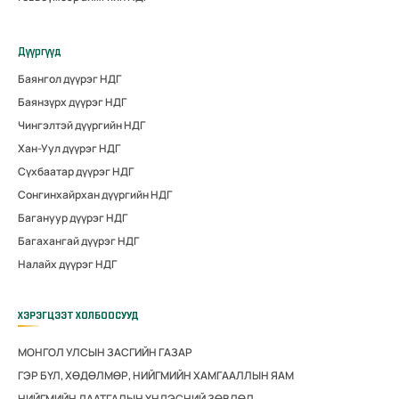
Дүүргүүд
Баянгол дүүрэг НДГ
Баянзүрх дүүрэг НДГ
Чингэлтэй дүүргийн НДГ
Хан-Уул дүүрэг НДГ
Сүхбаатар дүүрэг НДГ
Сонгинхайрхан дүүргийн НДГ
Багануур дүүрэг НДГ
Багахангай дүүрэг НДГ
Налайх дүүрэг НДГ
ХЭРЭГЦЭЭТ ХОЛБООСУУД
МОНГОЛ УЛСЫН ЗАСГИЙН ГАЗАР
ГЭР БҮЛ, ХӨДӨЛМӨР, НИЙГМИЙН ХАМГААЛЛЫН ЯАМ
НИЙГМИЙН ДААТГАЛЫН ҮНДЭСНИЙ ЗӨВЛӨЛ