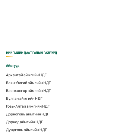
НИЙГМИЙН ДААТГАЛЫН ГАЗРУУД
Аймгууд
Архангай аймгийн НДГ
Баян-Өлгий аймгийн НДГ
Баянхонгор аймгийн НДГ
Булган аймгийн НДГ
Говь-Алтай аймгийн НДГ
Дорноговь аймгийн НДГ
Дорнод аймгийн НДГ
Дундговь аймгийн НДГ