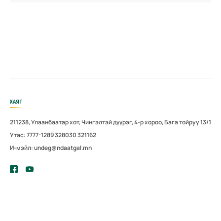
ХАЯГ
211238, Улаанбаатар хот, Чингэлтэй дүүрэг, 4-р хороо, Бага тойруу 13/1
Утас: 7777-1289 328030 321162
И-мэйл: undeg@ndaatgal.mn