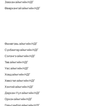
Завхан аймгийн НДГ
Өвөрхангай аймгийн НДГ
Өмнөговь аймгийн НДГ
Сүхбаатар аймгийн НДГ
Сэлэнгэ аймгийн НДГ
Төв аймгийн НДГ
Увс аймгийн НДГ
Ховд аймгийн НДГ
Хөвсгөл аймгийн НДГ
Хэнтий аймгийн НДГ
Дархан-Уул аймгийн НДГ
Орхон аймгийн НДГ
Говьсүмбэр аймгийн НДГ