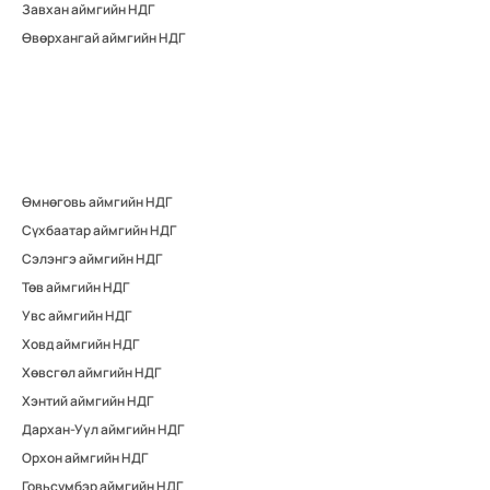
Завхан аймгийн НДГ
Өвөрхангай аймгийн НДГ
Өмнөговь аймгийн НДГ
Сүхбаатар аймгийн НДГ
Сэлэнгэ аймгийн НДГ
Төв аймгийн НДГ
Увс аймгийн НДГ
Ховд аймгийн НДГ
Хөвсгөл аймгийн НДГ
Хэнтий аймгийн НДГ
Дархан-Уул аймгийн НДГ
Орхон аймгийн НДГ
Говьсүмбэр аймгийн НДГ