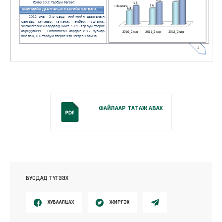
ФАЙЛААР ТАТАЖ АВАХ
БУСДАД ТҮГЭЭХ
ХУВААЛЦАХ
ЖИРГЭХ