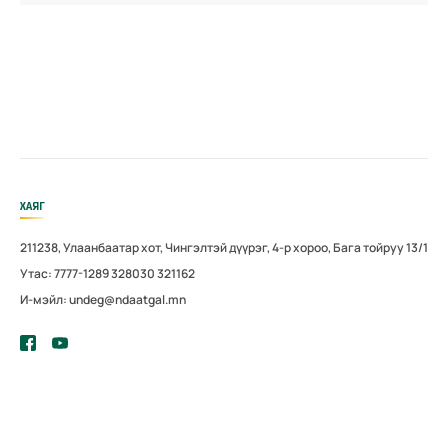
ХАЯГ
211238, Улаанбаатар хот, Чингэлтэй дүүрэг, 4-р хороо, Бага тойруу 13/1
Утас: 7777-1289 328030 321162
И-мэйл: undeg@ndaatgal.mn