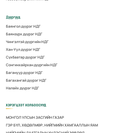
Дүүргүүд
Баянгол дүүрэг НДГ
Баянзүрх дүүрэг НДГ
Чингэлтэй дүүргийн НДГ
Хан-Уул дүүрэг НДГ
Сүхбаатар дүүрэг НДГ
Сонгинхайрхан дүүргийн НДГ
Багануур дүүрэг НДГ
Багахангай дүүрэг НДГ
Налайх дүүрэг НДГ
ХЭРЭГЦЭЭТ ХОЛБООСУУД
МОНГОЛ УЛСЫН ЗАСГИЙН ГАЗАР
ГЭР БҮЛ, ХӨДӨЛМӨР, НИЙГМИЙН ХАМГААЛЛЫН ЯАМ
НИЙГМИЙН ДААТГАЛЫН ҮНДЭСНИЙ ЗӨВЛӨЛ