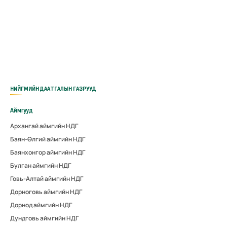
НИЙГМИЙН ДААТГАЛЫН ГАЗРУУД
Аймгууд
Архангай аймгийн НДГ
Баян-Өлгий аймгийн НДГ
Баянхонгор аймгийн НДГ
Булган аймгийн НДГ
Говь-Алтай аймгийн НДГ
Дорноговь аймгийн НДГ
Дорнод аймгийн НДГ
Дундговь аймгийн НДГ