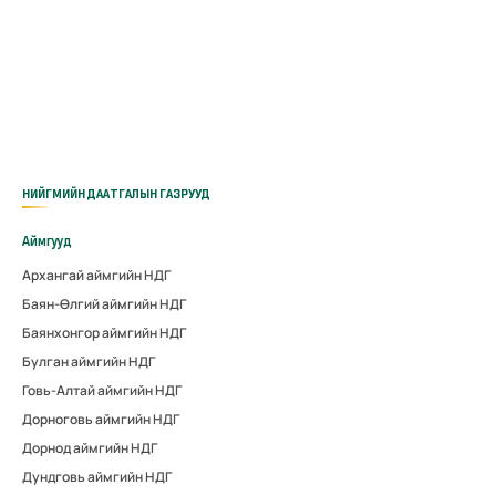
НИЙГМИЙН ДААТГАЛЫН ГАЗРУУД
Аймгууд
Архангай аймгийн НДГ
Баян-Өлгий аймгийн НДГ
Баянхонгор аймгийн НДГ
Булган аймгийн НДГ
Говь-Алтай аймгийн НДГ
Дорноговь аймгийн НДГ
Дорнод аймгийн НДГ
Дундговь аймгийн НДГ