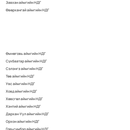
Завхан аймгийн НДГ
Өвөрхангай аймгийн НДГ
Өмнөговь аймгийн НДГ
Сүхбаатар аймгийн НДГ
Сэлэнгэ аймгийн НДГ
Төв аймгийн НДГ
Увс аймгийн НДГ
Ховд аймгийн НДГ
Хөвсгөл аймгийн НДГ
Хэнтий аймгийн НДГ
Дархан-Уул аймгийн НДГ
Орхон аймгийн НДГ
Говьсүмбэр аймгийн НДГ