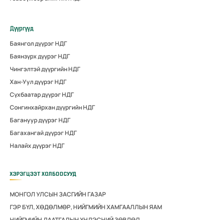
Дүүргүүд
Баянгол дүүрэг НДГ
Баянзүрх дүүрэг НДГ
Чингэлтэй дүүргийн НДГ
Хан-Уул дүүрэг НДГ
Сүхбаатар дүүрэг НДГ
Сонгинхайрхан дүүргийн НДГ
Багануур дүүрэг НДГ
Багахангай дүүрэг НДГ
Налайх дүүрэг НДГ
ХЭРЭГЦЭЭТ ХОЛБООСУУД
МОНГОЛ УЛСЫН ЗАСГИЙН ГАЗАР
ГЭР БҮЛ, ХӨДӨЛМӨР, НИЙГМИЙН ХАМГААЛЛЫН ЯАМ
НИЙГМИЙН ДААТГАЛЫН ҮНДЭСНИЙ ЗӨВЛӨЛ