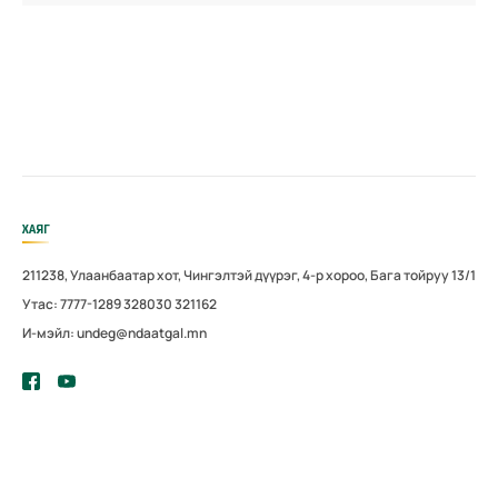
ХАЯГ
211238, Улаанбаатар хот, Чингэлтэй дүүрэг, 4-р хороо, Бага тойруу 13/1
Утас: 7777-1289 328030 321162
И-мэйл: undeg@ndaatgal.mn