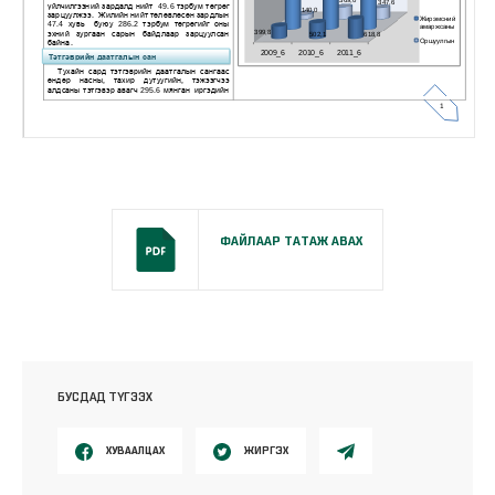
ФАЙЛААР ТАТАЖ АВАХ
БУСДАД ТҮГЭЭХ
ХУВААЛЦАХ
ЖИРГЭХ