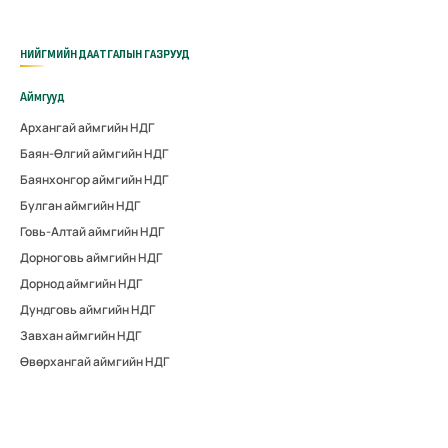
НИЙГМИЙН ДААТГАЛЫН ГАЗРУУД
Аймгууд
Архангай аймгийн НДГ
Баян-Өлгий аймгийн НДГ
Баянхонгор аймгийн НДГ
Булган аймгийн НДГ
Говь-Алтай аймгийн НДГ
Дорноговь аймгийн НДГ
Дорнод аймгийн НДГ
Дундговь аймгийн НДГ
Завхан аймгийн НДГ
Өвөрхангай аймгийн НДГ