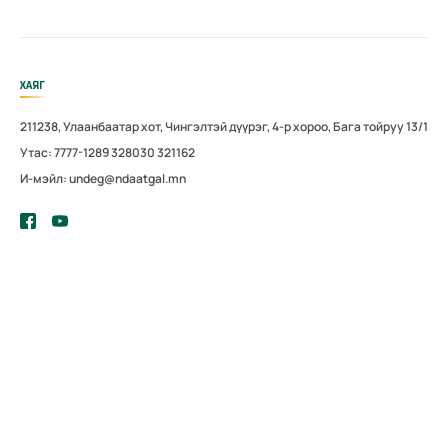
ХАЯГ
211238, Улаанбаатар хот, Чингэлтэй дүүрэг, 4-р хороо, Бага тойруу 13/1
Утас: 7777-1289 328030 321162
И-мэйл: undeg@ndaatgal.mn