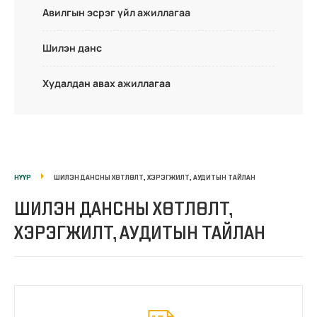
Авилгын эсрэг үйл ажиллагаа
Шилэн данс
Худалдан авах ажиллагаа
НҮҮР
ШИЛЭН ДАНСНЫ ХӨТЛӨЛТ, ХЭРЭГЖИЛТ, АУДИТЫН ТАЙЛАН
ШИЛЭН ДАНСНЫ ХӨТЛӨЛТ,
ХЭРЭГЖИЛТ, АУДИТЫН ТАЙЛАН