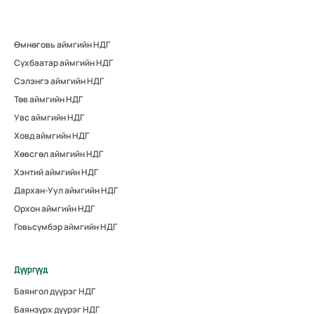
Өмнөговь аймгийн НДГ
Сүхбаатар аймгийн НДГ
Сэлэнгэ аймгийн НДГ
Төв аймгийн НДГ
Увс аймгийн НДГ
Ховд аймгийн НДГ
Хөвсгөл аймгийн НДГ
Хэнтий аймгийн НДГ
Дархан-Уул аймгийн НДГ
Орхон аймгийн НДГ
Говьсүмбэр аймгийн НДГ
Дүүргүүд
Баянгол дүүрэг НДГ
Баянзүрх дүүрэг НДГ