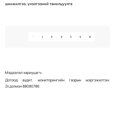
шинжилгээ, үнэлгээний танилцуулга
1
2
3
4
5
6
Мэдээлэл хариуцагч:
Дотоод аудит, мониторингийн газрын мэргэжилтэн:
Э.Цолмон 88080786