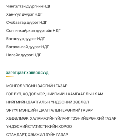
Чингэлтэй дүүргийн НДГ
Хан-Уул дүүрэг НДГ
Сүхбаатар дүүрэг НДГ
Сонгинхайрхан дүүргийн НДГ
Багануур дүүрэг НДГ
Багахангай дүүрэг НДГ
Налайх дүүрэг НДГ
ХЭРЭГЦЭЭТ ХОЛБООСУУД
МОНГОЛ УЛСЫН ЗАСГИЙН ГАЗАР
ГЭР БҮЛ, ХӨДӨЛМӨР, НИЙГМИЙН ХАМГААЛЛЫН ЯАМ
НИЙГМИЙН ДААТГАЛЫН ҮНДЭСНИЙ ЗӨВЛӨЛ
ЭРҮҮЛ МЭНДИЙН ДААТГАЛЫН ЕРӨНХИЙ ГАЗАР
ХӨДӨЛМӨР, ХАЛАМЖИЙН ҮЙЛЧИЛГЭЭНИЙ ЕРӨНХИЙ ГАЗАР
ҮНДЭСНИЙ СТАТИСТИКИЙН ХОРОО
СТАНДАРТ, ХЭМЖИЛ ЗҮЙН ГАЗАР