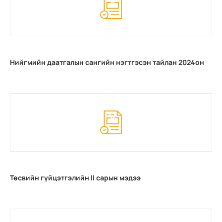
Нийгмийн даатгалын сангийн нэгтгэсэн тайлан 2024он
Төсвийн гүйцэтгэлийн II сарын мэдээ