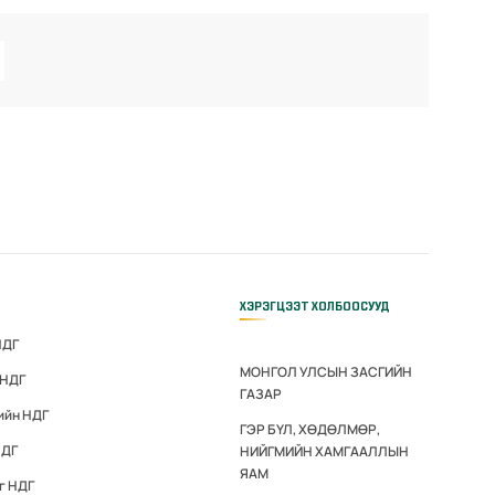
ХЭРЭГЦЭЭТ ХОЛБООСУУД
НДГ
МОНГОЛ УЛСЫН ЗАСГИЙН
 НДГ
ГАЗАР
ийн НДГ
ГЭР БҮЛ, ХӨДӨЛМӨР,
НДГ
НИЙГМИЙН ХАМГААЛЛЫН
ЯАМ
г НДГ