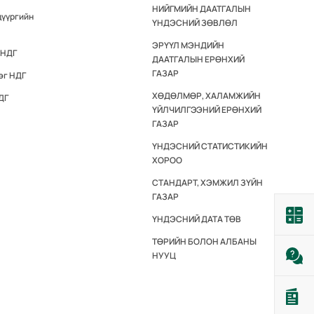
НИЙГМИЙН ДААТГАЛЫН
дүүргийн
ҮНДЭСНИЙ ЗӨВЛӨЛ
ЭРҮҮЛ МЭНДИЙН
 НДГ
ДААТГАЛЫН ЕРӨНХИЙ
ГАЗАР
эг НДГ
ХӨДӨЛМӨР, ХАЛАМЖИЙН
ДГ
ҮЙЛЧИЛГЭЭНИЙ ЕРӨНХИЙ
ГАЗАР
ҮНДЭСНИЙ СТАТИСТИКИЙН
ХОРОО
СТАНДАРТ, ХЭМЖИЛ ЗҮЙН
ГАЗАР
ҮНДЭСНИЙ ДАТА ТӨВ
ТӨРИЙН БОЛОН АЛБАНЫ
НУУЦ