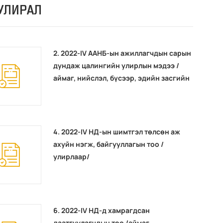
УЛИРАЛ
2. 2022-IV ААНБ-ын ажиллагчдын сарын
дундаж цалингийн улирлын мэдээ /
аймаг, нийслэл, бүсээр, эдийн засгийн
үйл ажиллагааны салбарын ангиллаар/
4. 2022-IV НД-ын шимтгэл төлсөн аж
ахуйн нэгж, байгууллагын тоо /
улирлаар/
6. 2022-IV НД-д хамрагдсан
даатгуулагчдын тоо /аймаг,