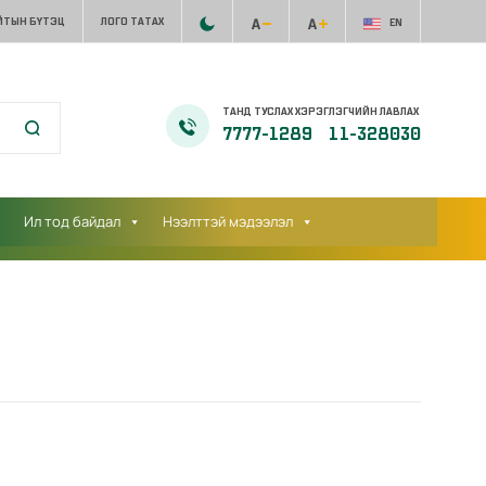
ЙТЫН БҮТЭЦ
ЛОГО ТАТАХ
EN
ТАНД ТУСЛАХ ХЭРЭГЛЭГЧИЙН ЛАВЛАХ
7777-1289
11-328030
Ил тод байдал
Нээлттэй мэдээлэл