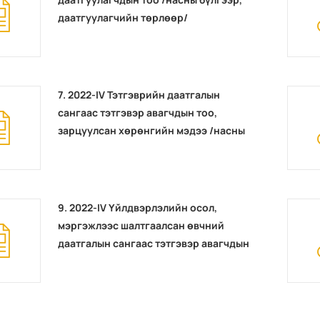
даатгуулагчийн төрлөөр/
7. 2022-IV Тэтгэврийн даатгалын
сангаас тэтгэвэр авагчдын тоо,
зарцуулсан хөрөнгийн мэдээ /насны
бүлгээр/
9. 2022-IV Үйлдвэрлэлийн осол,
мэргэжлээс шалтгаалсан өвчний
даатгалын сангаас тэтгэвэр авагчдын
тоо, зарцуулсан хөрөнгийн мэдээ /
насны бүлгээр/