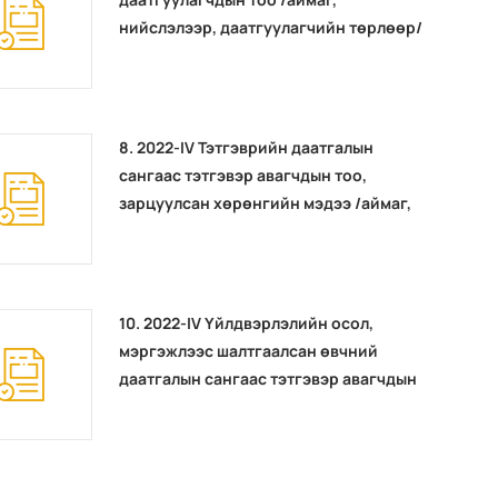
нийслэлээр, даатгуулагчийн төрлөөр/
8. 2022-IV Тэтгэврийн даатгалын
сангаас тэтгэвэр авагчдын тоо,
зарцуулсан хөрөнгийн мэдээ /аймаг,
нийслэл, сум, дүүргээр/
10. 2022-IV Үйлдвэрлэлийн осол,
мэргэжлээс шалтгаалсан өвчний
даатгалын сангаас тэтгэвэр авагчдын
тоо, зарцуулсан хөрөнгийн мэдээ /
аймаг, нийслэл, сум, дүүргээр/