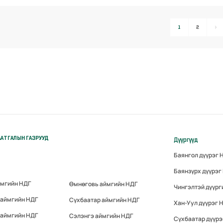
1
2
АТГАЛЫН ГАЗРУУД
Дүүргүүд
Баянгол дүүрэг 
Баянзүрх дүүрэг
ймгийн НДГ
Өмнөговь аймгийн НДГ
Чингэлтэй дүүрг
 аймгийн НДГ
Сүхбаатар аймгийн НДГ
Хан-Уул дүүрэг 
 аймгийн НДГ
Сэлэнгэ аймгийн НДГ
Сүхбаатар дүүрэ