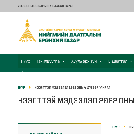
2026 ОНЫ 08 САРЫН 7
, БААСАН ГАРАГ
Нүүр
Танилцуулга
Хууль эрх зүй
Е-Даатгал
Санал хүсэлт
НҮҮР
НЭЭЛТТЭЙ МЭДЭЭЛЭЛ 2022 ОНЫ 4-ДҮГЭЭР УЛИРАЛ
НЭЭЛТТЭЙ МЭДЭЭЛЭЛ 2022 ОНЫ
НҮҮР
НЭ