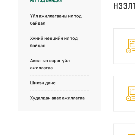
ИЛ ТОД БАЙДАЛ
НЭЭЛТ
Үйл ажиллагааны ил тод
байдал
Хүний нөөцийн ил тод
байдал
Авилгын эсрэг үйл
ажиллагаа
Шилэн данс
Худалдан авах ажиллагаа