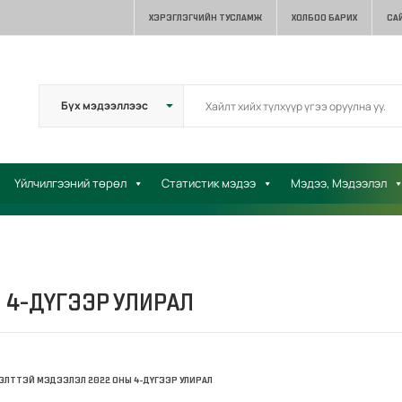
ХЭРЭГЛЭГЧИЙН ТУСЛАМЖ
ХОЛБОО БАРИХ
СА
Үйлчилгээний төрөл
Статистик мэдээ
Мэдээ, Мэдээлэл
 4-ДҮГЭЭР УЛИРАЛ
ЭЛТТЭЙ МЭДЭЭЛЭЛ 2022 ОНЫ 4-ДҮГЭЭР УЛИРАЛ