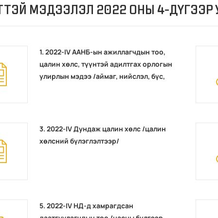
ТЭЙ МЭДЭЭЛЭЛ 2022 ОНЫ 4-ДҮГЭЭР 
1. 2022-IV ААНБ-ын ажиллагчдын тоо,
цалин хөлс, түүнтэй адилтгах орлогын
улирлын мэдээ /аймаг, нийслэл, бүс,
ЭЗҮА-ны салбарын ангиллаар/
3. 2022-IV Дундаж цалин хөлс /цалин
хөлсний бүлэглэлтээр/
5. 2022-IV НД-д хамрагдсан
даатгуулагчдын тоо /насны бүлгээр,