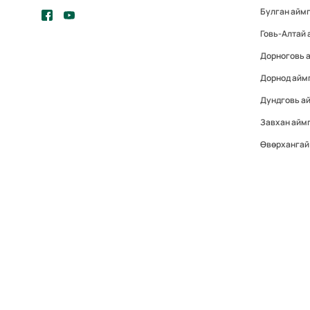
Булган айм
Говь-Алтай 
Дорноговь 
Дорнод айм
Дундговь а
Завхан айм
Өвөрхангай