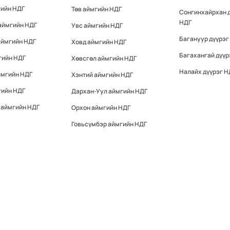
гийн НДГ
Төв аймгийн НДГ
Сонгинхайрхан 
НДГ
аймгийн НДГ
Увс аймгийн НДГ
Багануур дүүрэг
аймгийн НДГ
Ховд аймгийн НДГ
Багахангай дүүр
гийн НДГ
Хөвсгөл аймгийн НДГ
Налайх дүүрэг Н
ймгийн НДГ
Хэнтий аймгийн НДГ
гийн НДГ
Дархан-Уул аймгийн НДГ
 аймгийн НДГ
Орхон аймгийн НДГ
Говьсүмбэр аймгийн НДГ