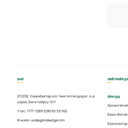
ХАЯГ
НИЙГМИЙН ДА
211238, Улаанбаатар хот, Чингэлтэй дүүрэг, 4-р
Аймгууд
хороо, Бага тойруу 13/1
Архангай а
Утас: 7777-1289 328030 321162
Баян-Өлгий
И-мэйл: undeg@ndaatgal.mn
Баянхонгор