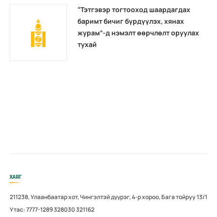
“Тэтгэвэр тогтооход шаардагдах
баримт бичиг бүрдүүлэх, хянах
журам”-д нэмэлт өөрчлөлт оруулах
тухай
ХАЯГ
211238, Улаанбаатар хот, Чингэлтэй дүүрэг, 4-р хороо, Бага тойруу 13/1
Утас: 7777-1289 328030 321162