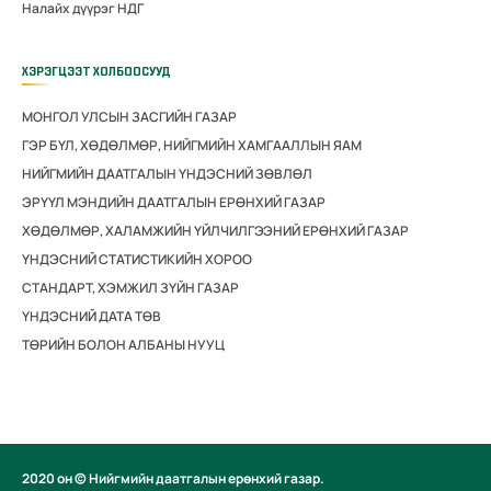
Налайх дүүрэг НДГ
ХЭРЭГЦЭЭТ ХОЛБООСУУД
МОНГОЛ УЛСЫН ЗАСГИЙН ГАЗАР
ГЭР БҮЛ, ХӨДӨЛМӨР, НИЙГМИЙН ХАМГААЛЛЫН ЯАМ
НИЙГМИЙН ДААТГАЛЫН ҮНДЭСНИЙ ЗӨВЛӨЛ
ЭРҮҮЛ МЭНДИЙН ДААТГАЛЫН ЕРӨНХИЙ ГАЗАР
ХӨДӨЛМӨР, ХАЛАМЖИЙН ҮЙЛЧИЛГЭЭНИЙ ЕРӨНХИЙ ГАЗАР
ҮНДЭСНИЙ СТАТИСТИКИЙН ХОРОО
СТАНДАРТ, ХЭМЖИЛ ЗҮЙН ГАЗАР
ҮНДЭСНИЙ ДАТА ТӨВ
ТӨРИЙН БОЛОН АЛБАНЫ НУУЦ
2020 он © Нийгмийн даатгалын ерөнхий газар.