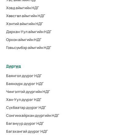
Ховд аймгийн НДГ
Хөвсгөл аймгийн НДГ
Хэнтий аймгийн НДГ
Дархан-Уул аймгийн НДГ
Орхон аймгийн НДГ
Говьсүмбэр аймгийн НДГ
Дүүргүүд
Баянгол дүүрэг НДГ
Баянзүрх дүүрэг НДГ
Чингэлтэй дүүргийн НДГ
Хан-Уул дүүрэг НДГ
Сүхбаатар дүүрэг НДГ
Сонгинхайрхан дүүргийн НДГ
Багануур дүүрэг НДГ
Багахангай дүүрэг НДГ