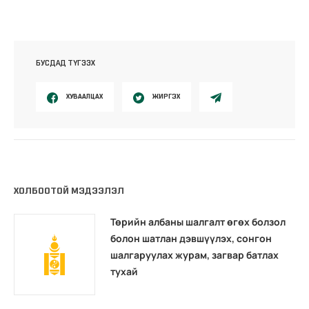
БУСДАД ТҮГЭЭХ
ХУВААЛЦАХ
ЖИРГЭХ
ХОЛБООТОЙ МЭДЭЭЛЭЛ
Төрийн албаны шалгалт өгөх болзол
болон шатлан дэвшүүлэх, сонгон
шалгаруулах журам, загвар батлах
тухай