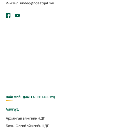
И-мэйл: undeg@ndaatgal.mn
НИЙГМИЙН ДААТГАЛЫН ГАЗРУУД
Аймгууд
Архангай аймгийн НДГ
Баян-Өлгий аймгийн НДГ