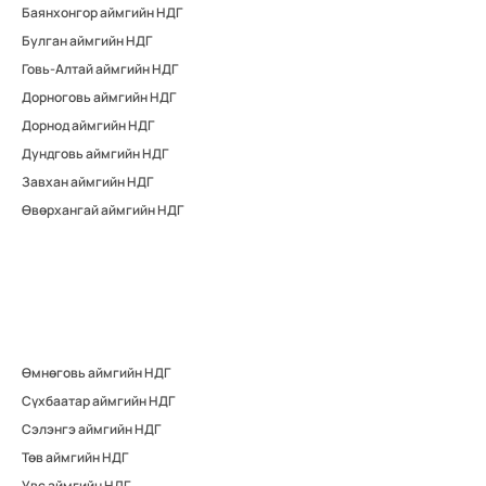
Баянхонгор аймгийн НДГ
Булган аймгийн НДГ
Говь-Алтай аймгийн НДГ
Дорноговь аймгийн НДГ
Дорнод аймгийн НДГ
Дундговь аймгийн НДГ
Завхан аймгийн НДГ
Өвөрхангай аймгийн НДГ
Өмнөговь аймгийн НДГ
Сүхбаатар аймгийн НДГ
Сэлэнгэ аймгийн НДГ
Төв аймгийн НДГ
Увс аймгийн НДГ