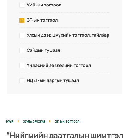
УИХ-ын тогтоол
ЗГ-ын тогтоол
Улсын дээд шүүхийн тогтоол, тайлбар
Сайдын тушаал
Үндэсний зөвлөлийн тогтоол
НДЕГ-ын даргын тушаал
НҮҮР
ХУУЛЬ ЭРХ ЗҮЙ
ЗГ-ЫН ТОГТООЛ
“Hийгмийн даатгалын шимтгэл