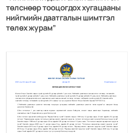
төлснөөр тооцогдох хугацааны
нийгмийн даатгалын шимтгэл
төлөх журам”