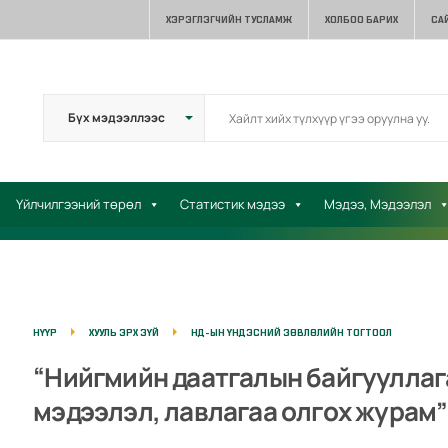
ХЭРЭГЛЭГЧИЙН ТУСЛАМЖ
ХОЛБОО БАРИХ
СА
Үйлчилгээний төрөл
Статистик мэдээ
Мэдээ, Мэдээлэл
НҮҮР
ХУУЛЬ ЭРХ ЗҮЙ
НД-ЫН ҮНДЭСНИЙ ЗӨВЛӨЛИЙН ТОГТООЛ
“Нийгмийн даатгалын байгууллаг
мэдээлэл, лавлагаа олгох журам”