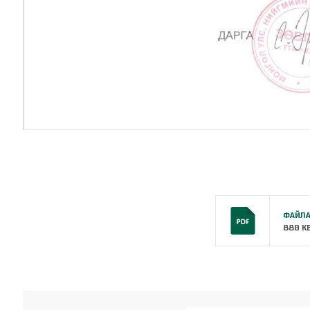
ФАЙЛА
880 K