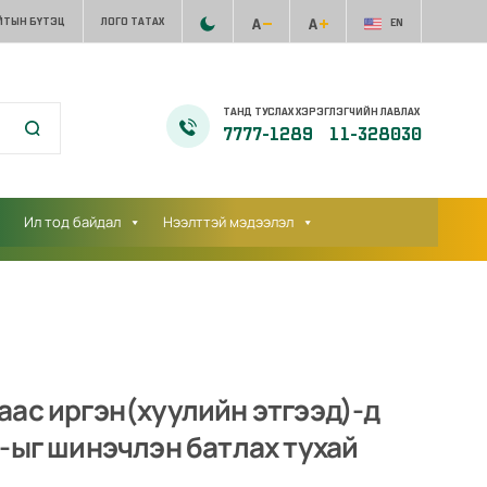
ЙТЫН БҮТЭЦ
ЛОГО ТАТАХ
EN
ТАНД ТУСЛАХ ХЭРЭГЛЭГЧИЙН ЛАВЛАХ
7777-1289
11-328030
Ил тод байдал
Нээлттэй мэдээлэл
аас иргэн(хуулийн этгээд)-д
-ыг шинэчлэн батлах тухай