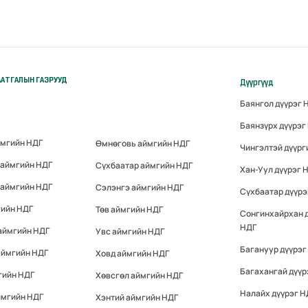
АТГАЛЫН ГАЗРУУД
Дүүргүүд
Баянгол дүүрэг 
Баянзүрх дүүрэг
ймгийн НДГ
Өмнөговь аймгийн НДГ
Чингэлтэй дүүрг
 аймгийн НДГ
Сүхбаатар аймгийн НДГ
Хан-Уул дүүрэг 
 аймгийн НДГ
Сэлэнгэ аймгийн НДГ
Сүхбаатар дүүрэ
гийн НДГ
Төв аймгийн НДГ
Сонгинхайрхан 
НДГ
аймгийн НДГ
Увс аймгийн НДГ
Багануур дүүрэг
аймгийн НДГ
Ховд аймгийн НДГ
Багахангай дүүр
гийн НДГ
Хөвсгөл аймгийн НДГ
Налайх дүүрэг Н
ймгийн НДГ
Хэнтий аймгийн НДГ