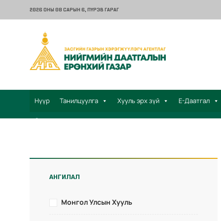
2026 ОНЫ 08 САРЫН 6
, ПҮРЭВ ГАРАГ
Нүүр
Танилцуулга
Хууль эрх зүй
Е-Даатгал
Санал хүсэлт
АНГИЛАЛ
Монгол Улсын Хууль