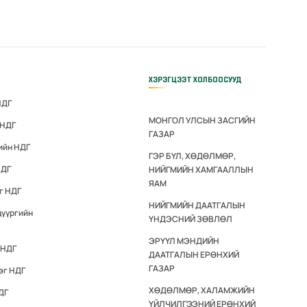
ХЭРЭГЦЭЭТ ХОЛБООСУУД
НДГ
МОНГОЛ УЛСЫН ЗАСГИЙН
 НДГ
ГАЗАР
ийн НДГ
ГЭР БҮЛ, ХӨДӨЛМӨР,
НДГ
НИЙГМИЙН ХАМГААЛЛЫН
ЯАМ
г НДГ
НИЙГМИЙН ДААТГАЛЫН
дүүргийн
ҮНДЭСНИЙ ЗӨВЛӨЛ
ЭРҮҮЛ МЭНДИЙН
 НДГ
ДААТГАЛЫН ЕРӨНХИЙ
ГАЗАР
эг НДГ
ХӨДӨЛМӨР, ХАЛАМЖИЙН
ДГ
ҮЙЛЧИЛГЭЭНИЙ ЕРӨНХИЙ