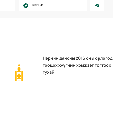
ЖИРГЭХ
Нэрийн дансны 2016 оны орлогод
тооцох хүүгийн хэмжээг тогтоох
тухай