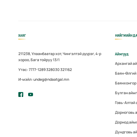
ХАЯГ
НИЙГМИЙН ДА
211238, Улаанбаатар хот, Чингэлтэй дүүрэг, 4-р
Аймгууд
хороо, Бага тойруу 13/1
Архангай а
Утас: 7777-1289 328030 321162
Баян-Өлгий
И-мэйл: undeg@ndaatgal.mn
Баянхонгор
Булган айм
Говь-Алтай 
Дорноговь 
Дорнод айм
Дундговь а