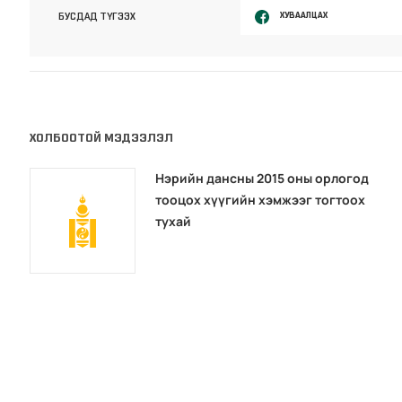
ХУВААЛЦАХ
БУСДАД ТҮГЭЭХ
ХОЛБООТОЙ МЭДЭЭЛЭЛ
Нэрийн дансны 2015 оны орлогод
тооцох хүүгийн хэмжээг тогтоох
тухай