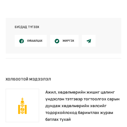
БУСДАД ТҮГЭЭХ
ХУВААЛЦАХ
ЖИРГЭХ
ХОЛБООТОЙ МЭДЭЭЛЭЛ
Ажил, хөдөлмөрийн жишиг цалинг
үндэслэн тэтгэвэр тогтоолгох сарын
дундаж хөдөлмөрийн хөлсийг
тодорхойлоход баримтлах журам
батлах тухай