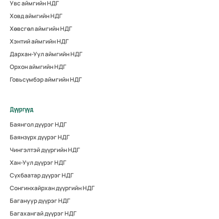
Увс аймгийн НДГ
Ховд аймгийн НДГ
Хөвсгөл аймгийн НДГ
Хэнтий аймгийн НДГ
Дархан-Уул аймгийн НДГ
Орхон аймгийн НДГ
Говьсүмбэр аймгийн НДГ
Дүүргүүд
Баянгол дүүрэг НДГ
Баянзүрх дүүрэг НДГ
Чингэлтэй дүүргийн НДГ
Хан-Уул дүүрэг НДГ
Сүхбаатар дүүрэг НДГ
Сонгинхайрхан дүүргийн НДГ
Багануур дүүрэг НДГ
Багахангай дүүрэг НДГ