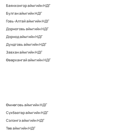
Баянхонгор аймгийн НДГ
Булган аймгийн НДГ
Говь-Алтай аймгийн НДГ
Дорноговь аймгийн НДГ
Дорнод аймгийн НДГ
Дундговь аймгийн НДГ
Завхан аймгийн НДГ
Өвөрхангай аймгийн НДГ
Өмнөговь аймгийн НДГ
Сүхбаатар аймгийн НДГ
Сэлэнгэ аймгийн НДГ
Төв аймгийн НДГ