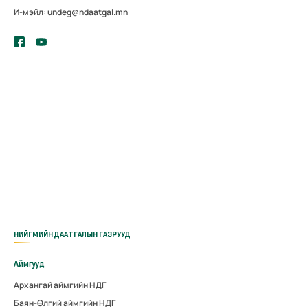
И-мэйл: undeg@ndaatgal.mn
НИЙГМИЙН ДААТГАЛЫН ГАЗРУУД
Аймгууд
Архангай аймгийн НДГ
Баян-Өлгий аймгийн НДГ