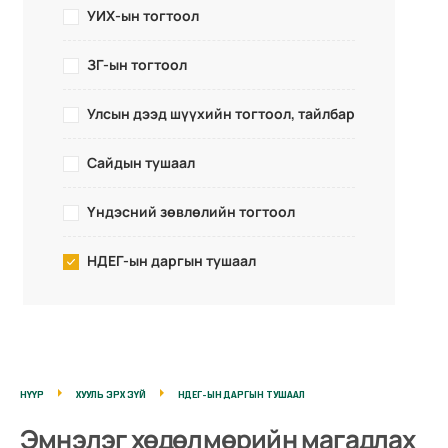
УИХ-ын тогтоол
ЗГ-ын тогтоол
Улсын дээд шүүхийн тогтоол, тайлбар
Сайдын тушаал
Үндэсний зөвлөлийн тогтоол
НДЕГ-ын даргын тушаал
НҮҮР
ХУУЛЬ ЭРХ ЗҮЙ
НДЕГ-ЫН ДАРГЫН ТУШААЛ
Эмнэлэг хөдөлмөрийн магадлах