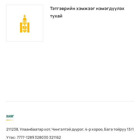
Тэтгэврийн хэмжээг нэмэгдүүлэх
тухай
ХАЯГ
211238, Улаанбаатар хот, Чингэлтэй дүүрэг, 4-р хороо, Бага тойруу 13/1
Утас: 7777-1289 328030 321162