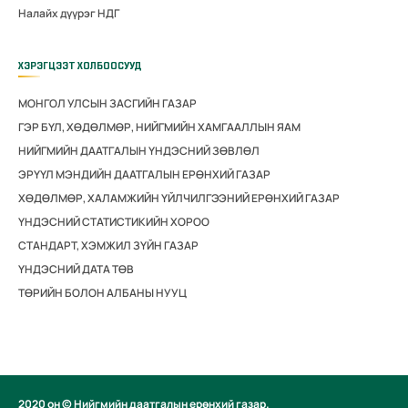
Налайх дүүрэг НДГ
ХЭРЭГЦЭЭТ ХОЛБООСУУД
МОНГОЛ УЛСЫН ЗАСГИЙН ГАЗАР
ГЭР БҮЛ, ХӨДӨЛМӨР, НИЙГМИЙН ХАМГААЛЛЫН ЯАМ
НИЙГМИЙН ДААТГАЛЫН ҮНДЭСНИЙ ЗӨВЛӨЛ
ЭРҮҮЛ МЭНДИЙН ДААТГАЛЫН ЕРӨНХИЙ ГАЗАР
ХӨДӨЛМӨР, ХАЛАМЖИЙН ҮЙЛЧИЛГЭЭНИЙ ЕРӨНХИЙ ГАЗАР
ҮНДЭСНИЙ СТАТИСТИКИЙН ХОРОО
СТАНДАРТ, ХЭМЖИЛ ЗҮЙН ГАЗАР
ҮНДЭСНИЙ ДАТА ТӨВ
ТӨРИЙН БОЛОН АЛБАНЫ НУУЦ
2020 он © Нийгмийн даатгалын ерөнхий газар.