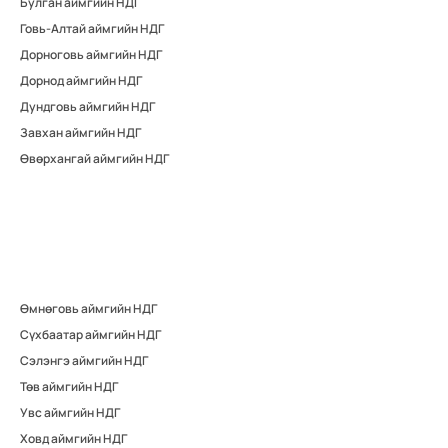
Булган аймгийн НДГ
Говь-Алтай аймгийн НДГ
Дорноговь аймгийн НДГ
Дорнод аймгийн НДГ
Дундговь аймгийн НДГ
Завхан аймгийн НДГ
Өвөрхангай аймгийн НДГ
Өмнөговь аймгийн НДГ
Сүхбаатар аймгийн НДГ
Сэлэнгэ аймгийн НДГ
Төв аймгийн НДГ
Увс аймгийн НДГ
Ховд аймгийн НДГ