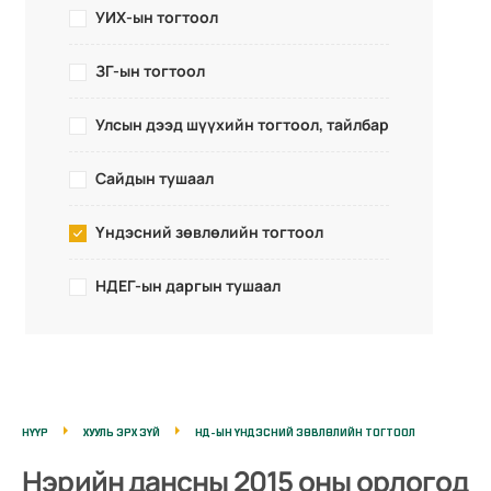
УИХ-ын тогтоол
ЗГ-ын тогтоол
Улсын дээд шүүхийн тогтоол, тайлбар
Сайдын тушаал
Үндэсний зөвлөлийн тогтоол
НДЕГ-ын даргын тушаал
НҮҮР
ХУУЛЬ ЭРХ ЗҮЙ
НД-ЫН ҮНДЭСНИЙ ЗӨВЛӨЛИЙН ТОГТООЛ
Нэрийн дансны 2015 оны орлогод