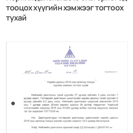
тооцох хүүгийн хэмжээг тогтоох
тухай