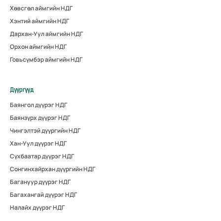
Хөвсгөл аймгийн НДГ
Хэнтий аймгийн НДГ
Дархан-Уул аймгийн НДГ
Орхон аймгийн НДГ
Говьсүмбэр аймгийн НДГ
Дүүргүүд
Баянгол дүүрэг НДГ
Баянзүрх дүүрэг НДГ
Чингэлтэй дүүргийн НДГ
Хан-Уул дүүрэг НДГ
Сүхбаатар дүүрэг НДГ
Сонгинхайрхан дүүргийн НДГ
Багануур дүүрэг НДГ
Багахангай дүүрэг НДГ
Налайх дүүрэг НДГ