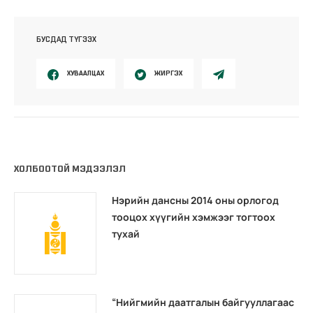
БУСДАД ТҮГЭЭХ
ХУВААЛЦАХ
ЖИРГЭХ
ХОЛБООТОЙ МЭДЭЭЛЭЛ
Нэрийн дансны 2014 оны орлогод
тооцох хүүгийн хэмжээг тогтоох
тухай
“Нийгмийн даатгалын байгууллагаас