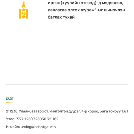
иргэн(хуулийн этгээд)-д мэдээлэл,
лавлагаа олгох журам”-ыг шинэчлэн
батлах тухай
ХАЯГ
211238, Улаанбаатар хот, Чингэлтэй дүүрэг, 4-р хороо, Бага тойруу 13/1
Утас: 7777-1289 328030 321162
И-мэйл: undeg@ndaatgal.mn