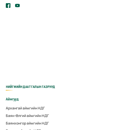
НИЙГМИЙН ДААТГАЛЫН ГАЗРУУД
Аймгууд
Архангай аймгийн НДГ
Баян-Өлгий аймгийн НДГ
Баянхонгор аймгийн НДГ